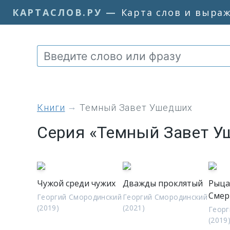
КАРТАСЛОВ.РУ
—
Карта слов и выра
книги
Темный Завет Ушедших
Серия «Темный Завет 
Чужой среди чужих
Дважды проклятый
Рыца
Смер
Георгий Смородинский
Георгий Смородинский
(2019)
(2021)
Георг
(2019