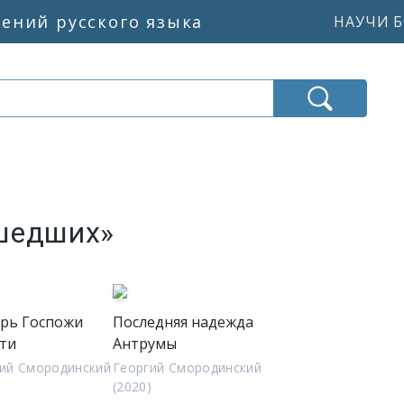
жений русского языка
НАУЧИ Б
Ушедших»
рь Госпожи
Последняя надежда
ти
Антрумы
ий Смородинский
Георгий Смородинский
)
(2020)