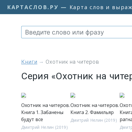
КАРТАСЛОВ.РУ
—
Карта слов и выра
книги
Охотник на читеров
Серия «Охотник на чите
Охотник на читеров.
Охотник на читеров.
Охот
Книга 1. Забанены
Книга 2. Фамильяр
Книга
будут все
рагн
Дмитрий Нелин (2019)
Дмитрий Нелин (2019)
Дмитр