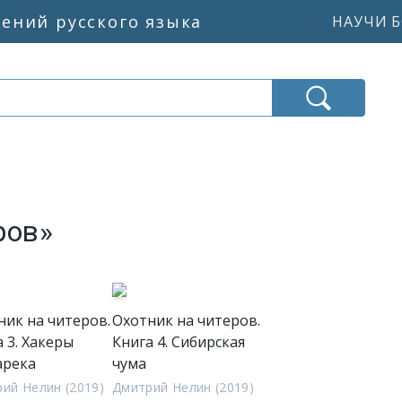
жений русского языка
НАУЧИ Б
ров»
ник на читеров.
Охотник на читеров.
 3. Хакеры
Книга 4. Сибирская
арека
чума
ий Нелин (2019)
Дмитрий Нелин (2019)