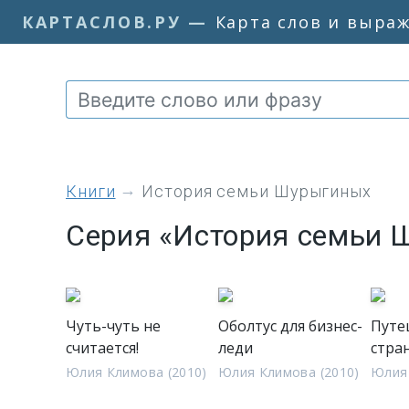
КАРТАСЛОВ.РУ
—
Карта слов и выра
книги
История семьи Шурыгиных
Серия «История семьи 
Чуть-чуть не
Оболтус для бизнес-
Путе
считается!
леди
стра
Юлия Климова (2010)
Юлия Климова (2010)
Юлия 