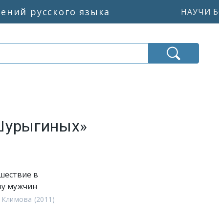
жений русского языка
НАУЧИ Б
Шурыгиных»
шествие в
ну мужчин
Климова (2011)