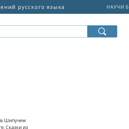
жений русского языка
НАУЧИ Б
 в Шипучем
е. Сказки из