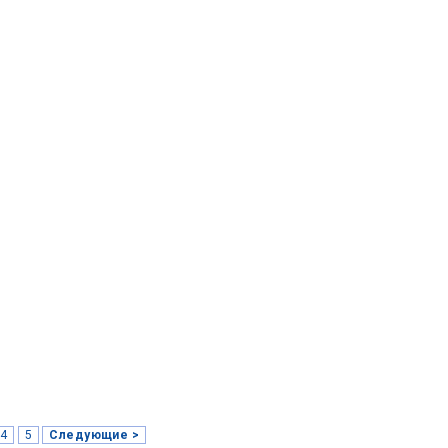
4
5
Следующие >