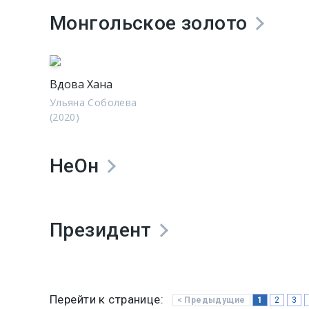
Монгольское золото
Вдова Хана
Ульяна Соболева
(2020)
НеОн
Президент
Перейти к странице:
< Предыдущие
1
2
3