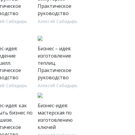
тическое
Практическое
водство
руководство
ей Сабадырь
Алексей Сабадырь
с-идея:
Бизнес – идея:
едение
изготовление
илл.
теплиц.
тическое
Практическое
водство
руководство
ей Сабадырь
Алексей Сабадырь
с-идея: как
Бизнес-идея:
ыть бизнес по
мастерская по
шизе.
изготовлению
тическое
ключей
водство