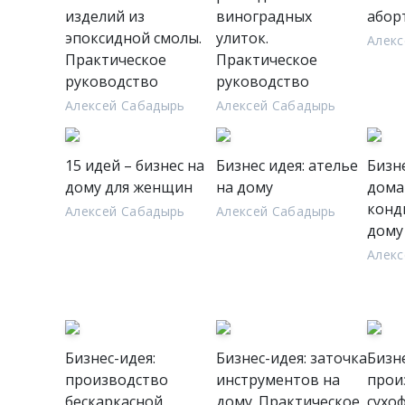
изделий из
виноградных
абор
эпоксидной смолы.
улиток.
Алекс
Практическое
Практическое
руководство
руководство
Алексей Сабадырь
Алексей Сабадырь
15 идей – бизнес на
Бизнес идея: ателье
Бизне
дому для женщин
на дому
дом
конд
Алексей Сабадырь
Алексей Сабадырь
дому
Алекс
Бизнес-идея:
Бизнес-идея: заточка
Бизне
производство
инструментов на
прои
бескаркасной
дому. Практическое
сухо