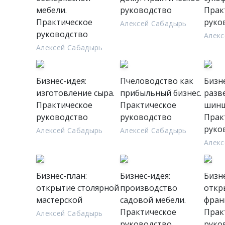
мебели.
руководство
Прак
Практическое
руко
Алексей Сабадырь
руководство
Алекс
Алексей Сабадырь
Бизнес-идея:
Пчеловодство как
Бизне
изготовление сыра.
прибыльный бизнес.
разв
Практическое
Практическое
шинш
руководство
руководство
Прак
руко
Алексей Сабадырь
Алексей Сабадырь
Алекс
Бизнес-план:
Бизнес-идея:
Бизне
открытие столярной
производство
откр
мастерской
садовой мебели.
фран
Практическое
Прак
Алексей Сабадырь
руководство
руко