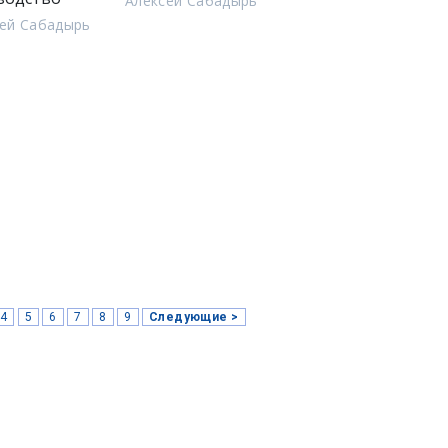
Алексей Сабадырь
ей Сабадырь
4
5
6
7
8
9
Следующие >