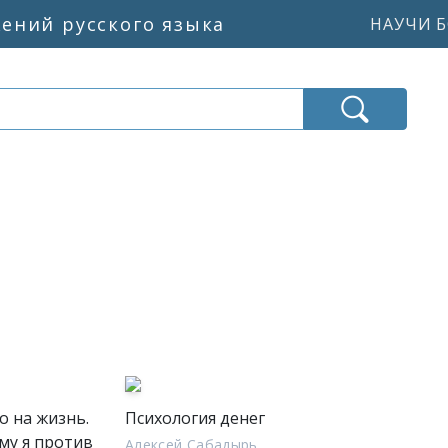
жений русского языка
НАУЧИ Б
о на жизнь.
Психология денег
му я против
Алексей Сабадырь