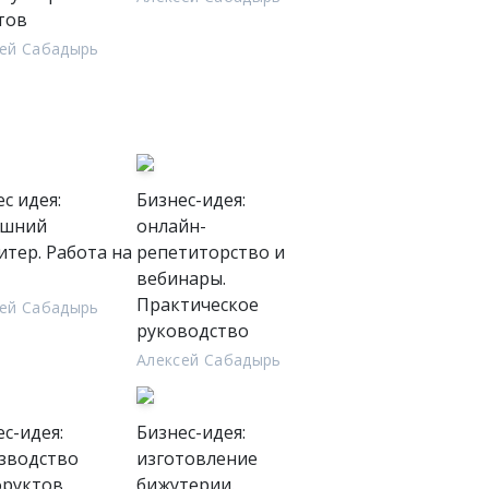
тов
ей Сабадырь
с идея:
Бизнес-идея:
ашний
онлайн-
итер. Работа на
репетиторство и
вебинары.
Практическое
ей Сабадырь
руководство
Алексей Сабадырь
с-идея:
Бизнес-идея:
зводство
изготовление
фруктов.
бижутерии.