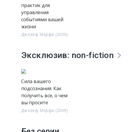
практик для
управления
событиями вашей
жизни
Джозеф Мэрфи (2009)
Эксклюзив: non-fiction
Сила вашего
подсознания. Как
получить все, о чем
вы просите
Джозеф Мэрфи (2009)
Без серии