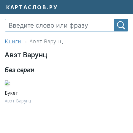
КАРТАСЛОВ.РУ
книги
Авэт Варунц
Авэт Варунц
Без серии
Букет
Авэт Варунц