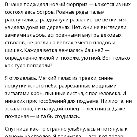
В чаще поджидал новый сюрприз — кажется из них
состоял весь остров. Ровные ряды пальм
расступились, раздвинули разлапистые ветки, и я
увидела дома на деревьях. Нет, они не выглядели
замками эльфов, встроенными внутрь вековых
стволов, не росли на ветках вместо плодов и
шишек. Каждая ветка венчалась башней —
определенно жилой и, похоже, уютной. Вот только
как туда попадали?
Я огляделась. Мягкий палас из травки, синие
лоскутки ясного неба, разрезанные мощными
зигзагами крон, пышные листья, с полчеловека. И
никаких приспособлений для подъема. Ни лифта, ни
эскалатора, ни на худой конец — лестницы. Даже
пожарная — и та бы сгодилась.
Спутница как-то странно улыбнулась и потянула к
одному из стволов. Я подумала — все, вот теперь