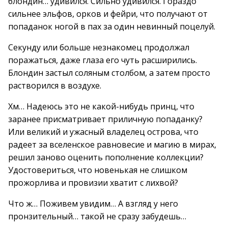
блондин… удивился. Сильно удивился. Гораздо
сильнее эльфов, орков и фейри, что получают от
попаданок ногой в пах за один невинный поцелуй.
Секунду или больше незнакомец продолжал
поражаться, даже глаза его чуть расширились.
Блондин застыл соляным столбом, а затем просто
растворился в воздухе.
Хм… Надеюсь это не какой-нибудь принц, что
заранее присматривает приличную попаданку?
Или великий и ужасный владелец острова, что
радеет за вселенское равновесие и магию в мирах,
решил заново оценить пополнение коллекции?
Удостовериться, что новенькая не слишком
прожорлива и провизии хватит с лихвой?
Что ж… Поживем увидим… А взгляд у него
пронзительный… такой не сразу забудешь…