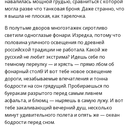
навалилась мощной грудью, сравниться с которой
могла разве что танковая броня. Даже странно, что
я вышла не плоская, как тарелочка.
В полутьме дворов многоэтажек сиротливо
светили одноглазые фонари. Изредка, потому что
половина уличного освещения по древней
российской традиции не работала. Какой же
русский не любит экстрима? Идешь себе по
темному переулку — и хрясть — прямо лбом об
фонарный столб! И вот тебе новое освещение
дороги, незабываемые впечатления и тонна
бодрости на сон грядущий. Пробираешься по
буеракам разрытого перед самым ливнем
асфальта, и блюмц — ныряешь в самую лужу. И вот
тебе закаливающий вечерний душ, несколько
минут удивительного полета и опять же — океан
бодрости перед сном.