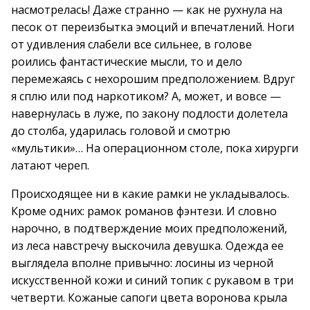
насмотрелась! Даже странно — как не рухнула на
песок от переизбытка эмоций и впечатлений. Ноги
от удивления слабели все сильнее, в голове
роились фантастические мысли, то и дело
перемежаясь с нехорошим предположением. Вдруг
я сплю или под наркотиком? А, может, и вовсе —
навернулась в луже, по закону подлости долетела
до столба, ударилась головой и смотрю
«мультики»… На операционном столе, пока хирурги
латают череп.
Происходящее ни в какие рамки не укладывалось.
Кроме одних: рамок романов фэнтези. И словно
нарочно, в подтверждение моих предположений,
из леса навстречу выскочила девушка. Одежда ее
выглядела вполне привычно: лосины из черной
искусственной кожи и синий топик с рукавом в три
четверти. Кожаные сапоги цвета воронова крыла