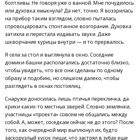
болтливы. Не говоря уже о ванной. Мне почудилось
или духовка хмыкнула? Да нет, точно. Я воззрилась
на прибор таким взглядом, словно пыталась
спровоцировать спонтанное возгорание. Духовка
затихла и перестала издавать звуки. Даже
шкворчание курицы внутри — и то прервалось.
Я села за стол и выглянула в окно. Соседние
домики-башни располагались достаточно близко,
чтобы увидеть, что все они сделаны по одному
образу и подобию, но слишком далеко, чтобы
разглядеть в окнах постоялиц.
Снаружи доносилась лишь птичья перекличка, да
крики каких-то местных зверей. Словно землянки,
участницы «проекта» совсем не общались между
собой. А, может, соседкам сейчас не до этого? После
того, как очередной мир выплюнул их, будто
заскорузлый кусок пищи, что застрял в зубах еще