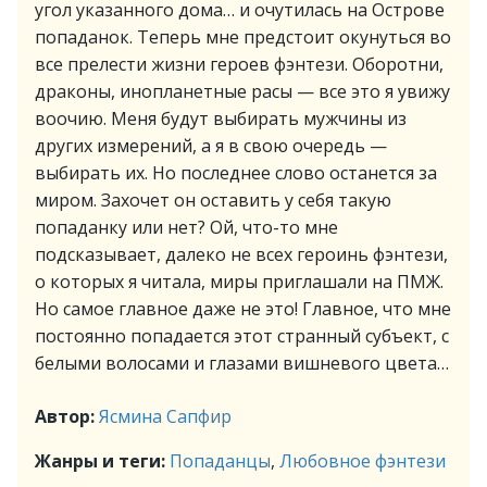
угол указанного дома… и очутилась на Острове
попаданок. Теперь мне предстоит окунуться во
все прелести жизни героев фэнтези. Оборотни,
драконы, инопланетные расы — все это я увижу
воочию. Меня будут выбирать мужчины из
других измерений, а я в свою очередь —
выбирать их. Но последнее слово останется за
миром. Захочет он оставить у себя такую
попаданку или нет? Ой, что-то мне
подсказывает, далеко не всех героинь фэнтези,
о которых я читала, миры приглашали на ПМЖ.
Но самое главное даже не это! Главное, что мне
постоянно попадается этот странный субъект, с
белыми волосами и глазами вишневого цвета…
Автор:
Ясмина Сапфир
Жанры и теги:
Попаданцы
,
Любовное фэнтези