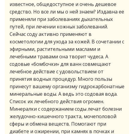
известное, общедоступное и очень дешевое
средство. Но все ли мы о ней знаем? Издавна ее
применяли при заболеваниях дыхательных
путей, при лечении кожных заболеваний.
Сейчас соду активно применяют в
косметологии для ухода за кожей. В сочетании с
эфирными, растительными маслами и
лечебными травами она творит чудеса. А
содовые «бомбочки» для ванн совмещают
лечебное действие с удовольствием от
принятия водных процедур. Много пользы
принесут вашему организму гидрокарбонатные
минеральные воды. А ведь это содовая вода.
Список их лечебного действия огромен.
Минералки с содержанием соды лечат болезни
желудочно-кишечного тракта, мочеполовой
сферы и обмена веществ. Помогают при
диабете и ожирении, при камнях в почках и