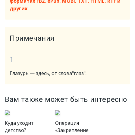
форматах FB2, ePub, MOBI, TXT, HTML, RTF и
других
Примечания
1
Глазурь — здесь, от слова"глаз".
Вам также может быть интересно
Куда уходит
Операция
детство?
«Закрепление