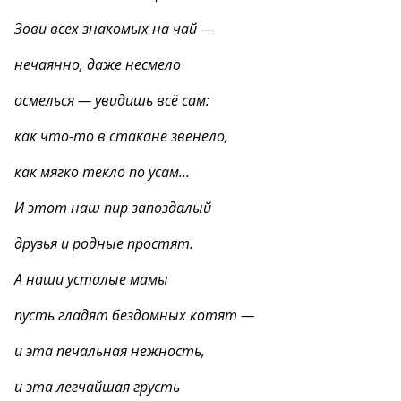
Зови всех знакомых на чай —
нечаянно, даже несмело
осмелься — увидишь всё сам:
как что-то в стакане звенело,
как мягко текло по усам…
И этот наш пир запоздалый
друзья и родные простят.
А наши усталые мамы
пусть гладят бездомных котят —
и эта печальная нежность,
и эта легчайшая грусть