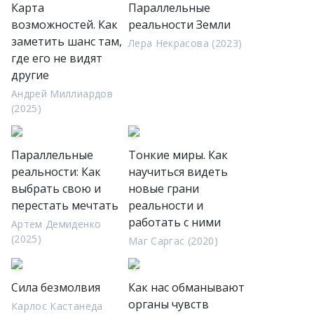
Карта
Параллельные
возможностей. Как
реальности Земли
заметить шанс там,
Лера Некрасова (2023)
где его не видят
другие
Андрей Миллиардов
(2025)
Параллельные
Тонкие миры. Как
реальности: Как
научиться видеть
выбрать свою и
новые грани
перестать мечтать
реальности и
работать с ними
Артем Демиденко
(2025)
Маг Саргас (2020)
Сила безмолвия
Как нас обманывают
органы чувств
Карлос Кастанеда