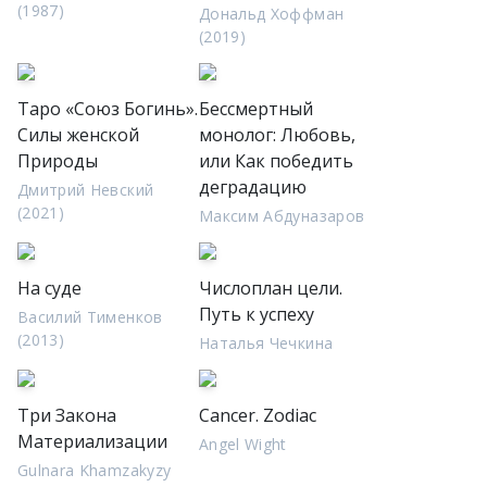
(1987)
Дональд Хоффман
(2019)
Таро «Союз Богинь».
Бессмертный
Силы женской
монолог: Любовь,
Природы
или Как победить
деградацию
Дмитрий Невский
(2021)
Максим Абдуназаров
На суде
Числоплан цели.
Путь к успеху
Василий Тименков
(2013)
Наталья Чечкина
Три Закона
Cancer. Zodiac
Материализации
Angel Wight
Gulnara Khamzakyzy