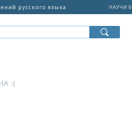
жений русского языка
НАУЧИ Б
А :(