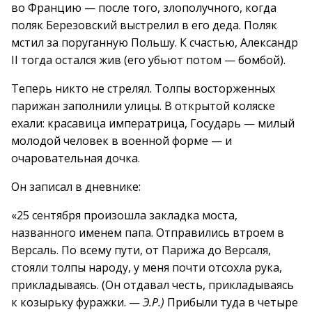
во Францию — после того, злополучного, когда
поляк Березовский выстрелил в его деда. Поляк
мстил за поруганную Польшу. К счастью, Александр
II тогда остался жив (его убьют потом — бомбой).
Теперь никто не стрелял. Толпы восторженных
парижан заполнили улицы. В открытой коляске
ехали: красавица императрица, Государь — милый
молодой человек в военной форме — и
очаровательная дочка.
Он записал в дневнике:
«25 сентября произошла закладка моста,
названного именем папа. Отправились втроем в
Версаль. По всему пути, от Парижа до Версаля,
стояли толпы народу, у меня почти отсохла рука,
прикладываясь. (Он отдавал честь, прикладываясь
к козырьку фуражки. —
Э.Р.)
Прибыли туда в четыре