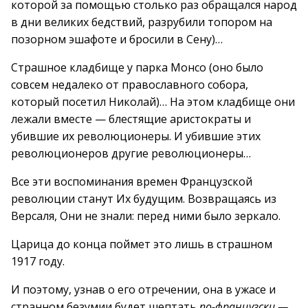
которой за помощью столько раз обращался народ
в дни великих бедствий, разрубили топором на
позорном эшафоте и бросили в Сену)…
Страшное кладбище у парка Монсо (оно было
совсем недалеко от православного собора,
который посетил Николай)… На этом кладбище они
лежали вместе — блестящие аристократы и
убившие их революционеры. И убившие этих
революционеров другие революционеры…
Все эти воспоминания времен Французской
революции станут Их будущим. Возвращаясь из
Версаля, Они не знали: перед ними было зеркало.
Царица до конца поймет это лишь в страшном
1917 году.
И поэтому, узнав о его отречении, она в ужасе и
странном безумии будет шептать
по-французски —