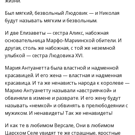
жизни.
Был мягкий, безвольный Людовик — и Николая
будут называть мягким и безвольным.
И две Елизаветы — сестра Аликс, набожная
основательница Марфо-Мариинской обители. И
другая, столь же набожная, с той же неземной
улыбкой — сестра Людовика XVI.
Мария Антуанетта была властной и надменной
красавицей. И его жена — властная и надменная
красавица. И та же ненависть народа к королеве —
Марию Антуанетту называли «австриячкой» и
обвиняли в измене и разврате. И его жену будут
называть «немкой» и обвинять в прелюбодеянии с
мужиком. И ненавидеть! Так же ненавидеть!
И как те в любимом Версале, Они в любимом
Царском Селе увидят те же страшные, яростные