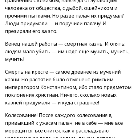
сравнению с клеймом, навсегда отлучающим
человека от общества, с дыбой, ошейником и
прочими пытками. Но разве палач их придумал?
Люди придумали — и поручили палачу! И
презирали его за это.
Венец нашей работы — смертная казнь. И опять:
людям мало убить — им надо еще мучить, мучить,
мучить!
Смерть на кресте — самое древнее из мучений
казни. Но распятие было отменено римским
императором Константином, ибо стало предметом
поклонения христиан. Ничего, сколько новых
казней придумали — и куда страшнее!
Колесование! После каждого колесования я,
привыкший к ужасам палач, не в себе — мне все
мерещится, все снится, как я раскладываю