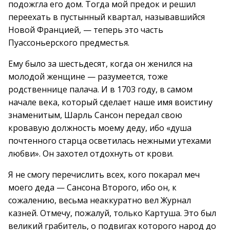
подожгла его дом. Тогда мой предок и решил
переехать в пустынный квартал, называвшийся
Новой Францией, — теперь это часть
Пуассоньерского предместья.
Ему было за шестьдесят, когда он женился на
молодой женщине — разумеется, тоже
родственнице палача. И в 1703 году, в самом
начале века, который сделает наше имя воистину
знаменитым, Шарль Сансон передал свою
кровавую должность моему деду, ибо «душа
почтенного старца осветилась нежными утехами
любви». Он захотел отдохнуть от крови.
Я не смогу перечислить всех, кого покарал меч
моего деда — Сансона Второго, ибо он, к
сожалению, весьма неаккуратно вел Журнал
казней. Отмечу, пожалуй, только Картуша. Это был
великий грабитель, о подвигах которого народ до