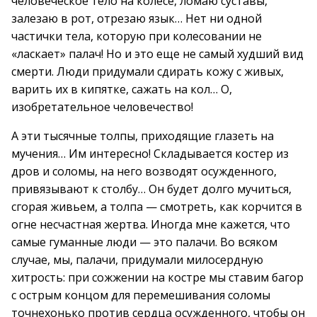
человеческое тело на колесе, ломаю суставы,
залезаю в рот, отрезаю язык… Нет ни одной
частички тела, которую при колесовании не
«ласкает» палач! Но и это еще не самый худший вид
смерти. Люди придумали сдирать кожу с живых,
варить их в кипятке, сажать на кол… О,
изобретательное человечество!
А эти тысячные толпы, приходящие глазеть на
мучения… Им интересно! Складывается костер из
дров и соломы, на него возводят осужденного,
привязывают к столбу… Он будет долго мучиться,
сгорая живьем, а толпа — смотреть, как корчится в
огне несчастная жертва. Иногда мне кажется, что
самые гуманные люди — это палачи. Во всяком
случае, мы, палачи, придумали милосердную
хитрость: при сожжении на костре мы ставим багор
с острым концом для перемешивания соломы
точнехонько против сердца осужденного, чтобы он