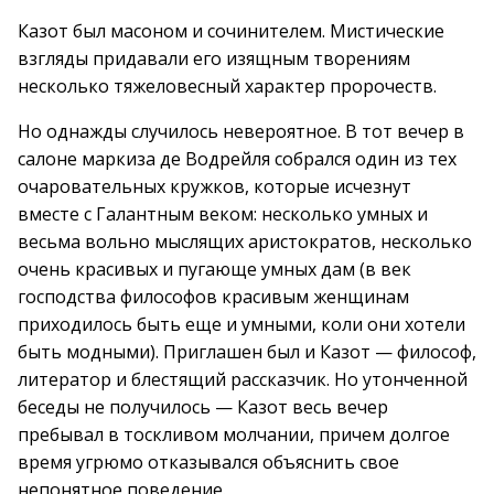
Казот был масоном и сочинителем. Мистические
взгляды придавали его изящным творениям
несколько тяжеловесный характер пророчеств.
Но однажды случилось невероятное. В тот вечер в
салоне маркиза де Водрейля собрался один из тех
очаровательных кружков, которые исчезнут
вместе с Галантным веком: несколько умных и
весьма вольно мыслящих аристократов, несколько
очень красивых и пугающе умных дам (в век
господства философов красивым женщинам
приходилось быть еще и умными, коли они хотели
быть модными). Приглашен был и Казот — философ,
литератор и блестящий рассказчик. Но утонченной
беседы не получилось — Казот весь вечер
пребывал в тоскливом молчании, причем долгое
время угрюмо отказывался объяснить свое
непонятное поведение.