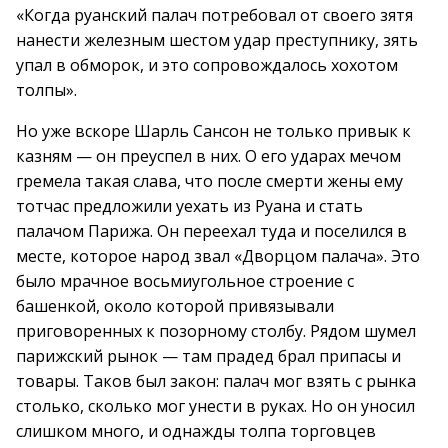
«Когда руанский палач потребовал от своего зятя
нанести железным шестом удар преступнику, зять
упал в обморок, и это сопровождалось хохотом
толпы».
Но уже вскоре Шарль Сансон не только привык к
казням — он преуспел в них. О его ударах мечом
гремела такая слава, что после смерти жены ему
тотчас предложили уехать из Руана и стать
палачом Парижа. Он переехал туда и поселился в
месте, которое народ звал «Дворцом палача». Это
было мрачное восьмиугольное строение с
башенкой, около которой привязывали
приговоренных к позорному столбу. Рядом шумел
парижский рынок — там прадед брал припасы и
товары. Таков был закон: палач мог взять с рынка
столько, сколько мог унести в руках. Но он уносил
слишком много, и однажды толпа торговцев