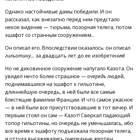
Однако настойчивые дамы победили. И он
рассказал, как внезапно перед ним предстало
некое видение — тюрьма, позорная телега, потом
эшафот со странным сооружением…
Он описал его. Впоследствии оказалось: он описал
гильотину…
за двадцать лет до ее изобретения!
Но не диковинное сооружение напугало Казота. Он
увидел нечто более страшное —
очередь
людей,
поднимавшихся на эшафот к гильотине,
длиннейшую очередь, в ней были все самые
блестящие фамилии Франции. И что самое ужасное
— в ней были все присутствовавшие в тот вечер. И
первым стоял он сам — Казот! Сверкал падающий
топор гильотины, но очередь не уменьшалась, ибо
все время к эшафоту подъезжала позорная телега,
и оттуда высаживались очередные жертвы…