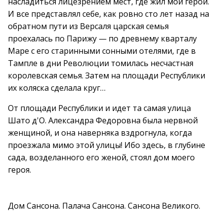
насладиться лицезрением мест, где жил мой герой.
И все представлял себе, как ровно сто лет назад на
обратном пути из Версаля царская семья
проехалась по Парижу — по древнему кварталу
Маре с его старинными сонными отелями, где в
Тампле в дни Революции томилась несчастная
королевская семья. Затем на площади Республики
их коляска сделала круг…
От площади Республики и идет та самая улица
Шато д'О. Александра Федоровна была нервной
женщиной, и она наверняка вздрогнула, когда
проезжала мимо этой улицы! Ибо здесь, в глубине
сада, возделанного его женой, стоял дом моего
героя.
Дом Сансона. Палача Сансона. Сансона Великого.