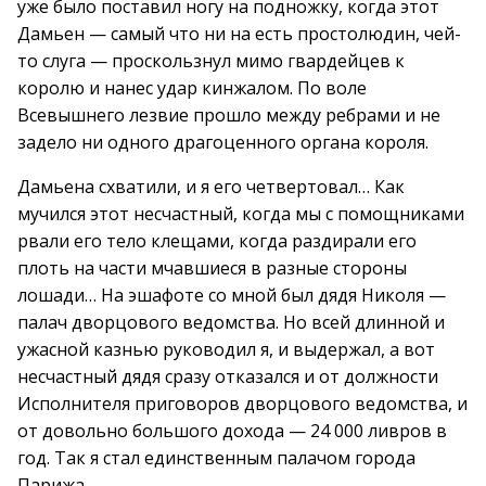
уже было поставил ногу на подножку, когда этот
Дамьен — самый что ни на есть простолюдин, чей-
то слуга — проскользнул мимо гвардейцев к
королю и нанес удар кинжалом. По воле
Всевышнего лезвие прошло между ребрами и не
задело ни одного драгоценного органа короля.
Дамьена схватили, и я его четвертовал… Как
мучился этот несчастный, когда мы с помощниками
рвали его тело клещами, когда раздирали его
плоть на части мчавшиеся в разные стороны
лошади… На эшафоте со мной был дядя Николя —
палач дворцового ведомства. Но всей длинной и
ужасной казнью руководил я, и выдержал, а вот
несчастный дядя сразу отказался и от должности
Исполнителя приговоров дворцового ведомства, и
от довольно большого дохода — 24 000 ливров в
год. Так я стал единственным палачом города
Парижа.