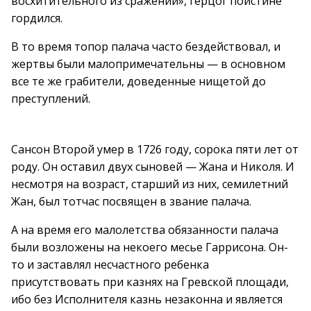
восхитительного из сражений», герцог поистине
гордился.
В то время топор палача часто бездействовал, и
жертвы были малопримечательны — в основном
все те же грабители, доведенные нищетой до
преступлений.
Сансон Второй умер в 1726 году, сорока пяти лет от
роду. Он оставил двух сыновей — Жана и Николя. И
несмотря на возраст, старший из них, семилетний
Жан, был тотчас посвящен в звание палача.
А на время его малолетства обязанности палача
были возложены на некоего месье Гаррисона. Он-
то и заставлял несчастного ребенка
присутствовать при казнях на Гревской площади,
ибо без Исполнителя казнь незаконна и является