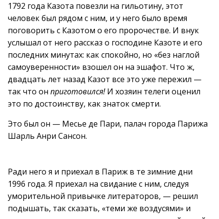
1792 года Казота повезли на гильотину, этот
человек был рядом с ним, и у него было время
поговорить с Казотом о его пророчестве. И внук
услышал от него рассказ о господине Казоте и его
последних минутах: как спокойно, но «без наглой
самоуверенности» взошел он на эшафот. Что ж,
двадцать лет назад Казот все это уже пережил —
так что он
приготовился!
И хозяин телеги оценил
это по достоинству, как знаток смерти.
Это был он — Месье де Пари, палач города Парижа
Шарль Анри Сансон.
Ради него я и приехал в Париж в те зимние дни
1996 года. Я приехал на свидание с ним, следуя
уморительной привычке литераторов, — решил
подышать, так сказать, «теми же воздусями» и