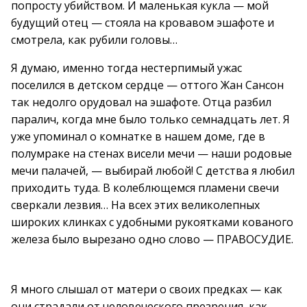
попросту убийством. И маленькая кукла — мой
будущий отец — стояла на кровавом эшафоте и
смотрела, как рубили головы…
Я думаю, именно тогда нестерпимый ужас
поселился в детском сердце — оттого Жан Сансон
так недолго орудовал на эшафоте. Отца разбил
паралич, когда мне было только семнадцать лет. Я
уже упоминал о комнатке в нашем доме, где в
полумраке на стенах висели мечи — наши родовые
мечи палачей, — выбирай любой! С детства я любил
приходить туда. В колеблющемся пламени свечи
сверкали лезвия… На всех этих великолепных
широких клинках с удобными рукоятками кованого
железа было вырезано одно слово — ПРАВОСУДИЕ.
Я много слышал от матери о своих предках — как
они страдали от человеческого презрения, как