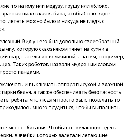
ие то на юлу или медузу, грушу или яблоко,
озрачная пилотская кабина, чтобы было видно
то, лететь можно было и никуда не глядя, с
и.
елезный. Вид у него был довольно своеобразный.
дымку, которую сквозняком тянет из кухни в
ий шар, с апельсин величиной, а затем, например,
цев. Таких роботов назвали мудреным словом —
просто пандами.
 включать и выключать аппараты сухой и влажной
стирки белья, а также обеспечивать безопасность
ете, ребята, что людям просто было пожелать то
 приходилось много трудиться, чтобы выполнить
имые места обитания. Чтобы все желающие здесь
жерки, в ячейки которых залетали летающие