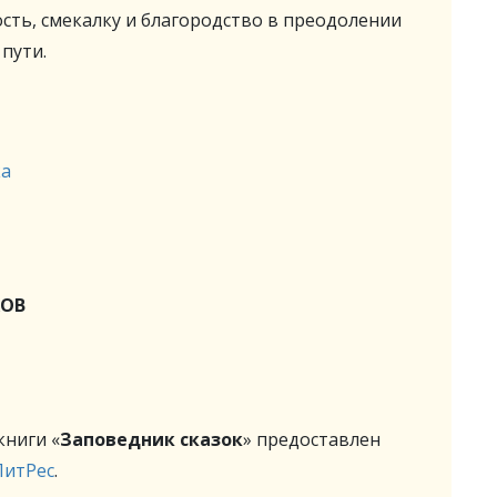
сть, смекалку и благородство в преодолении
пути.
ка
КОВ
ниги «
Заповедник сказок
» предоставлен
ЛитРес
.