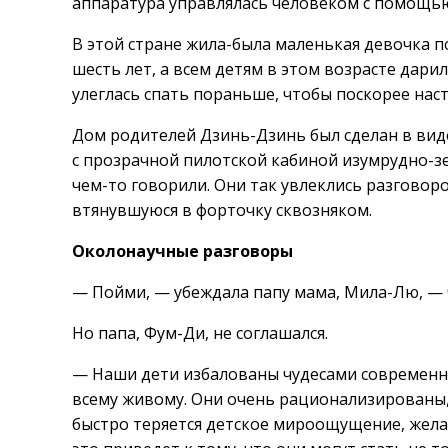
аппаратура управлялась человеком с помощь
В этой стране жила-была маленькая девочка п
шесть лет, а всем детям в этом возрасте дар
улеглась спать пораньше, чтобы поскорее нас
Дом родителей Дзинь-Дзинь был сделан в вид
с прозрачной пилотской кабиной изумрудно-зе
чем-то говорили. Они так увлеклись разговор
втянувшуюся в форточку сквозняком.
Околонаучные разговоры
— Пойми, — убеждала папу мама, Мила-Лю, — ч
Но папа, Фум-Ди, не соглашался.
— Наши дети избалованы чудесами современно
всему живому. Они очень рационализированы, 
быстро теряется детское мироощущение, желан