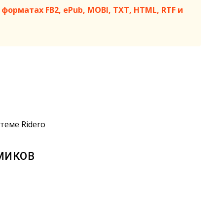
форматах FB2, ePub, MOBI, TXT, HTML, RTF и
теме Ridero
ОМИКОВ