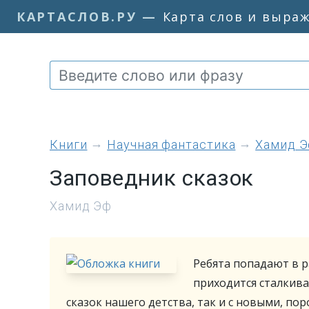
КАРТАСЛОВ.РУ
—
Карта слов и выра
книги
Научная фантастика
Хамид 
Заповедник сказок
Хамид Эф
Ребята попадают в р
приходится сталкив
сказок нашего детства, так и с новыми, п