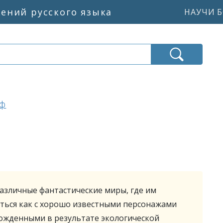
жений русского языка
НАУЧИ Б
Эф
азличные фантастические миры, где им
аться как с хорошо известными персонажами
орожденными в результате экологической