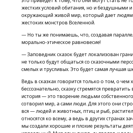
это приведет к тому, что они могут стать не 
жестких условий обитания, но и бездушными 
окружающий живой мир, который дает людям 
жестоких монстров Вселенной.
— Но ты же понимаешь, что, создавая паралл
морально-этическое равновесие!
— Заповедник сказок будет локализован грани
не только будут общаться со сказочными персо
смелых и трусливых. Это будет самая лучшая ш
Ведь в сказках говорится только о том, о чем
бессознательно, сказку стремятся превратить 
история — это творение людьми собственного
сотворил мир, а сами люди. Для этого они стр
вся — людей и животных, птиц и рыб, растител
относятся ко всему, а ведь в других странах з
мы создали хорошие и плохие результаты деят