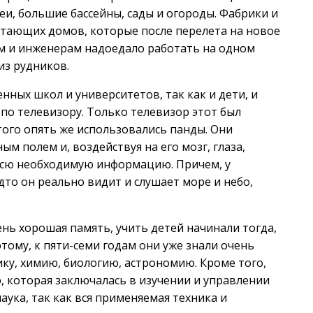
еи, большие бассейны, сады и огороды. Фабрики и
етающих домов, которые после перелета на новое
чим и инженерам надоедало работать на одном
из рудников.
ных школ и университетов, так как и дети, и
 по телевизору. Только телевизор этот был
того опять же использовались панды. Они
м полем и, воздействуя на его мозг, глаза,
 всю необходимую информацию. Причем, у
дто он реально видит и слушает море и небо,
ень хорошая память, учить детей начинали тогда,
этому, к пяти-семи годам они уже знали очень
ику, химию, биологию, астрономию. Кроме того,
, которая заключалась в изучении и управлении
аука, так как вся применяемая техника и