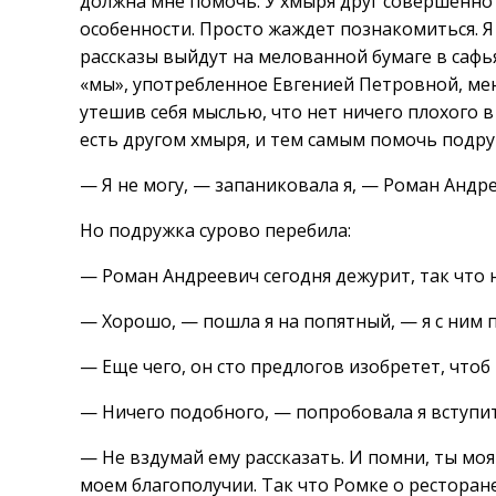
должна мне помочь. У хмыря друг совершенно 
особенности. Просто жаждет познакомиться. Я
рассказы выйдут на мелованной бумаге в сафь
«мы», употребленное Евгенией Петровной, мен
утешив себя мыслью, что нет ничего плохого в
есть другом хмыря, и тем самым помочь подру
— Я не могу, — запаниковала я, — Роман Андр
Но подружка сурово перебила:
— Роман Андреевич сегодня дежурит, так что 
— Хорошо, — пошла я на попятный, — я с ним 
— Еще чего, он сто предлогов изобретет, чтоб 
— Ничего подобного, — попробовала я вступит
— Не вздумай ему рассказать. И помни, ты моя
моем благополучии. Так что Ромке о ресторан