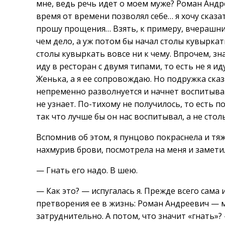
мне, ведь речь идет о моем муже? Роман Андр
время от времени позволял себе… я хочу сказат
прошу прощения… Взять, к примеру, вчерашний
чем дело, а уж потом бы начал столы кувыркат
столы кувыркать вовсе ни к чему. Впрочем, зн
иду в ресторан с двумя типами, то есть не я и
Женька, а я ее сопровождаю. Но подружка сказ
непременно разволнуется и начнет воспитыват
не узнает. По-тихому не получилось, то есть 
так что лучше бы он нас воспитывал, а не стол
Вспомнив об этом, я пунцово покраснела и тяж
нахмурив брови, посмотрела на меня и замети
— Гнать его надо. В шею.
— Как это? — испугалась я. Прежде всего сама
претворения ее в жизнь: Роман Андреевич — м
затруднительно. А потом, что значит «гнать»?