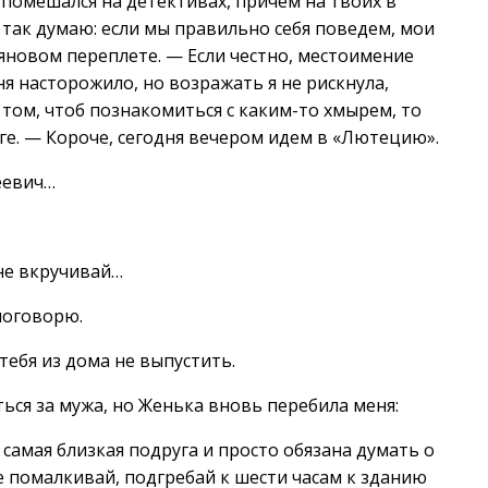
помешался на детективах, причем на твоих в
 так думаю: если мы правильно себя поведем, мои
яновом переплете. — Если честно, местоимение
я насторожило, но возражать я не рискнула,
 том, чтоб познакомиться с каким-то хмырем, то
ге. — Короче, сегодня вечером идем в «Лютецию».
еевич…
не вкручивай…
поговорю.
тебя из дома не выпустить.
ься за мужа, но Женька вновь перебила меня:
 самая близкая подруга и просто обязана думать о
е помалкивай, подгребай к шести часам к зданию