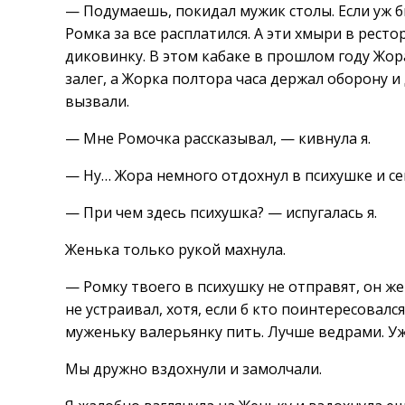
— Подумаешь, покидал мужик столы. Если уж б
Ромка за все расплатился. А эти хмыри в ресто
диковинку. В этом кабаке в прошлом году Жор
залег, а Жорка полтора часа держал оборону и 
вызвали.
— Мне Ромочка рассказывал, — кивнула я.
— Ну… Жора немного отдохнул в психушке и с
— При чем здесь психушка? — испугалась я.
Женька только рукой махнула.
— Ромку твоего в психушку не отправят, он же
не устраивал, хотя, если б кто поинтересовал
муженьку валерьянку пить. Лучше ведрами. Уж
Мы дружно вздохнули и замолчали.