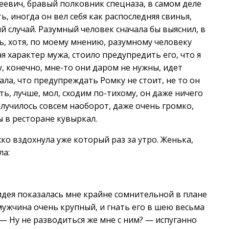
еевич, бравый полковник спецназа, в самом деле
ь, иногда он вел себя как распоследняя свинья,
 случай. Разумный человек сначала бы выяснил, в
ь, хотя, по моему мнению, разумному человеку
ая характер мужа, стоило предупредить его, что я
ду, конечно, мне-то они даром не нужны, идет
ала, что предупреждать Ромку не стоит, не то он
ь, лучше, мол, сходим по-тихому, он даже ничего
получилось совсем наоборот, даже очень громко,
ы в ресторане кувыркал.
ко вздохнула уже который раз за утро. Женька,
ла:
 идея показалась мне крайне сомнительной в плане
ужчина очень крупный, и гнать его в шею весьма
 — Ну не разводиться же мне с ним? — испуганно