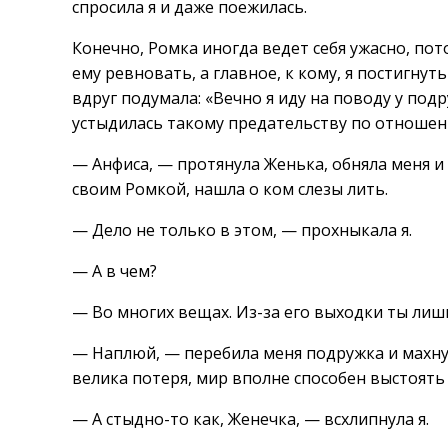
спросила я и даже поежилась.
Конечно, Ромка иногда ведет себя ужасно, пот
ему ревновать, а главное, к кому, я постигнут
вдруг подумала: «Вечно я иду на поводу у подр
устыдилась такому предательству по отношению
— Анфиса, — протянула Женька, обняла меня и
своим Ромкой, нашла о ком слезы лить.
— Дело не только в этом, — прохныкала я.
— А в чем?
— Во многих вещах. Из-за его выходки ты ли
— Наплюй, — перебила меня подружка и махнул
велика потеря, мир вполне способен выстоять 
— А стыдно-то как, Женечка, — всхлипнула я.