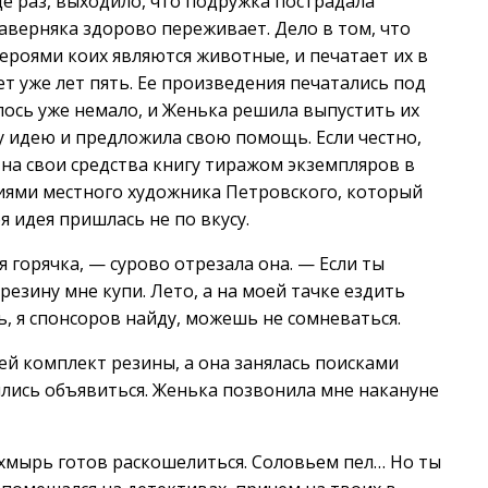
ще раз, выходило, что подружка пострадала
 наверняка здорово переживает. Дело в том, что
ероями коих являются животные, и печатает их в
т уже лет пять. Ее произведения печатались под
лось уже немало, и Женька решила выпустить их
у идею и предложила свою помощь. Если честно,
 на свои средства книгу тиражом экземпляров в
циями местного художника Петровского, который
 идея пришлась не по вкусу.
 горячка, — сурово отрезала она. — Если ты
езину мне купи. Лето, а на моей тачке ездить
ь, я спонсоров найду, можешь не сомневаться.
ей комплект резины, а она занялась поисками
ились объявиться. Женька позвонила мне накануне
н хмырь готов раскошелиться. Соловьем пел… Но ты