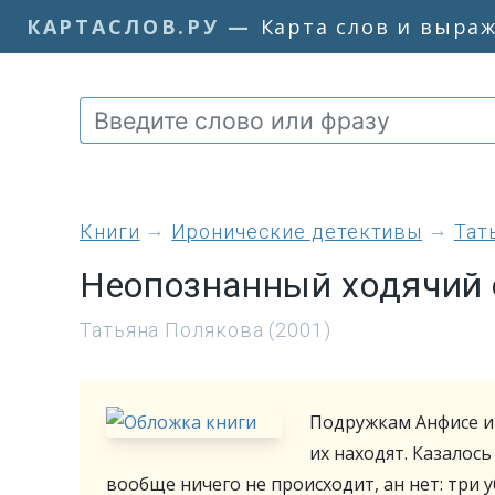
КАРТАСЛОВ.РУ
—
Карта слов и выра
книги
Иронические детективы
Тат
Неопознанный ходячий 
Татьяна Полякова (2001)
Подружкам Анфисе и
их находят. Казалось
вообще ничего не происходит, ан нет: три 