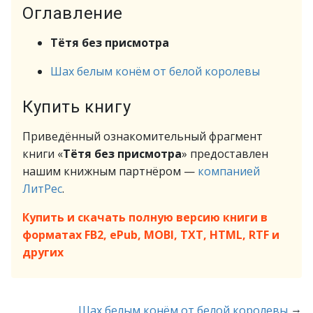
Оглавление
Тётя без присмотра
Шах белым конём от белой королевы
Купить книгу
Приведённый ознакомительный фрагмент
книги «
Тётя без присмотра
» предоставлен
нашим книжным партнёром —
компанией
ЛитРес
.
Купить и скачать полную версию книги в
форматах FB2, ePub, MOBI, TXT, HTML, RTF и
других
→
Шах белым конём от белой королевы