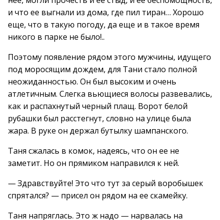
нее, могли прочесть и ее стыд, и ее беспомощность,
и что ее выгнали из дома, где пил тиран… Хорошо
еще, что в такую погоду, да еще и в такое время
никого в парке не было!..
Поэтому появление рядом этого мужчины, идущего
под моросящим дождем, для Тани стало полной
неожиданностью. Он был высоким и очень
атлетичным. Слегка вьющиеся волосы развевались,
как и распахнутый черный плащ. Ворот белой
рубашки был расстегнут, словно на улице была
жара. В руке он держал бутылку шампанского.
Таня сжалась в комок, надеясь, что он ее не
заметит. Но он прямиком направился к ней.
— Здравствуйте! Это что тут за серый воробышек
спрятался? — присел он рядом на ее скамейку.
Таня напряглась. Это ж надо — нарвалась на