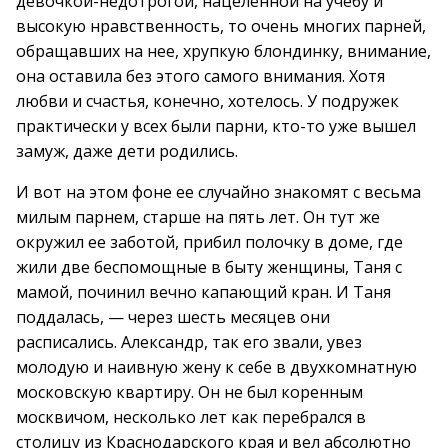
девочкой-недотрогой, нацеленной на учебу и
высокую нравственность, то очень многих парней,
обращавших на нее, хрупкую блондинку, внимание,
она оставила без этого самого внимания. Хотя
любви и счастья, конечно, хотелось. У подружек
практически у всех были парни, кто-то уже вышел
замуж, даже дети родились.
И вот на этом фоне ее случайно знакомят с весьма
милым парнем, старше на пять лет. Он тут же
окружил ее заботой, прибил полочку в доме, где
жили две беспомощные в быту женщины, Таня с
мамой, починил вечно капающий кран. И Таня
поддалась, — через шесть месяцев они
расписались. Александр, так его звали, увез
молодую и наивную жену к себе в двухкомнатную
московскую квартиру. Он не был коренным
москвичом, несколько лет как перебрался в
столицу из Краснодарского края и вел абсолютно