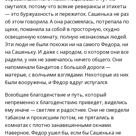
смутился, потому что всякие реверансы и этикеты
— это буржуазность и пережиток. Сашенька не раз
об этом говорила. А она рассмеялась, потрепала по
щеке, поманила за собой в просторную, скудно
освещенную комнату, полную незнакомых людей.
Эти люди не были похожи ни на самого Федора, ни
на Сашеньку. И даже с народом, о котором они все
радели, у них не замечалось ничего общего. Они
напоминали бандитов с большой дороги —
матерые, с волчьими взглядами. Некоторые из них
были вооружены, и Федор вдруг испугался.
Всеобщее благоденствие и путь, который
непременно к благоденствию приведет, виделись
ему иначе — светлее и радостнее. Они не смердели
табаком и прокисшим потом, не прятались в
комнатах с плотно занавешенными окнами.
Наверное, Федор ушел бы, если бы Сашенька не