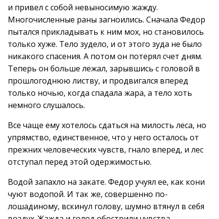
и привел с собой невыносимую жажду.
Многочисленные раны загноились. Сначала Федор
пытался прикладывать к ним мох, но становилось
только хуже. Тело зудело, и от этого зуда не было
никакого спасения. А потом он потерял счет дням.
Теперь он больше лежал, зарывшись с головой в
прошлогоднюю листву, и продвигался вперед
только ночью, когда спадала жара, а тело хоть
немного слушалось.
Все чаще ему хотелось сдаться на милость леса, но
упрямство, единственное, что у него осталось от
прежних человеческих чувств, гнало вперед, и лес
отступал перед этой одержимостью.
Водой запахло на закате. Федор учуял ее, как кони
чуют водопой. И так же, совершенно по-
лошадиному, вскинул голову, шумно втянул в себя
воздух. Жажда и голод обострили чувства,