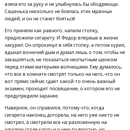
взяла его за руку и не улыбнулась бы ободряюще.
Сашенька нисколько не боялась этих мрачных
людей, и он не станет бояться!
Его приняли как равного, налили стопку,
предложили сигарету. И Федор впервые в жизни
закурил. Он опрокинул в себя стопку, а потом курил,
вдыхал вонючий дым и думал лишь о том, чтобы не
закашляться, не показаться неопытным щенком
перед этими матерыми волчищами. Ему думалось,
что все в комнате смотрят только на него, что он
вот прямо сейчас сдает какой-то очень важный
экзамен, проходит посвящение, о котором его не
предупредили заранее.
Наверное, он справился, потому что, когда
сигарета наконец догорела, на него уже никто не
смотрел, а смотрели все на разложенную на
круглом столе карту и о чем-то яростно, но