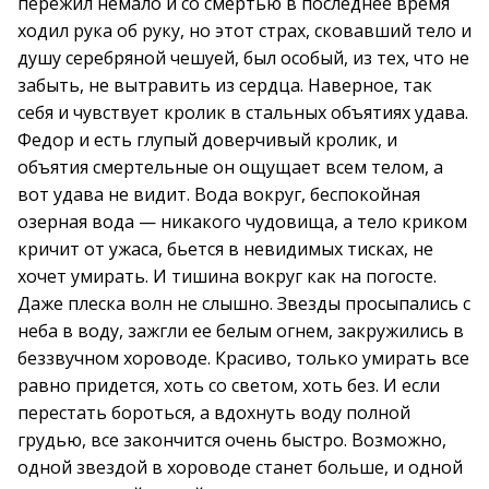
пережил немало и со смертью в последнее время
ходил рука об руку, но этот страх, сковавший тело и
душу серебряной чешуей, был особый, из тех, что не
забыть, не вытравить из сердца. Наверное, так
себя и чувствует кролик в стальных объятиях удава.
Федор и есть глупый доверчивый кролик, и
объятия смертельные он ощущает всем телом, а
вот удава не видит. Вода вокруг, беспокойная
озерная вода — никакого чудовища, а тело криком
кричит от ужаса, бьется в невидимых тисках, не
хочет умирать. И тишина вокруг как на погосте.
Даже плеска волн не слышно. Звезды просыпались с
неба в воду, зажгли ее белым огнем, закружились в
беззвучном хороводе. Красиво, только умирать все
равно придется, хоть со светом, хоть без. И если
перестать бороться, а вдохнуть воду полной
грудью, все закончится очень быстро. Возможно,
одной звездой в хороводе станет больше, и одной