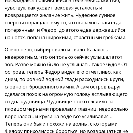
наслаждаясь появившейся в теле невесомостью,
чувствуя, как уходит вековая усталость и
возвращается желание жить. Чудесное лунное
озеро возвращало ему то, что казалось навсегда
потерянным, и Федор, до этого едва державшийся
на ногах, поплыл широкими, страстными гребками.
Озеро пело, вибрировало и звало. Казалось
невероятным, что он только сейчас услышал этот
зов. Разве можно было не услышать такое чудо?! От
острова, теперь Федор видел его отчетливо, как
днем, по ровной водной глади расходились круги,
словно от брошенного камня. А сам остров вдруг
сделался похож на огромную голову всплывающего
со дна чудовища. Чудовище зорко следило за
пловцом черными провалами глазниц, недовольно
ворочалось, и круги на воде все усиливались.
Теперь они были похожи на волны, с которыми
Федору приходилось бороться, но возвращаться не