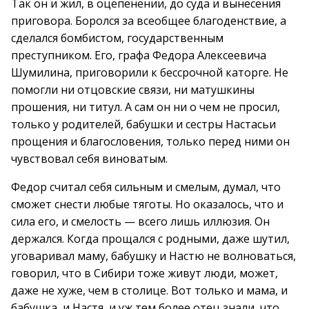
Так он и жил, в оцепенении, до суда и вынесения
приговора. Боролся за всеобщее благоденствие, а
сделался бомбистом, государственным
преступником. Его, графа Федора Алексеевича
Шумилина, приговорили к бессрочной каторге. Не
помогли ни отцовские связи, ни матушкины
прошения, ни титул. А сам он ни о чем не просил,
только у родителей, бабушки и сестры Настасьи
прощения и благословения, только перед ними он
чувствовал себя виноватым.
Федор считал себя сильным и смелым, думал, что
сможет снести любые тяготы. Но оказалось, что и
сила его, и смелость — всего лишь иллюзия. Он
держался. Когда прощался с родными, даже шутил,
уговаривал маму, бабушку и Настю не волноваться,
говорил, что в Сибири тоже живут люди, может,
даже не хуже, чем в столице. Вот только и мама, и
бабушка, и Настя, и уж тем более отец знали, что