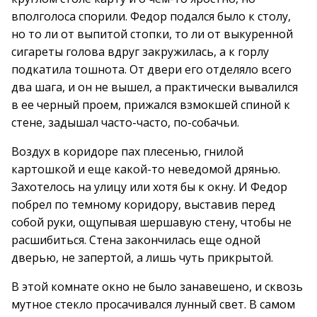
вполголоса спорили. Федор подался было к столу,
но то ли от выпитой стопки, то ли от выкуренной
сигареты голова вдруг закружилась, а к горлу
подкатила тошнота. От двери его отделяло всего
два шага, и он не вышел, а практически вывалился
в ее черный проем, прижался взмокшей спиной к
стене, задышал часто-часто, по-собачьи.
Воздух в коридоре пах плесенью, гнилой
картошкой и еще какой-то неведомой дрянью.
Захотелось на улицу или хотя бы к окну. И Федор
побрел по темному коридору, выставив перед
собой руки, ощупывая шершавую стену, чтобы не
расшибиться. Стена закончилась еще одной
дверью, не запертой, а лишь чуть прикрытой.
В этой комнате окно не было занавешено, и сквозь
мутное стекло просачивался лунный свет. В самом