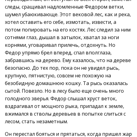
следы, сращивал надломленные Федором ветки,
шумел убаюкивающе. Этот вековой лес, как и река,
хотел оставить его себе, измотать, извести, а
потом попировать на его костях. Лес следил за ним
сотнями глаз, дышал в затылок, хватал за ноги
корнями, уговаривал прилечь, отдохнуть. Но
Федор упрямо брел вперед, спал вполглаза,
забравшись на дерево. Ему казалось, что на дереве
безопасно. До тех пор, пока он не увидел рысь,
крупную, пятнистую, совсем не похожую на
безобидную домашнюю кошку. Та рысь оказалась
сытой. Повезло. Но в лесу было еще очень много
голодного зверья. Федор слышал хруст веток,
вздрагивал от мощного рыка, припадал к земле,
вжимался в стволы деревьев в попытке слиться с
лесом, стать незаметным.
Он перестал бояться и прятаться, когда пришел жар