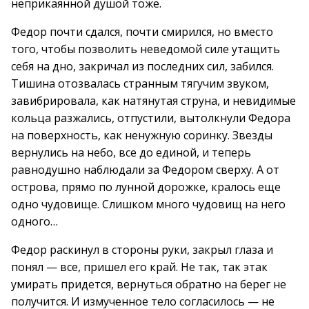
неприкаянной душой тоже.
Федор почти сдался, почти смирился, но вместо
того, чтобы позволить неведомой силе утащить
себя на дно, закричал из последних сил, забился.
Тишина отозвалась странным тягучим звуком,
завибрировала, как натянутая струна, и невидимые
кольца разжались, отпустили, вытолкнули Федора
на поверхность, как ненужную соринку. Звезды
вернулись на небо, все до единой, и теперь
равнодушно наблюдали за Федором сверху. А от
острова, прямо по лунной дорожке, кралось еще
одно чудовище. Слишком много чудовищ на него
одного…
Федор раскинул в стороны руки, закрыл глаза и
понял — все, пришел его край. Не так, так этак
умирать придется, вернуться обратно на берег не
получится. И измученное тело согласилось — не