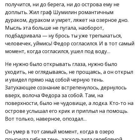
получится, ни до берега, ни до острова ему не
доплыть. Жил граф Шумилин романтичным
дураком, дураком и умрет, ляжет на озерное дно.
Мысль эта больше не пугала, наоборот,
подбадривала — ну брось ты уже трепыхаться,
человечек, уймись! Федор согласился. И в тот самый
момент, когда согласился, ушел под воду…
Не нужно было открывать глаза, нужно было
уходить, не оглядываясь, не прощаясь, а он открыл
и увидел прямо над собой черную тень.
Затухающее сознание встрепенулось, дернулось
вверх, волоча Федора за собой. Там, на
поверхности, было не чудовище, а лодка. Кто-то на
острове услышал его крик и приплыл на помощь.
Вот только, наверное, опоздал…
Он умер в тот самый момент, когда в озеро
прыгнула гибкая тень, заскользила серебряной