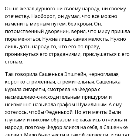
Он не желал дурного ни своему народу, ни своему
отечеству. Наоборот, он думал, что все можно
изменить мирным путем, без крови. Он,
потомственный дворянин, верил, что миру пришла
пора меняться. Нужна лишь самая малость. Нужно
лишь дать народу то, что его по праву,
проникнуться его страданиями, прислушаться к его
стонам.
Так говорила Сашенька Эпштейн, черноглазая,
коротко стриженная, стремительная. Сашенька
курила сигареты, смотрела на Федора с
насмешливо-снисходительным прищуром и
неизменно называла графом Шумилиным. А ему
хотелось, чтобы Феденькой. Но эти мечты были
глупыми и никоим образом не касались отчизны и
народа, поэтому Федор злился на себя, а Сашеньке
дерзил. Мало было чести в такой дерзости, и он тут