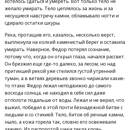
хотелось сдаться и умереть. Вот только тело не
желало умирать. Тело цеплялось за жизнь и за
несущиеся навстречу камни, обламывало ногти и
сдирало остатки шкуры.
Река, протащив его, казалось, несколько верст,
выплюнула на колкий каменистый берег и оставила
умирать. Наверное, Федор потерял сознание,
потому что, когда он открыл глаза, начался рассвет.
Он брезжил еще где-то далеко, за лесом, но над
притихшей рекой уже стелился густой утренний
туман, а в ветвях деревьев звонко чирикали какие-
то птахи. Федор лежал неподвижно до самого
восхода солнца, не находил в себе сил даже
отползти подальше от воды. Лежал и не верил, что
выжил, победил в этой почти безнадежной битве с
людьми и со стихией. Тело, битое об речные камни,
ныло, а кожа горела так, словно его освежевали
заживо. Из распоротой щеки текла кровь,