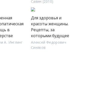
Савин (2010)
ренная
Для здоровья и
опатическая
красоты женщины.
щь в
Рецепты, за
ерстве
которыми будущее
м А. Инглинг
Алексей Федорович
)
Синяков