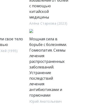
избавления от болей
с помощью
китайской
медицины
Алёна Старкова (2023)
ли свое тело
Мощная сила в
овью
борьбе с болезнями.
Гомеопатия. Схемы
 Хей (1995)
лечения
распространенных
заболеваний.
Устранение
последствий
лечения
антибиотиками и
гормонами
Юрий Анатольевич