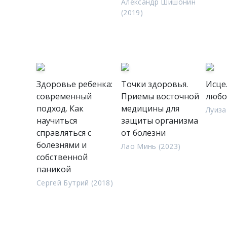
Александр Шишонин
(2019)
Здоровье ребенка:
Точки здоровья.
Исце
современный
Приемы восточной
люб
подход. Как
медицины для
Луиза
научиться
защиты организма
справляться с
от болезни
болезнями и
Лао Минь (2023)
собственной
паникой
Сергей Бутрий (2018)