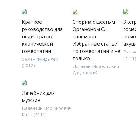
Краткое
Спорим с шестым
Экст
руководство для
Органоном С.
гоме
педиатра по
Ганемана.
помо
клинической
Избранные статьи
акуш
гомеопатии
по гомеопатии и не
Вилья
только
(2011
Семен Фундылер
(2012)
Исраэль Модестович
Дацковский
Лечебник для
мужчин
Валентин Профирович
Кара (2011)