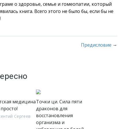
аграме о здоровье, семье и гомеопатии, который
вилась книга. Всего этого не было бы, если бы не
!
→
Предисловие
тересно
тская медицина
Точки ци. Сила пяти
 просто!
драконов для
восстановления
ентий Сергеев
организма и
)