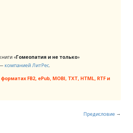
ниги «
Гомеопатия и не только
»
 —
компанией ЛитРес
.
форматах FB2, ePub, MOBI, TXT, HTML, RTF и
→
Предисловие