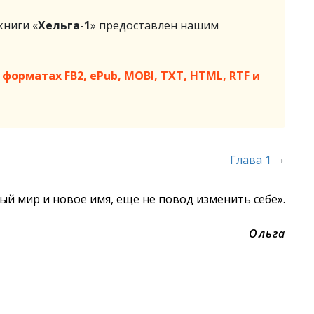
ниги «
Хельга-1
» предоставлен нашим
форматах FB2, ePub, MOBI, TXT, HTML, RTF и
→
Глава 1
ый мир и новое имя, еще не повод изменить себе».
Ольга