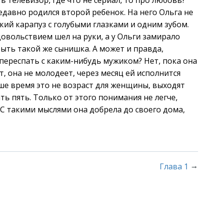
ь телевизор, где что не сериал, то про любовь?
недавно родился второй ребенок. На него Ольга не
кий карапуз с голубыми глазками и одним зубом.
удовольствием шел на руки, а у Ольги замирало
 быть такой же сынишка. А может и правда,
 переспать с каким-нибудь мужиком? Нет, пока она
т, она не молодеет, через месяц ей исполнится
аше время это не возраст для женщины, выходят
ть пять. Только от этого понимания не легче,
 С такими мыслями она добрела до своего дома,
→
Глава 1