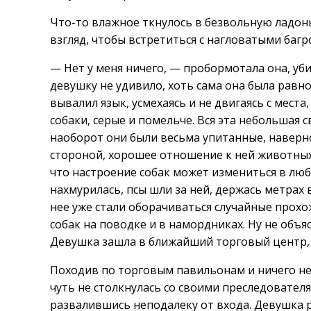
Что-то влажное ткнулось в безвольную ладонь
взгляд, чтобы встретиться с нагловатыми багр
— Нет у меня ничего, — пробормотала она, уби
девушку не удивило, хоть сама она была равно
вывалил язык, усмехаясь и не двигаясь с места,
собаки, серые и помельче. Вся эта небольшая 
наоборот они были весьма упитанные, наверно
стороной, хорошее отношение к ней животных 
что настроение собак может измениться в люб
нахмурилась, псы шли за ней, держась метрах 
нее уже стали оборачиваться случайные прохо
собак на поводке и в намордниках. Ну не объя
Девушка зашла в ближайший торговый центр, 
Походив по торговым павильонам и ничего не 
чуть не столкнулась со своими преследовател
развалившись неподалеку от входа. Девушка ра