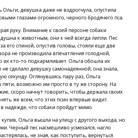
 Ольги, девушка даже не вздрогнула, опустила
овыми глазами огромного, черного бродячего пса.
рая руку. Внимание к своей персоне собаки
душна к животным, они к ней всегда липли. Пес
 за его спиной, опустив головы, стояли еще две
свора не производила впечатления голодной,
 их кто-то подкармливает. Ольга обошла их
не сделало девушку самонадеянной, она знала,
ую секунду. Оглянувшись пару раз, Ольга
в пяти, возможно им просто в ту же сторону. На
жие, скоро начнут говорить, чтобы держала своих
снять же всем, что этих псин впервые видит.
в надежде, что собаки пройдут мимо.
купив, Ольга вышла на улицу с другого выхода, но
ями. Черный пес насмешливо усмехался, нагло
стерялась, не зная, как поступить, вернуться