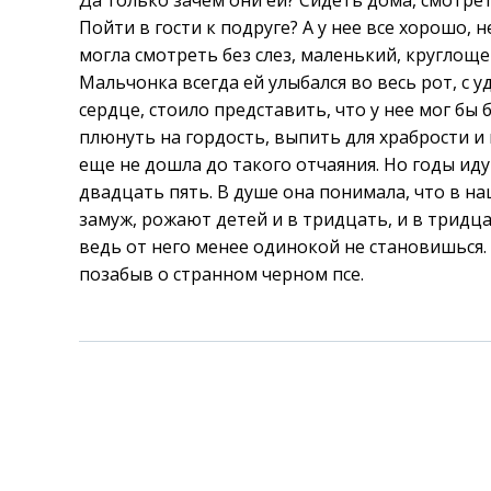
Да только зачем они ей? Сидеть дома, смотрет
Пойти в гости к подруге? А у нее все хорошо, 
могла смотреть без слез, маленький, круглоще
Мальчонка всегда ей улыбался во весь рот, с 
сердце, стоило представить, что у нее мог бы
плюнуть на гордость, выпить для храбрости и
еще не дошла до такого отчаяния. Но годы иду
двадцать пять. В душе она понимала, что в н
замуж, рожают детей и в тридцать, и в тридца
ведь от него менее одинокой не становишься.
позабыв о странном черном псе.