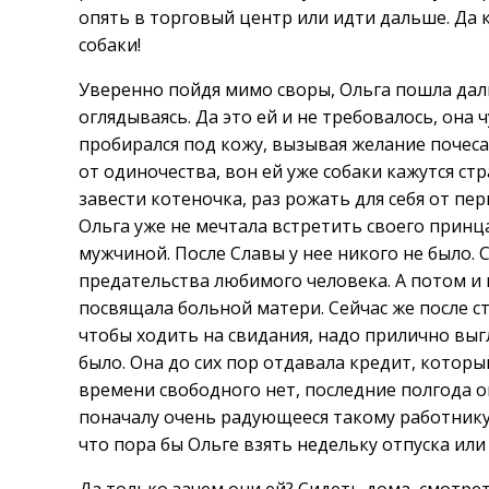
опять в торговый центр или идти дальше. Да к
собаки!
Уверенно пойдя мимо своры, Ольга пошла даль
оглядываясь. Да это ей и не требовалось, она 
пробирался под кожу, вызывая желание почесат
от одиночества, вон ей уже собаки кажутся ст
завести котеночка, раз рожать для себя от пе
Ольга уже не мечтала встретить своего принц
мужчиной. После Славы у нее никого не было. 
предательства любимого человека. А потом и 
посвящала больной матери. Сейчас же после с
чтобы ходить на свидания, надо прилично выг
было. Она до сих пор отдавала кредит, которы
времени свободного нет, последние полгода о
поначалу очень радующееся такому работнику,
что пора бы Ольге взять недельку отпуска или