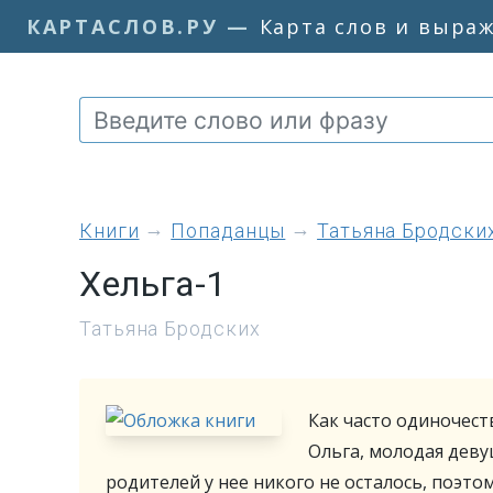
КАРТАСЛОВ.РУ
—
Карта слов и выра
книги
Попаданцы
Татьяна Бродски
Хельга-1
Татьяна Бродских
Как часто одиночест
Ольга, молодая деву
родителей у нее никого не осталось, поэтом