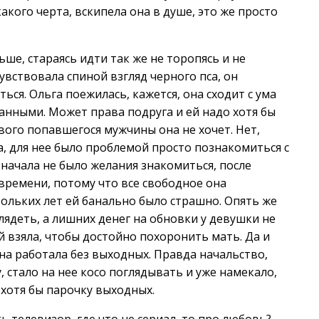
акого черта, вскипела она в душе, это же просто
ше, стараясь идти так же не торопясь и не
чувствовала спиной взгляд черного пса, он
ься. Ольга поежилась, кажется, она сходит с ума
ранными. Может права подруга и ей надо хотя бы
рвого попавшегося мужчины она не хочет. Нет,
а, для нее было проблемой просто познакомиться с
Сначала не было желания знакомиться, после
времени, потому что все свободное она
тольких лет ей банально было страшно. Опять же
лядеть, а лишних денег на обновки у девушки не
й взяла, чтобы достойно похоронить мать. Да и
на работала без выходных. Правда начальство,
 стало на нее косо поглядывать и уже намекало,
 хотя бы парочку выходных.