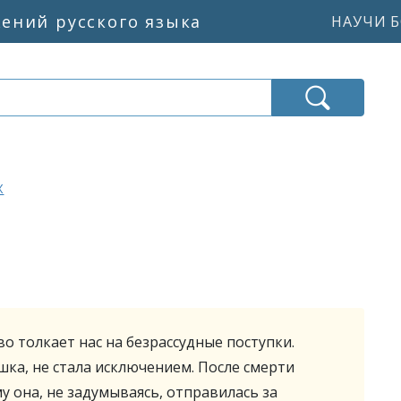
жений русского языка
НАУЧИ Б
х
во толкает нас на безрассудные поступки.
шка, не стала исключением. После смерти
у она, не задумываясь, отправилась за