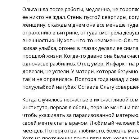
Ольга шла после работы, медленно, не торопя
ее никто не ждал. Стены пустой квартиры, ког
женщину, с каждым днем она все меньше туда 
отражению в витрине, оттуда смотрела девуш
внешностью. Ну хоть что-то неизменно. Ольга
живая улыбка, огонек в глазах делали ее симп
прошлой жизни. Когда-то давно она была счаст
одночасье разбились. Отец умер. Инфаркт на 
довезли, не успели. У матери, которая безумно
так и не оправилась. Полтора года назад и она
полуулыбкой на губах. Оставив Ольгу совершен
Когда случилось несчастье в их счастливой се
института, первая любовь, первые мечты и пла
чтобы ухаживать за парализованной матерью.
своей мечте стать врачом. Любимый человек б
месяцев. Потеря отца, любимого, болезнь мат
Хотя на протяжении почти пяти лет, когда мам