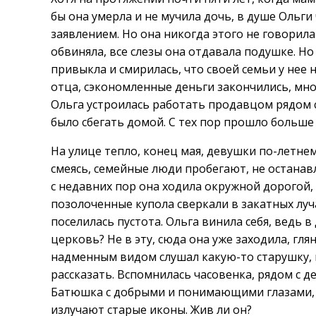
бы она умерла и не мучила дочь, в душе Ольги
заявлением. Но она никогда этого не говорила
обвиняла, все слезы она отдавала подушке. Но
привыкла и смирилась, что своей семьи у нее 
отца, сэкономленные деньги закончились, мно
Ольга устроилась работать продавцом рядом 
было сбегать домой. С тех пор прошло больше 
На улице тепло, конец мая, девушки по-летне
смеясь, семейные люди пробегают, не останав
с недавних пор она ходила окружной дорогой,
позолоченные купола сверкали в закатных луч
поселилась пустота. Ольга винила себя, ведь в
церковь? Не в эту, сюда она уже заходила, гл
надменным видом слушал какую-то старушку, и
рассказать. Вспомнилась часовенка, рядом с де
Батюшка с добрыми и понимающими глазами, те
излучают старые иконы. Жив ли он?