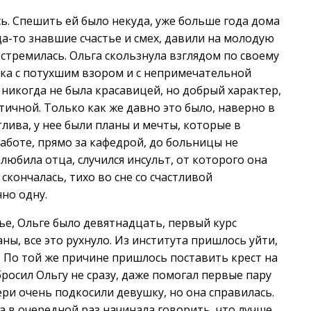
сь. Спешить ей было некуда, уже больше года дома
да-то знавшие счастье и смех, давили на молодую
стремилась. Ольга скользнула взглядом по своему
ка с потухшим взором и с непримечательной
 никогда не была красавицей, но добрый характер,
атичной. Только как же давно это было, наверно в
лива, у нее были планы и мечты, которые в
работе, прямо за кафедрой, до больницы не
 любила отца, случился инсульт, от которого она
 скончалась, тихо во сне со счастливой
но одну.
мье, Ольге было девятнадцать, первый курс
ны, все это рухнуло. Из института пришлось уйти,
 По той же причине пришлось поставить крест на
росил Ольгу не сразу, даже помогал первые пару
ери очень подкосили девушку, но она справилась.
а в очередной раз начинала говорить, что лучше