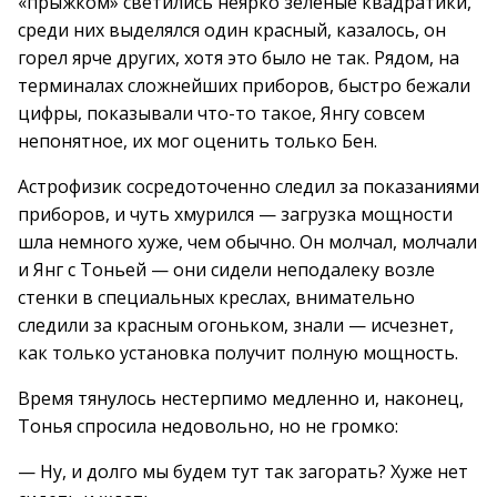
«прыжком» светились неярко зеленые квадратики,
среди них выделялся один красный, казалось, он
горел ярче других, хотя это было не так. Рядом, на
терминалах сложнейших приборов, быстро бежали
цифры, показывали что-то такое, Янгу совсем
непонятное, их мог оценить только Бен.
Астрофизик сосредоточенно следил за показаниями
приборов, и чуть хмурился — загрузка мощности
шла немного хуже, чем обычно. Он молчал, молчали
и Янг с Тоньей — они сидели неподалеку возле
стенки в специальных креслах, внимательно
следили за красным огоньком, знали — исчезнет,
как только установка получит полную мощность.
Время тянулось нестерпимо медленно и, наконец,
Тонья спросила недовольно, но не громко:
— Ну, и долго мы будем тут так загорать? Хуже нет