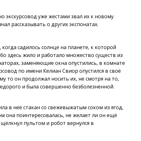
о экскурсовод уже жестами звал их к новому
ачал рассказывать о других экспонатах.
, когда садилось солнце на планете, к которой
ибо здесь жило и работало множество существ из
наторах, заменяющие окна опустились, в комнате
рсовод по имени Келиан Свиор опустился в своё
му то он продолжал носить их, не смотря на то,
недорого и была совершенно безболезненной.
ила в неё стакан со свежевыжатым соком из ягод,
м она поинтересовалась, не желает ли он ещё
 щёлкнул пультом и робот вернулся в