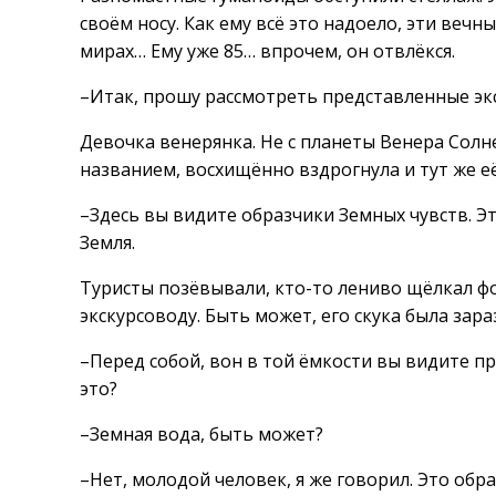
своём носу. Как ему всё это надоело, эти веч
мирах… Ему уже 85… впрочем, он отвлёкся.
–Итак, прошу рассмотреть представленные эк
Девочка венерянка. Не с планеты Венера Солн
названием, восхищённо вздрогнула и тут же е
–Здесь вы видите образчики Земных чувств. Э
Земля.
Туристы позёвывали, кто-то лениво щёлкал ф
экскурсоводу. Быть может, его скука была зар
–Перед собой, вон в той ёмкости вы видите п
это?
–Земная вода, быть может?
–Нет, молодой человек, я же говорил. Это обра