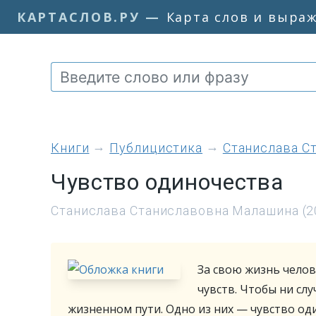
КАРТАСЛОВ.РУ
—
Карта слов и выра
книги
Публицистика
Станислава С
Чувство одиночества
Станислава Станиславовна Малашина (2
За свою жизнь чело
чувств. Чтобы ни слу
жизненном пути. Одно из них — чувство од