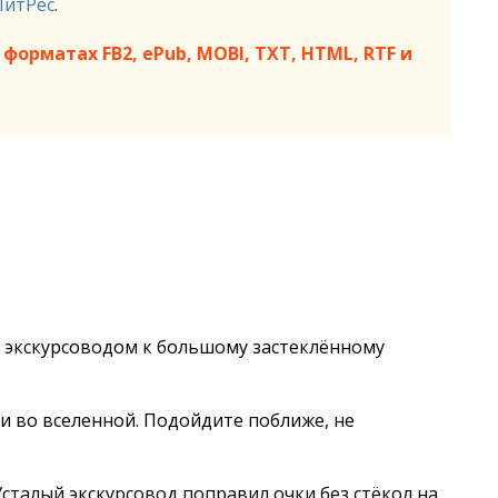
ЛитРес
.
форматах FB2, ePub, MOBI, TXT, HTML, RTF и
а экскурсоводом к большому застеклённому
и во вселенной. Подойдите поближе, не
сталый экскурсовод поправил очки без стёкол на