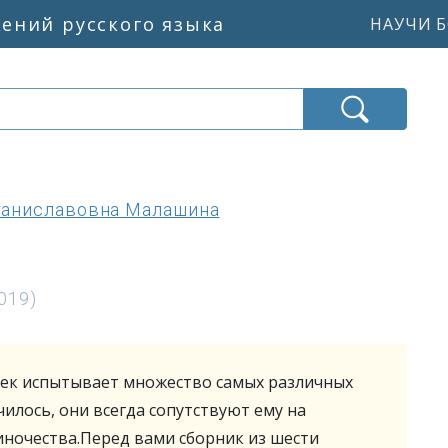
жений русского языка
НАУЧИ Б
таниславовна Малашина
019)
век испытывает множество самых различных
чилось, они всегда сопутствуют ему на
иночества.Перед вами сборник из шести