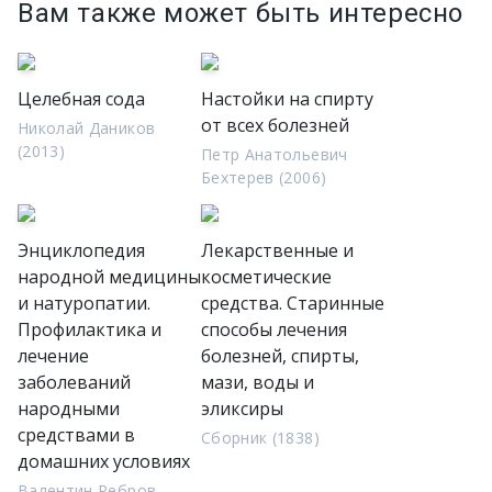
Вам также может быть интересно
Целебная сода
Настойки на спирту
от всех болезней
Николай Даников
(2013)
Петр Анатольевич
Бехтерев (2006)
Энциклопедия
Лекарственные и
народной медицины
косметические
и натуропатии.
средства. Старинные
Профилактика и
способы лечения
лечение
болезней, спирты,
заболеваний
мази, воды и
народными
эликсиры
средствами в
Сборник (1838)
домашних условиях
Валентин Ребров