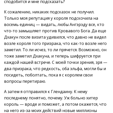
сподобится и мне подсказать?
К сожалению, никаких подсказок не получил.
Только моя репутация у короля подскочила на
восемь единиц — видать, любы Ангэрэду все, кто
что-то замышляет против Кровавого Бога. Да еще
Дхакун после визита удивился, что давно не видел
возле короля того призрака, что как-то возле него
заметил. То ли исчез, то ли прячется. Возможно, он
тоже заметил Дхакуна, и теперь шифруется при
каждой нашей встрече. С моей точки зрения, зря —
два призрака, что редкость, оба эльфа, могли бы и
посидеть, поболтать, пока я с королем свои
вопросы перетираю.
А затем я отправился к Глендаину. К нему
последнему понятно, почему. Уж больно хитер
король — вроде и поможет, а потом окажется, что
на него из-за моих действий новые миллионы