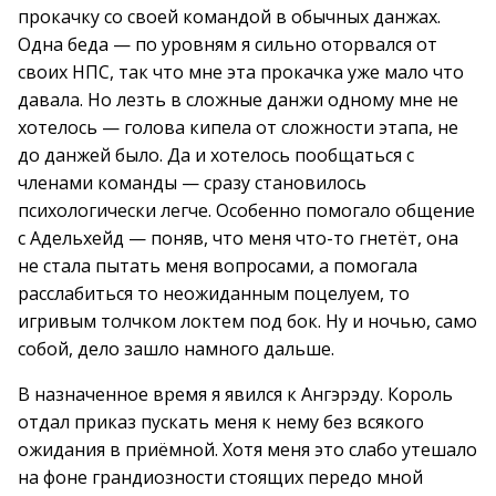
прокачку со своей командой в обычных данжах.
Одна беда — по уровням я сильно оторвался от
своих НПС, так что мне эта прокачка уже мало что
давала. Но лезть в сложные данжи одному мне не
хотелось — голова кипела от сложности этапа, не
до данжей было. Да и хотелось пообщаться с
членами команды — сразу становилось
психологически легче. Особенно помогало общение
с Адельхейд — поняв, что меня что-то гнетёт, она
не стала пытать меня вопросами, а помогала
расслабиться то неожиданным поцелуем, то
игривым толчком локтем под бок. Ну и ночью, само
собой, дело зашло намного дальше.
В назначенное время я явился к Ангэрэду. Король
отдал приказ пускать меня к нему без всякого
ожидания в приёмной. Хотя меня это слабо утешало
на фоне грандиозности стоящих передо мной