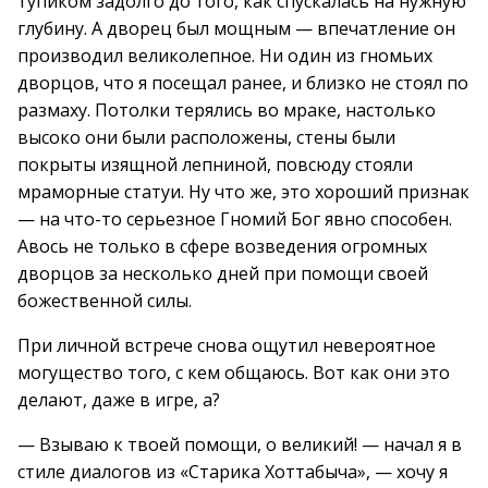
тупиком задолго до того, как спускалась на нужную
глубину. А дворец был мощным — впечатление он
производил великолепное. Ни один из гномьих
дворцов, что я посещал ранее, и близко не стоял по
размаху. Потолки терялись во мраке, настолько
высоко они были расположены, стены были
покрыты изящной лепниной, повсюду стояли
мраморные статуи. Ну что же, это хороший признак
— на что-то серьезное Гномий Бог явно способен.
Авось не только в сфере возведения огромных
дворцов за несколько дней при помощи своей
божественной силы.
При личной встрече снова ощутил невероятное
могущество того, с кем общаюсь. Вот как они это
делают, даже в игре, а?
— Взываю к твоей помощи, о великий! — начал я в
стиле диалогов из «Старика Хоттабыча», — хочу я