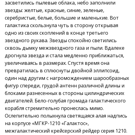
засветились пылевые облака, небо заполнили
звезды: желтые, красные, синие, зеленые,
серебриcтые, белые, большие и маленькие. Вот
галактика скользнула чуть в сторону открывая
одно из своих скоплений в конце третьего
звездного рукава. Звезды спокойно светились
сквозь дымку межзвездного газа и пыли. Вдалеке
дрогнула звезда и стала медленно приближаться,
увеличиваясь в размерах. Спустя время она
превратилась в сплюснуты двойной эллипсоид,
один над другим с нагромождением шарообразных
фигур спереди, грудой антенн различной длины и
блоками разнесенных в стороны цилиндрических
двигателей. Бело-голубая громада галактического
корабля стремительно пронеслась мимо.
Ослепительно полыхнула светящаяся алая надпись
на корпусе «МГКР-1210 «Галактос»,
межгалактический крейсерский рейдер серия 1210.