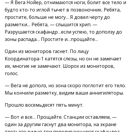
— Я Вега Нойер, отнимаются ноги, болит все тело и
будто кто-то иглой тычет в позвоночник. Ребята,
простите, больше не могу… Я довел черту до
разметки… Ребята, — слышится хрип. —
Разрушается скафандр…если успею, то доползу до
зоны распада… Простите и…прощайте…
Один из мониторов гаснет. По лицу
Координатора-1 катятся слезы, но он не замечает
их, многие не замечают. Шорох из мониторов,
голос.
— Вега не дополз, но зона скоро поглотит его тело.
Мы кончили разметку, видим ваши аннигиляторы.
Прошло восемьдесят пять минут.
— Вот и все… Прощайте. Станции оставляем, —
один за другим гаснут два монитора, на экране
третьего видно три переливающихся скафандра.