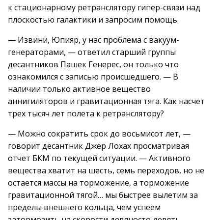
к стационарному ретранслятору гипер-связи над
плоскостью галактики и запросим помощь.
— Извини, Юпияр, у нас проблема с вакуум-
генераторами, — ответил старший группы
десантников Пашек Генерес, он только что
ознакомился с записью происшедшего. — В
наличии только активное вещество
аннигиляторов и гравитационная тяга. Как насчет
трех тысяч лет полета к ретранслятору?
— Можно сократить срок до восьмисот лет, —
говорит десантник Джер Лохах просматривая
отчет БКМ по текущей ситуации. — Активного
вещества хватит на шесть, семь переходов, но не
остается массы на торможение, а торможение
гравитационной тягой… мы быстрее вылетим за
пределы внешнего кольца, чем успеем
затормозить на скорости девяносто девять