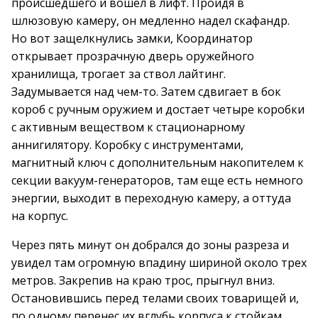
происшедшего и вошел в лифт. Пройдя в
шлюзовую камеру, он медленно надел скафандр.
Но вот защелкнулись замки, Координатор
открывает прозрачную дверь оружейного
хранилища, трогает за ствол лайтинг.
Задумывается над чем-то. Затем сдвигает в бок
короб с ручным оружием и достает четыре коробки
с активным веществом к стационарному
аннигилятору. Коробку с инструментами,
магнитный ключ с дополнительным накопителем к
секции вакуум-генераторов, там еще есть немного
энергии, выходит в переходную камеру, а оттуда
на корпус.
Через пять минут он добрался до зоны разреза и
увидел там огромную впадину шириной около трех
метров. Закрепив на краю трос, прыгнул вниз.
Остановившись перед телами своих товарищей и,
по одному перенес их вглубь корпуса к стойкам