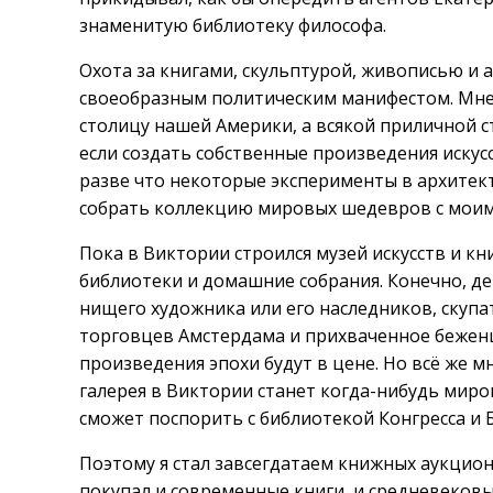
знаменитую библиотеку философа.
Охота за книгами, скульптурой, живописью и
своеобразным политическим манифестом. Мне
столицу нашей Америки, а всякой приличной с
если создать собственные произведения искус
разве что некоторые эксперименты в архитект
собрать коллекцию мировых шедевров с моими
Пока в Виктории строился музей искусств и кн
библиотеки и домашние собрания. Конечно, д
нищего художника или его наследников, ску
торговцев Амстердама и прихваченное беженц
произведения эпохи будут в цене. Но всё же м
галерея в Виктории станет когда-нибудь мир
сможет поспорить с библиотекой Конгресса и 
Поэтому я стал завсегдатаем книжных аукцион
покупал и современные книги, и средневековы