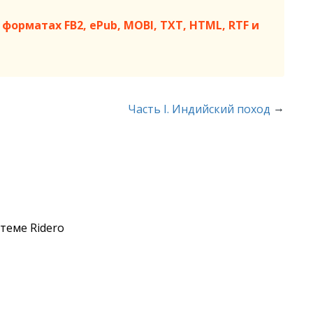
форматах FB2, ePub, MOBI, TXT, HTML, RTF и
→
Часть I. Индийский поход
теме Ridero