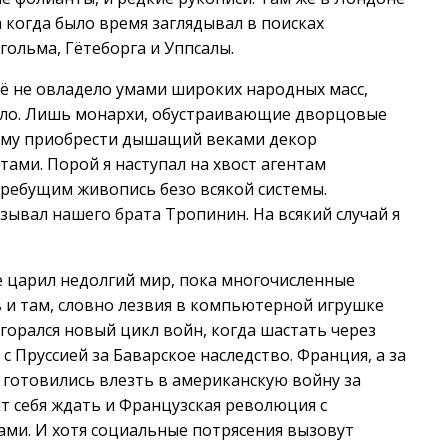
а когда было время заглядывал в поисках
ольма, Гётеборга и Уппсалы.
ё не овладело умами широких народных масс,
ало. Лишь монархи, обустраивающие дворцовые
рому приобрести дышащий веками декор
тами. Порой я наступал на хвост агентам
гребущим живопись безо всякой системы.
зывал нашего брата Тропинин. На всякий случай я
е царил недолгий мир, пока многочисленные
ь и там, словно лезвия в компьютерной игрушке
горался новый цикл войн, когда шастать через
с Пруссией за Баварское наследство. Франция, а за
 готовились влезть в американскую войну за
вит себя ждать и Французская революция с
ми. И хотя социальные потрясения вызовут