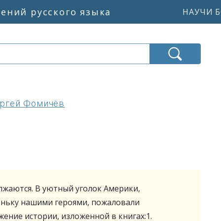
жений русского языка
НАУЧИ Б
ргей Фомичёв
жаются. В уютный уголок Америки,
ньку нашими героями, пожаловали
ение истории, изложенной в книгах:1.