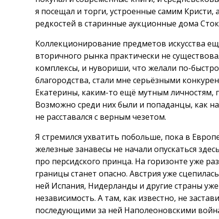
я посещал и торги, устроенные самим Кристи, 
редкостей в старинные аукционные дома Стокг
Коллекционирование предметов искусства ещ
вторичного рынка практически не существов
комплексы, и нувориши, что желали по-быст
благородства, стали мне серьёзными конкурен
Екатерины, каким-то ещё мутным личностям, 
Возможно среди них были и попаданцы, как на
не расставался с верным чезетом.
Я стремился ухватить побольше, пока в Европ
железные занавесы не начали опускаться здес
про персидского принца. На горизонте уже раз
границы станет опасно. Австрия уже сцепилась 
ней Испания, Нидерланды и другие страны уже
независимость. А там, как известно, не заста
последующими за ней Наполеоновскими война