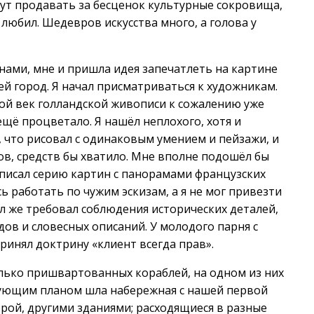
ут продавать за бесценок культурные сокровища,
 любил. Шедевров искусства много, а голова у
тнами, мне и пришла идея запечатлеть на картине
ей город. Я начал присматриваться к художникам.
той век голландской живописи к сожалению уже
ещё процветало. Я нашёл неплохого, хотя и
 что рисовал с одинаковым умением и пейзажи, и
ов, средств бы хватило. Мне вполне подошёл бы
аписал серию картин с панорамами французских
ь работать по чужим эскизам, а я не мог привезти
ел же требовал соблюдения исторических деталей,
дов и словесных описаний. У молодого парня с
ринял доктрину «клиент всегда прав».
олько пришвартованных кораблей, на одном из них
дующим планом шла набережная с нашей первой
рой, другими зданиями; расходящиеся в разные