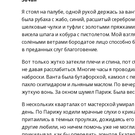
Я стоял на палубе, одной рукой держась за ва
была рубаха с жабо, синий, расшитый серебром
шелковые чулки и туфли с золотыми пряжками.
висела шпага и кобура с пистолетом. Мой взгл
солёными ветрами бородатое лицо способно бы
в преданных слуг благоговение.
Вот только жутко затекли плечи и спина, пот 
не давая расслабиться. Многие часы я проводи
наброски. Ванта была бутафорской, камзол с п
пахло скипидаром и льняным маслом. По вече
жуткую вонь. За окном шумел Париж. Была весн
В нескольких кварталах от мастерской умирал 
день. По Парижу ходили мрачные слухи о крика
притаились в тёмных проулках, дожидаясь его
другие любили, но ничем помочь уже не могли.
прикидывал, как бы опередить агентов Екате