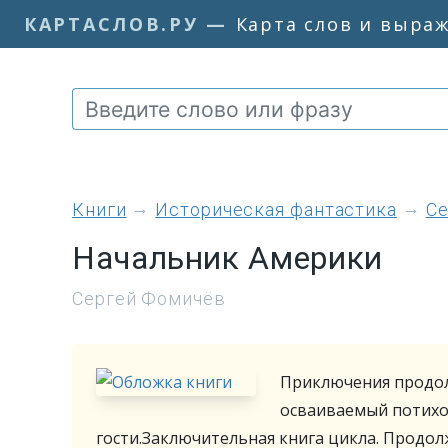
КАРТАСЛОВ.РУ
—
Карта слов и выра
книги
Историческая фантастика
Се
Начальник Америки
Сергей Фомичёв
Приключения продол
осваиваемый потихо
гости.Заключительная книга цикла. Продолж