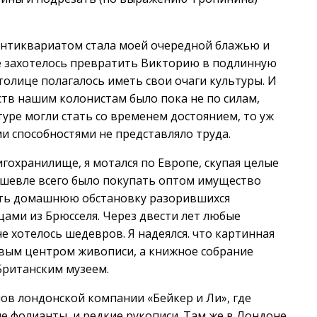
 антиквариатом стала моей очередной блажью и
 захотелось превратить Викторию в подлинную
толице полагалось иметь свои очаги культуры. И
ств нашим колонистам было пока не по силам,
уре могли стать со временем достоянием, то уж
 способностями не представляло труда.
игохранилище, я мотался по Европе, скупая целые
ешевле всего было покупать оптом имущество
пать домашнюю обстановку разорившихся
ами из Брюсселя. Через двести лет любые
не хотелось шедевров. Я надеялся. что картинная
овым центром живописи, а книжное собрание
Британским музеем.
ов лондонской компании «Бейкер и Ли», где
е фолианты, и редкие рукописи. Там же в Лондоне