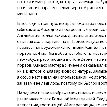
потоки иммигрантов, которые вынуждены буд
но и риски возрастут неимоверно. А риски я не
меня одна.
В неё, единственную, во время охоты за поло
себя самого. А заодно и построенный моей вол
Английским, голландским, фламандским. Золо
отыграл свою партию, но в Париже искусство 
неизвестного художника по имени Жан-Батист,
портреты. Я мог бы выбрать любого из мастер
кто-нибудь работающий в стиле Верне, что н
портов. Однако мастера с именем отказывалис
их в Викторию для зарисовок с натуры. Замыс
я особо настаивал на использовании моих этю
заказами не ладилось, поэтому он быстро восп
На заднем плане изображалась гавань и неск
развивался флаг с Большой Медведицей. Сле
крепостью, гостиницей «Императрица», конто