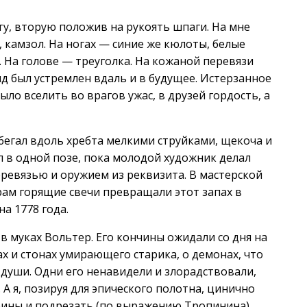
нту, вторую положив на рукоять шпаги. На мне
, камзол. На ногах — синие же кюлоты, белые
 На голове — треуголка. На кожаной перевязи
яд был устремлен вдаль и в будущее. Истерзанное
ло вселить во врагов ужас, в друзей гордость, а
сбегал вдоль хребта мелкими струйками, щекоча и
л в одной позе, пока молодой художник делал
еревязью и оружием из реквизита. В мастерской
рам горящие свечи превращали этот запах в
а 1778 года.
в муках Вольтер. Его кончины ожидали со дня на
х и стонах умирающего старика, о демонах, что
 души. Одни его ненавидели и злорадствовали,
 А я, позируя для эпического полотна, цинично
рины и подрезать (по выражению Тропинина)