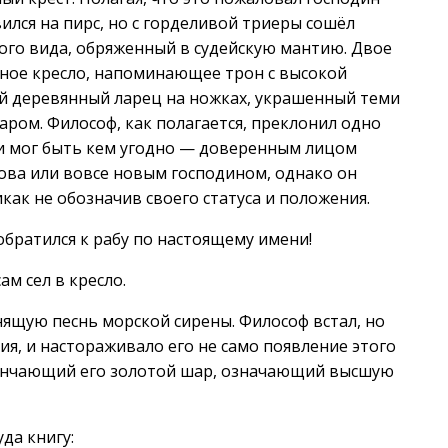
ился на пирс, но с горделивой триеры сошёл
ого вида, обряженный в судейскую мантию. Двое
нное кресло, напоминающее трон с высокой
й деревянный ларец на ножках, украшенный теми
ром. Философ, как полагается, преклонил одно
ии мог быть кем угодно — доверенным лицом
ова или вовсе новым господином, однако он
как не обозначив своего статуса и положения.
обратился к рабу по настоящему имени!
ам сел в кресло.
ящую песнь морской сирены. Философ встал, но
ия, и настораживало его не само появление этого
 венчающий его золотой шар, означающий высшую
да книгу: