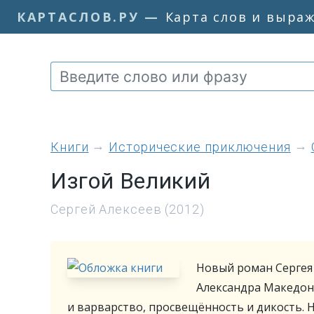
КАРТАСЛОВ.РУ
—
Карта слов и выра
книги
Исторические приключения
Изгой Великий
Сергей Алексеев (2012)
Новый роман Сергея 
Александра Македон
и варварство, просвещённость и дикость. 