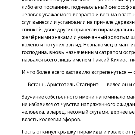
либо его посланник, подневольный философ яв
человек уважаемого возраста и весьма властн
слуг вынесли и установили на причале деревя
спинкой, двое других принесли пирамидальны
же чёрными знаками и увенчанный золотым ша
колено и потупил взгляд. Незнакомец в мант
господина, вновь назначенным сатрапом остр
назвался всего лишь именем Таисий Килиос, ни
И что более всего заставило встрепенуться — 
— Встань, Аристотель Стагирит! — велел он и с
Звучание собственного имени напоминало ман
не избавился от чувства напряженного ожидан
человека, а ларец, несомый слугами, вернее
власть коллегии эфоров.
Гость откинул крышку пирамиды и извлёк отту