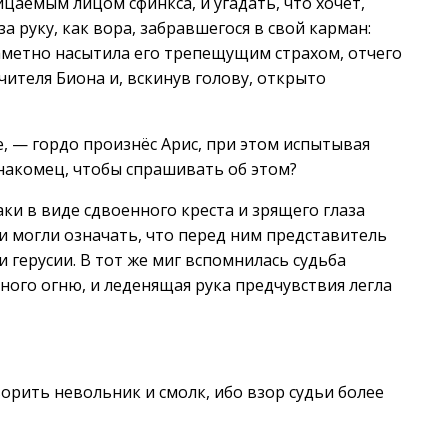
ицаемым лицом сфинкса, и угадать, что хочет,
а руку, как вора, забравшегося в свой карман:
метно насытила его трепещущим страхом, отчего
чителя Биона и, вскинув голову, открыто
, — гордо произнёс Арис, при этом испытывая
знакомец, чтобы спрашивать об этом?
аки в виде сдвоенного креста и зрящего глаза
и могли означать, что перед ним представитель
 герусии. В тот же миг вспомнилась судьба
ного огню, и леденящая рука предчувствия легла
рить невольник и смолк, ибо взор судьи более