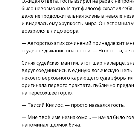
Ожидая ответа, гость взирал на раба с непрон
было невозможно. И тут философ схватил себя з
даже непродолжительная жизнь в неволе неза
и виделась ему хрупкость мира. Он вспомнил у
воззрился в лицо эфора.
— Авторство этих сочинений принадлежит мне
студёное дыхание опасности. — Но кто ты, не
Синяя судейская мантия, этот шар на ларце, зн
вдруг соединились в единую логическую цепь 
некоего верховного карающего суда эфоры или
оригинала первого трактата, публично предан
на пересохшее горло.
— Таисий Килиос, — просто назвался гость.
— Мне твоё имя незнакомо… — начал было гово
напоминал щелчок бича.