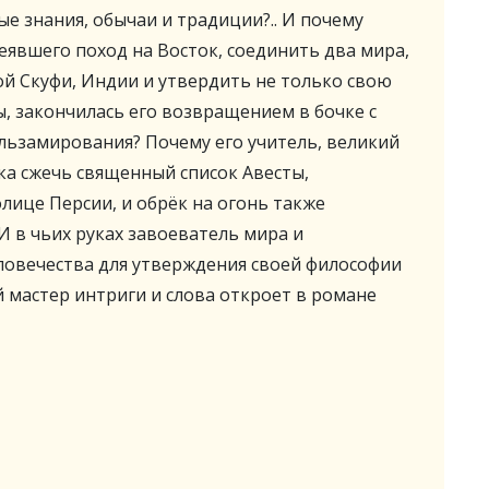
е знания, обычаи и традиции?.. И почему
еявшего поход на Восток, соединить два мира,
й Скуфи, Индии и утвердить не только свою
ы, закончилась его возвращением в бочке с
льзамирования? Почему его учитель, великий
ка сжечь священный список Авесты,
лице Персии, и обрёк на огонь также
И в чьих руках завоеватель мира и
овечества для утверждения своей философии
 мастер интриги и слова откроет в романе