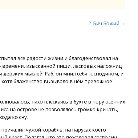
→
2. Бич Божий
спытал все радости жизни и благоденствовал на
 — времени, изысканной пищи, ласковых наложниц
 дерзких мыслей. Раб, он мнил себя господином, и
о, хотя блаженство вызывало в нём тревожное
олновалось, тихо плескаясь в бухте в пору осенних
иса на острове не позволялось громко кричать,
ода ко сну.
 причалил чужой корабль, на парусах коего
й крест. Полагая, что это пожаловал господин