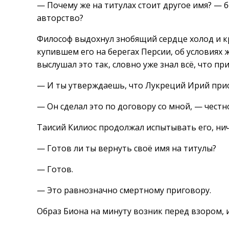
— Почему же на титулах стоит другое имя? — 
авторство?
Философ выдохнул знобящий сердце холод и к
купившем его на берегах Персии, об условиях
выслушал это так, словно уже знал всё, что пр
— И ты утверждаешь, что Лукреций Ирий прис
— Он сделал это по договору со мной, — честн
Таисий Килиос продолжал испытывать его, нич
— Готов ли ты вернуть своё имя на титулы?
— Готов.
— Это равнозначно смертному приговору.
Образ Биона на минуту возник перед взором, 