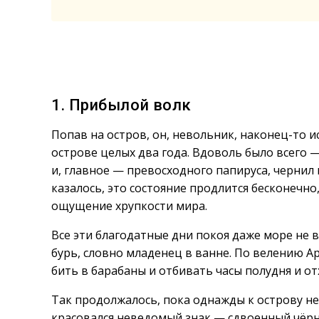
1. Прибылой волк
Попав на остров, он, невольник, наконец-то и
острове целых два года. Вдоволь было всего
и, главное — превосходного папируса, чернил и
казалось, это состояние продлится бесконечн
ощущение хрупкости мира.
Все эти благодатные дни покоя даже море не в
бурь, словно младенец в ванне. По велению Ар
бить в барабаны и отбивать часы полудня и отх
Так продолжалось, пока однажды к острову не
красовался неведомый знак — сдвоенный чёрны