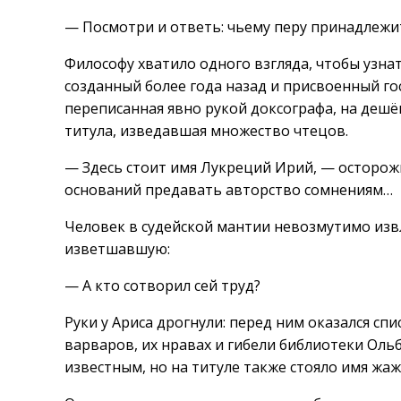
— Посмотри и ответь: чьему перу принадлежи
Философу хватило одного взгляда, чтобы узна
созданный более года назад и присвоенный го
переписанная явно рукой доксографа, на дешё
титула, изведавшая множество чтецов.
— Здесь стоит имя Лукреций Ирий, — осторож
оснований предавать авторство сомнениям…
Человек в судейской мантии невозмутимо извл
изветшавшую:
— А кто сотворил сей труд?
Руки у Ариса дрогнули: перед ним оказался сп
варваров, их нравах и гибели библиотеки Ольб
известным, но на титуле также стояло имя жа