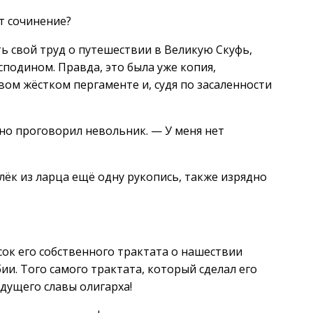
т сочинение?
ть свой труд о путешествии в Великую Скуфь,
сподином. Правда, это была уже копия,
вом жёстком пергаменте и, судя по засаленности
но проговорил невольник. — У меня нет
ёк из ларца ещё одну рукопись, также изрядно
исок его собственного трактата о нашествии
ии. Того самого трактата, который сделал его
ждущего славы олигарха!