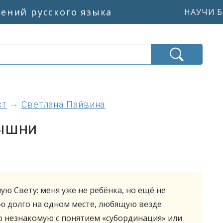
жений русского языка
НАУЧИ Б
ст
Светлана Пайвина
рышни
ую Свету: меня уже не ребёнка, но ещё не
ю долго на одном месте, любящую везде
о незнакомую с понятием «субординация» или