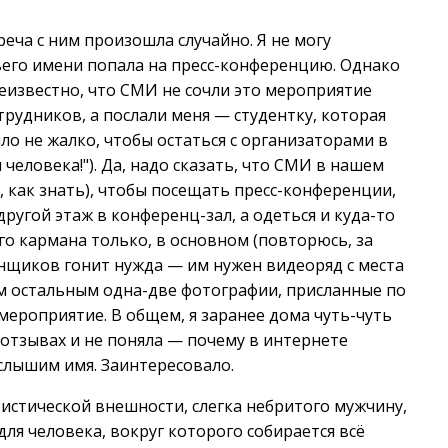
реча с ним произошла случайно. Я не могу
ьего имени попала на пресс-конференцию. Однако
еизвестно, что СМИ не сочли это мероприятие
трудников, а послали меня — студентку, которая
ло не жалко, чтобы остаться с организаторами в
еловека!"). Да, надо сказать, что СМИ в нашем
 как знать), чтобы посещать пресс-конференции,
другой этаж в конференц-зал, а одеться и куда-то
го кармана только, в основном (повторюсь, за
онщиков гонит нужда — им нужен видеоряд с места
сем остальным одна-две фотографии, присланные по
мероприятие. В общем, я заранее дома чуть-чуть
 отзывах и не поняла — почему в интернете
 слышим имя. Заинтересовало.
истической внешности, слегка небритого мужчину,
ля человека, вокруг которого собирается всё