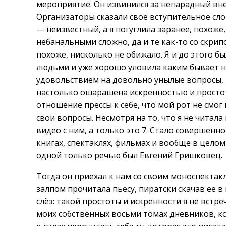
мероприятие. Он извинился за непарадный вне
Организаторы сказали своё вступительное сло
— неизвестный, а я погуглила заранее, похоже
небанальными сложно, да и те как-то со скри
похоже, нисколько не обижало. Я и до этого 
людьми и уже хорошо уловила каким бывает не
удовольствием на довольно унылые вопросы, 
настолько ошарашена искренностью и простот
отношение прессы к себе, что мой рот не смог
свои вопросы. Несмотря на то, что я не читала
видео с ним, а только это 7. Стало совершенно 
книгах, спектаклях, фильмах и вообще в цел
одной только речью был Евгений Гришковец.
Тогда он приехал к нам со своим моноспектак
залпом прочитала пьесу, пиратски скачав её в
слёз: такой простоты и искренности я не встре
моих собственных восьми томах дневников, кот