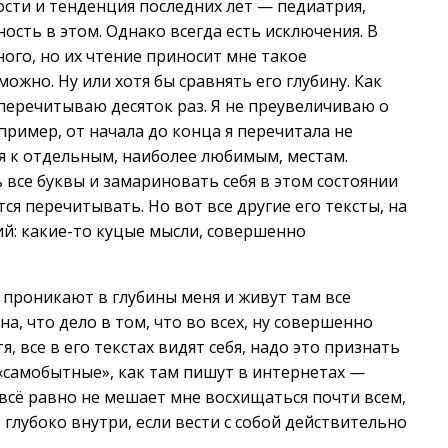
ости и тенденция последних лет — педиатрия,
ность в этом. Однако всегда есть исключения. В
ного, но их чтение приносит мне такое
жно. Ну или хотя бы сравнять его глубину. Как
 перечитываю десяток раз. Я не преувеличиваю о
ример, от начала до конца я перечитала не
ия к отдельным, наиболее любимым, местам.
ь все буквы и замариновать себя в этом состоянии
ся перечитывать. Но вот все другие его тексты, на
ий: какие-то куцые мысли, совершенно
о проникают в глубины меня и живут там все
а, что дело в том, что во всех, ну совершенно
тя, все в его текстах видят себя, надо это признать
и «самобытные», как там пишут в интернетах —
 всё равно не мешает мне восхищаться почти всем,
 глубоко внутри, если вести с собой действительно