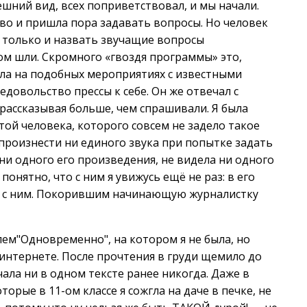
шний вид, всех поприветствовал, и мы начали.
во и пришла пора задавать вопросы. Но человек
, только и назвать звучащие вопросы
пом шли. Скромного «гвоздя программы» это,
была на подобных мероприятиях с известными
довольство прессы к себе. Он же отвечал с
рассказывая больше, чем спрашивали. Я была
ой человека, которого совсем не задело такое
 произнести ни единого звука при попытке задать
 ни одного его произведения, не видела ни одного
понятно, что с ним я увижусь ещё не раз: в его
ом с ним. Покорившим начинающую журналистку
лем"Одновременно", на котором я не была, но
 интернете. После прочтения в груди щемило до
чала ни в одном тексте ранее никогда. Даже в
орые в 11-ом классе я сожгла на даче в печке, не