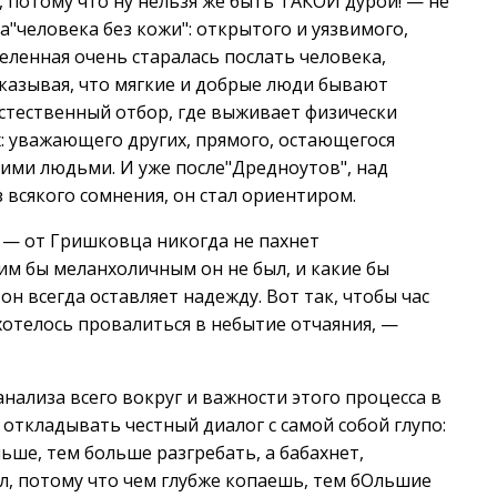
а, потому что ну нельзя же быть ТАКОЙ дурой! — не
ла"человека без кожи": открытого и уязвимого,
еленная очень старалась послать человека,
оказывая, что мягкие и добрые люди бывают
стественный отбор, где выживает физически
: уважающего других, прямого, остающегося
гими людьми. И уже после"Дредноутов", над
 всякого сомнения, он стал ориентиром.
 — от Гришковца никогда не пахнет
им бы меланхоличным он не был, и какие бы
он всегда оставляет надежду. Вот так, чтобы час
 хотелось провалиться в небытие отчаяния, —
нализа всего вокруг и важности этого процесса в
 откладывать честный диалог с самой собой глупо:
льше, тем больше разгребать, а бабахнет,
ил, потому что чем глубже копаешь, тем бОльшие