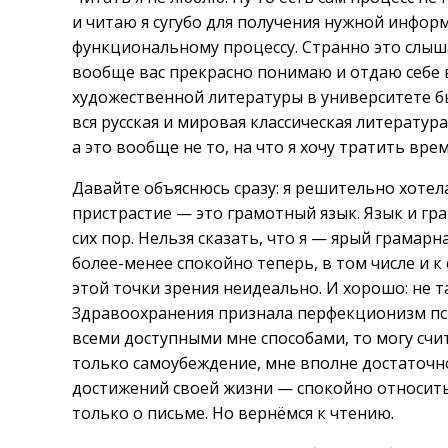
и читаю я сугубо для получения нужной информ
функциональному процессу. Странно это слыш
вообще вас прекрасно понимаю и отдаю себе в
художественной литературы в университете б
вся русская и мировая классическая литератур
а это вообще не то, на что я хочу тратить вре
Давайте объяснюсь сразу: я решительно хотел
пристрастие — это грамотный язык. Язык и гра
сих пор. Нельзя сказать, что я — ярый грамарн
более-менее спокойно теперь, в том числе и к 
этой точки зрения неидеально. И хорошо: не 
Здравоохранения признала перфекционизм пси
всеми доступными мне способами, то могу счит
только самоубеждение, мне вполне достаточно
достижений своей жизни — спокойно относитьс
только о письме. Но вернёмся к чтению.