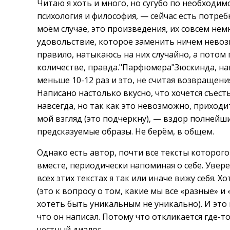
Читаю я хоть и много, но сугубо по необходим
психология и философия, — сейчас есть потреб
моём случае, это произведения, их совсем нем
удовольствие, которое заменить ничем невозмо
правило, натыкаюсь на них случайно, а потом
количестве, правда."Парфюмера"Зюскинда, нап
меньше 10-12 раз и это, не считая возвращен
Написано настолько вкусно, что хочется съест
навсегда, но так как это невозможно, приходит
мой взгляд (это подчеркну), — вздор полнейш
предсказуемые образы. Не берём, в общем.
Однако есть автор, почти все тексты которог
вместе, периодически напоминая о себе. Уверен
всех этих текстах я так или иначе вижу себя. Хо
(это к вопросу о том, какие мы все «разные» 
хотеть быть уникальным не уникально). И это
что он написал. Потому что откликается где-то
честный диалог.