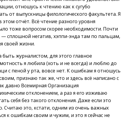
ации, отношусь к чтению как к сугубо
ать от выпускницы филологического факультета. Я
 этом отчёт. Всё чтение разного уровня
ыло тоже вопросом скорее необходимости. Почти
а — сплошной негатив, хэппи-энда там по пальцам,
мя своей жизни.
а быть журналистом, для этого главное
мотность я любила (хоть и не всегда) и люблю до
аци с пеной у рта, вовсе нет. К ошибкам я отношусь
своим, признаю так же, что и здесь всё написано с
так давно Всемирная Организация
хическим отклонением, а раз я его изживаю
ать себя без такого отклонения. Даже если это
. Считаю это, кстати, одним из очень важных
я к ошибкам своим и чужим, и это я сейчас не