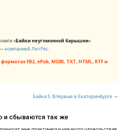
ниги «
Байки неугомонной барышни
»
 —
компанией ЛитРес
.
форматах FB2, ePub, MOBI, TXT, HTML, RTF и
→
Байка 5. Впервые в Екатеринбурге
о и сбываются так же
е приносит мне практически никакого удовольствия