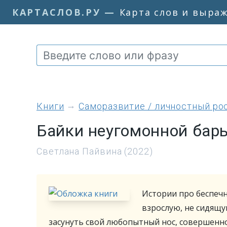
КАРТАСЛОВ.РУ
—
Карта слов и выра
книги
Саморазвитие / личностный ро
Байки неугомонной ба
Светлана Пайвина (2022)
Истории про беспечн
взрослую, не сидящу
засунуть свой любопытный нос, совершенн