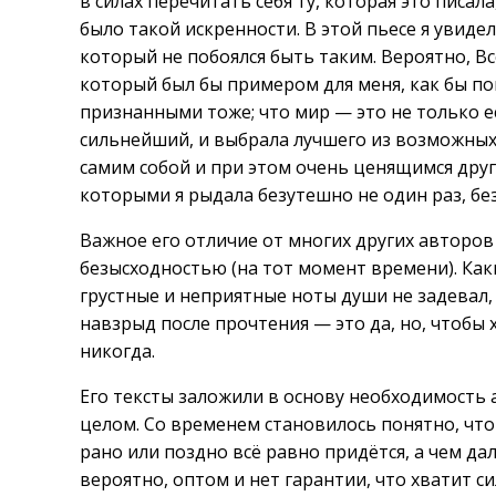
в силах перечитать себя ту, которая это писал
было такой искренности. В этой пьесе я увиде
который не побоялся быть таким. Вероятно, Вс
который был бы примером для меня, как бы п
признанными тоже; что мир — это не только е
сильнейший, и выбрала лучшего из возможных
самим собой и при этом очень ценящимся дру
которыми я рыдала безутешно не один раз, без
Важное его отличие от многих других авторов
безысходностью (на тот момент времени). Как
грустные и неприятные ноты души не задевал, 
навзрыд после прочтения — это да, но, чтобы
никогда.
Его тексты заложили в основу необходимость а
целом. Со временем становилось понятно, что
рано или поздно всё равно придётся, а чем да
вероятно, оптом и нет гарантии, что хватит с