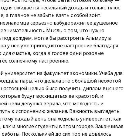
прогноз погоды, чтобы быть готовой ко всему —
егодня ожидается несильный дождь и только плюс
, а главное не забыть взять с собой зонт.
незнакомца серьезно взбудоражил ее душевное
 невнимательность. Мысль о том, что нужно
ь под дождем, могла бы расстроить Альмиру в
утра у нее уже приподнятое настроение благодаря
для счастья, когда в голове одни розовые
й ее солнечному настроению.
ий университет на факультет экономики. Учеба для
осещала пары, что делала это с большой неохотой
и, настоящей целью было получить диплом высшего
которые будут восхищаться ее красотой, и
ей цели девушка верила, что молодость и
 путь к исполнению желания. Важность выглядеть
тому каждый день она ходила в университет, как
, как и многие студенты в этом городе. Заканчивая
работы. Поскольку ей до сих пор не довелось