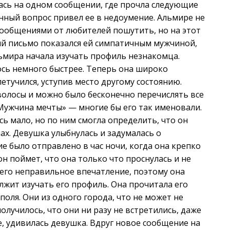
ась на одном сообщении, где прочла следующие
анный вопрос привел ее в недоумение. Альмире не
сообщениями от любителей пошутить, но на этот
ий письмо показался ей симпатичным мужчиной,
льмира начала изучать профиль незнакомца.
ось немного быстрее. Теперь она широко
летучился, уступив место другому состоянию.
волосы и можно было бесконечно перечислять все
Мужчина мечты» — многие бы его так именовали.
ь мало, но по ним смогла определить, что он
ах. Девушка улыбнулась и задумалась о
 было отправлено в час ночи, когда она крепко
 он поймет, что она только что проснулась и не
него неправильное впечатление, поэтому она
лжит изучать его профиль. Она прочитала его
ополя. Они из одного города, что не может не
олучилось, что они ни разу не встретились, даже
, удивилась девушка. Вдруг новое сообщение на