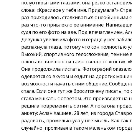
полуоткрытыми глазами, она резко остановил
слова: «Красивое у тебя имя. Придумала?» Стр
раз приходилось сталкиваться с необычными 
раз что-то привлекло ее внимание. Написавш
судя по его фото на аве. Под впечатлением, А
Девушка увеличила фото и сердце у нее забил
распахнула глаза, потому что сон полностью у
Высокий, спортивного телосложения, темные 
плюсы во внешности таинственного «гостя». «
Она продолжила листать. Фотографий оказалос
одевается со вкусом и ездит на дорогих машин
возможности начать с ним общение. Сообщение
спала. Если она тут же бросится ему писать, то
стала мешкать с ответом. Это произведет на 
решила повременить с этим. А пока она продо
анкету: Аслан Хашиев, 28 лет, из города Ставр
радовать, промелькнула у нее мысль. Как так п
случайно, проживая в таком маленьком городе