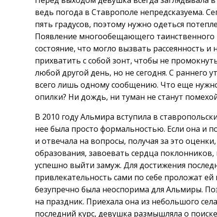
Перед выходом девушка всегда заглядывала в 
ведь погода в Ставрополе непредсказуема. С
пять градусов, поэтому нужно одеться потеплее
Появление многообещающего таинственного 
состояние, что могло вызвать рассеянность и
прихватить с собой зонт, чтобы не промокнут
любой другой день, но не сегодня. С раннего 
всего лишь одному сообщению. Что еще нужно 
опилки? Ни дождь, ни туман не станут помехо
В 2010 году Альмира вступила в ставропольск
нее была просто формальностью. Если она и п
и отвечала на вопросы, получая за это оценк
образования, завоевать сердца поклонников, 
успешно выйти замуж. Для достижения последн
привлекательность сами по себе проложат ей
безупречно была неоспорима для Альмиры. Поэ
на праздник. Приехала она из небольшого села
последний курс, девушка размышляла о поиске 