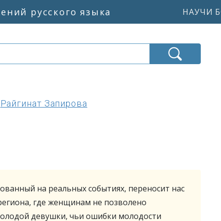
жений русского языка
НАУЧИ Б
Райгинат Запирова
ованный на реальных событиях, переносит нас
региона, где женщинам не позволено
 молодой девушки, чьи ошибки молодости