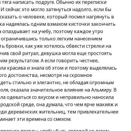
тяга написать подруге. Обычно их переписки
И сейчас это могло затянуться надолго, если бы
сказать о человеке, который посмел нагрянуть в
шка надеялась одним взмахом кисточки закончить
а опаздывает на учебу, поэтому каждое утро
о, ограничившись только легким нанесением
ь бровки, как уже хотелось обвести стрелки на
ончив свой ритуал, девушка могла еще простоять
им результатом. А если говорить честнее,
а красива и знала об этом и поэтому выделялась
го достоинства, несмотря на скромное
деть стильно и элегантно, не обладая огромным
оля, оказала значительное влияние на Альмиру. В
ела одеваться со вкусом и неправильно наносила
родской среде, она думала, что чем ярче макияж и
реди деревенских жительниц, тем привлекательнее
минает эти времена со смехом.