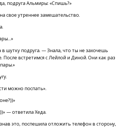
да, подруга Альмиры: «Спишь?»
 на свое утреннее замешательство.
а.
пары…»
 в шутку подруга. — Знала, что ты не захочешь
. После встретимся с Лейлой и Диной. Они как раз
 пары.»
гу.
сти можно поспать».
оне?))»
))» — ответила Хеда.
ознав это, поспешила отложить телефон в сторону,