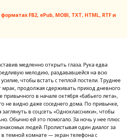
форматах FB2, ePub, MOBI, TXT, HTML, RTF и
аставив медленно открыть глаза. Рука едва
доедливую мелодию, раздававшейся на всю
а усилие, чтобы встать с теплой постели. Труднее
рит мрак, продолжая сдерживать приход дневного
ле привычного в начале октября «бабьего лета»,
го не видно даже соседнего дома. По привычке,
 заглянуть в соцсеть «Одноклассники», чтобы
о. Обычно ей это помогало. За ночь у нее плюс
езнакомых людей. Пролистывая один диалог за
а в темной комнате — экран телефона с