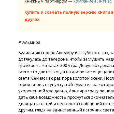
книжным партнёром —
компанией ЛитРес
.
Купить и скачать полную версию книги в 
других
# Альмира
Будильник сорвал Альмиру из глубокого сна, з
дотянулась до телефона, чтобы заглушить на
громкость. На часах 6.00 утра. Девушка сделал
всего это дается, когда на дворе все еще ца
света. Сейчас как раз пора золотой осени. Пос
город вновь окунул густой туман из-за которо
укорененной уже давно, Альмира сразу решила
дать себе возможность проснуться окончательн
двадцать гостей и несколько сообщений от н
другим, глядя на единственный источник свет