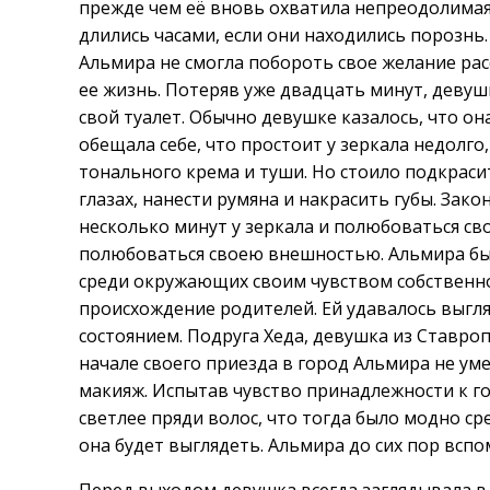
прежде чем её вновь охватила непреодолимая 
длились часами, если они находились порознь. 
Альмира не смогла побороть свое желание рас
ее жизнь. Потеряв уже двадцать минут, деву
свой туалет. Обычно девушке казалось, что он
обещала себе, что простоит у зеркала недолг
тонального крема и туши. Но стоило подкрасит
глазах, нанести румяна и накрасить губы. Зак
несколько минут у зеркала и полюбоваться сво
полюбоваться своею внешностью. Альмира был
среди окружающих своим чувством собственно
происхождение родителей. Ей удавалось выгля
состоянием. Подруга Хеда, девушка из Ставроп
начале своего приезда в город Альмира не ум
макияж. Испытав чувство принадлежности к го
светлее пряди волос, что тогда было модно с
она будет выглядеть. Альмира до сих пор вспо