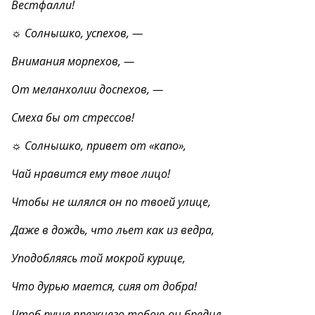
Вестфалли!
☼ Солнышко, успехов, —
Внимания морпехов, —
От меланхолии доспехов, —
Смеха бы от стрессов!
☼ Солнышко, привет от «капо»,
Чай нравится ему твое лицо!
Чтобы не шлялся он по твоей улице,
Даже в дождь, что льет как из ведра,
Уподобляясь той мокрой курице,
Что дурью мается, сияя от добра!
Чтоб пуще прежнего тобою он бредил,