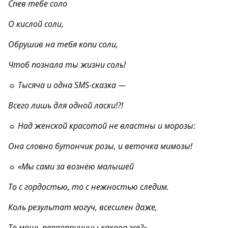
Спев тебе соло
О кислой соли,
Обрушив на тебя копи соли,
Чтоб познала ты жизни соль!
☼ Тысяча и одна SMS-сказка —
Всего лишь для одной ласки!?!
☼ Над женской красотой не властны и морозы:
Она словно бутончик розы, и веточка мимозы!
☼ «Мы сами за вознёю малышей
То с гордостью, то с нежностью следим.
Коль результат могуч, всесилен даже,
То мощь первопричины какова же?»