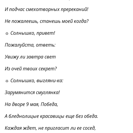
И подчас смехотворных пререканий!
Не пожалеешь, станешь моей когда?
☼ Солнышко, привет!
Пожалуйста, ответь:
Увижу ли завтра свет
Из очей твоих секрет?
☼ Солнышко, выгляни-ка:
Зарумянится смуглянка!
На дворе 9 мая, Победа,
А бледнолицые красавицы еще без обеда.
Каждая ждет, не пригласит ли ее сосед,