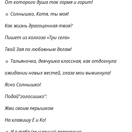
От которого душа так гормя и горит!
☼ Солнышко, Котя, ты моя!
Как жизнь драгоценная твоя?
Пишет из колхоза «Три села»
Твой Зая по любовным делам!
☼ Тальяночка, девчушка классная, как отдохнула
ожидании новых вестей, глаза мои вывихнула!
Ясно Солнышко!
Подай"голосишко":
Жми своим перышком
На клавишу Ё и Ко!
☼ И я тебе (мысленно) перезвоню,