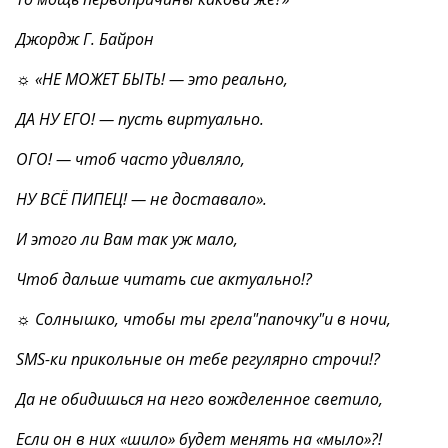
Джордж Г. Байрон
☼ «НЕ МОЖЕТ БЫТЬ! — это реально,
ДА НУ ЕГО! — пусть виртуально.
ОГО! — чтоб часто удивляло,
НУ ВСЁ ПИПЕЦ! — не доставало».
И этого ли Вам так уж мало,
Чтоб дальше читать сие актуально!?
☼ Солнышко, чтобы ты грела"папочку"и в ночи,
SMS-ки прикольные он тебе регулярно строчи!?
Да не обидишься на него вожделенное светило,
Если он в них «шило» будет менять на «мыло»?!