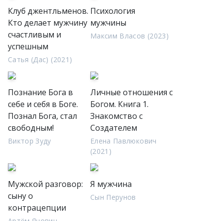
Клуб джентльменов.
Психология
Кто делает мужчину
мужчины
счастливым и
Максим Власов (2023)
успешным
Сатья (Дас) (2021)
Познание Бога в
Личные отношения с
себе и себя в Боге.
Богом. Книга 1.
Познал Бога, стал
Знакомство с
свободным!
Создателем
Виктор Зуду
Елена Павлюкович
(2021)
Мужской разговор:
Я мужчина
сыну о
Сын Перунов
контрацепции
Артём Янович