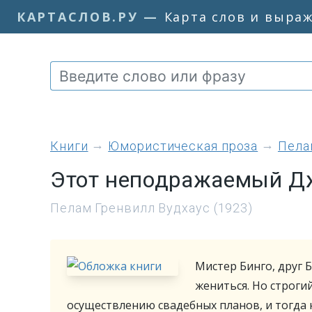
КАРТАСЛОВ.РУ
—
Карта слов и выра
книги
Юмористическая проза
Пела
Этот неподражаемый Д
Пелам Гренвилл Вудхаус (1923)
Мистер Бинго, друг 
жениться. Но строг
осуществлению свадебных планов, и тогда