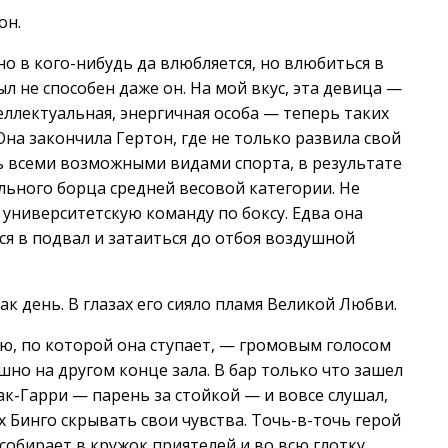
он.
нно в кого-нибудь да влюбляется, но влюбиться в
ыл не способен даже он. На мой вкус, эта девица —
еллектуальная, энергичная особа — теперь таких
на закончила Гертон, где не только развила свой
ь всеми возможными видами спорта, в результате
льного борца средней весовой категории. Не
а университетскую команду по боксу. Едва она
ься в подвал и затаиться до отбоя воздушной
как день. В глазах его сияло пламя Великой Любви.
лю, по которой она ступает, — громовым голосом
ышно на другом конце зала. В бар только что зашел
к-Гарри — парень за стойкой — и вовсе слушал,
х Бинго скрывать свои чувства. Точь-в-точь герой
собирает в кружок приятелей и во всю глотку