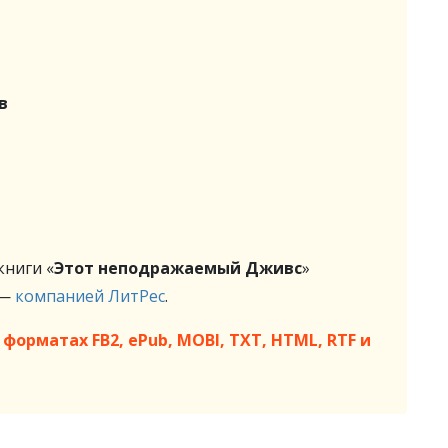
в
ниги «
Этот неподражаемый Дживс
»
 —
компанией ЛитРес
.
форматах FB2, ePub, MOBI, TXT, HTML, RTF и