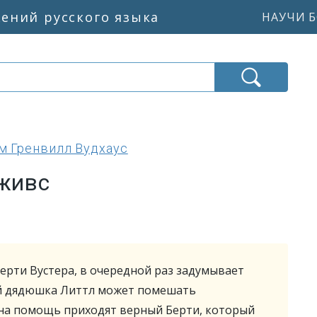
жений русского языка
НАУЧИ Б
м Гренвилл Вудхаус
живс
Берти Вустера, в очередной раз задумывает
ий дядюшка Литтл может помешать
 на помощь приходят верный Берти, который