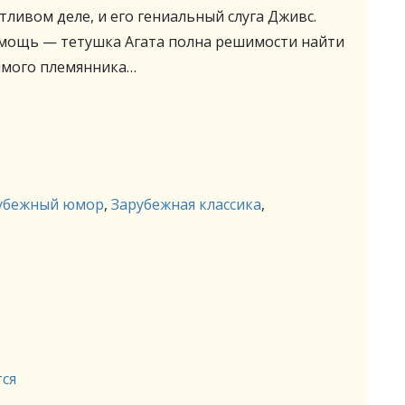
тливом деле, и его гениальный слуга Дживс.
омощь — тетушка Агата полна решимости найти
имого племянника…
убежный юмор
,
Зарубежная классика
,
тся