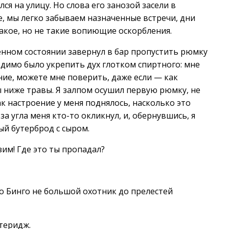
ся на улицу. Но слова его занозой засели в
е, мы легко забываем назначенные встречи, дни
акое, но не такие вопиющие оскорбления.
енном состоянии завернул в бар пропустить рюмку
одимо было укрепить дух глотком спиртного: мне
ние, можете мне поверить, даже если — как
ы ниже травы. Я залпом осушил первую рюмку, не
к настроение у меня поднялось, насколько это
а угла меня кто-то окликнул, и, обернувшись, я
ый бутерброд с сыром.
зим! Где это ты пропадал?
то Бинго не большой охотник до прелестей
теридж.