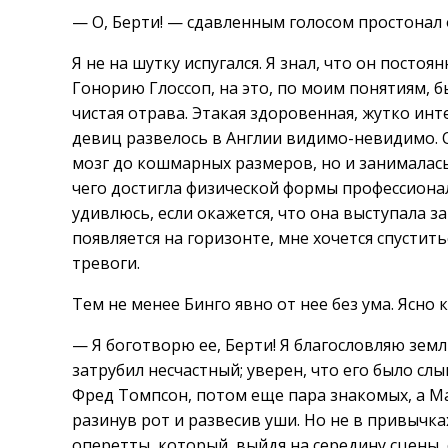
— О, Берти! — сдавленным голосом простонал 
Я не на шутку испугался. Я знал, что он постоя
Гонорию Глоссоп, на это, по моим понятиям, б
чистая отрава. Этакая здоровенная, жутко инт
девиц развелось в Англии видимо-невидимо. О
мозг до кошмарных размеров, но и занималас
чего достигла физической формы профессиона
удивлюсь, если окажется, что она выступала з
появляется на горизонте, мне хочется спустит
тревоги.
Тем не менее Бинго явно от нее без ума. Ясно 
— Я боготворю ее, Берти! Я благословляю зем
затрубил несчастный; уверен, что его было сл
Фред Томпсон, потом еще пара знакомых, а Ма
разинув рот и развесив уши. Но не в привычка
оперетты, который, выйдя на середину сцены, 