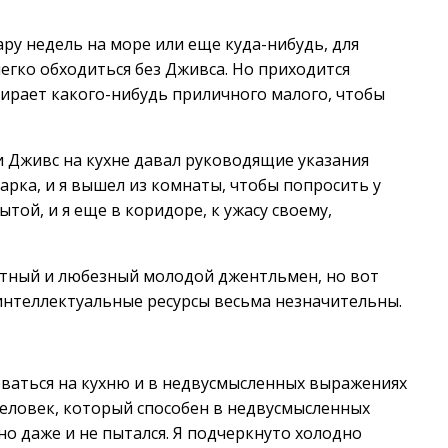
ару недель на море или еще куда-нибудь, для
легко обходиться без Дживса. Но приходится
дбирает какого-нибудь приличного малого, чтобы
и Дживс на кухне давал руководящие указания
арка, и я вышел из комнаты, чтобы попросить у
той, и я еще в коридоре, к ужасу своему,
ятный и любезный молодой джентльмен, но вот
о интеллектуальные ресурсы весьма незначительны.
орваться на кухню и в недвусмысленных выражениях
 человек, который способен в недвусмысленных
но даже и не пытался. Я подчеркнуто холодно