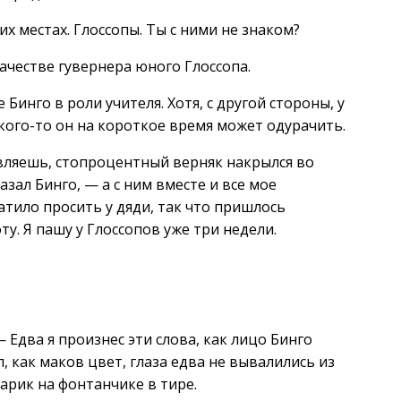
х местах. Глоссопы. Ты с ними не знаком?
 качестве гувернера юного Глоссопа.
 Бинго в роли учителя. Хотя, с другой стороны, у
 кого-то он на короткое время может одурачить.
авляешь, стопроцентный верняк накрылся во
зал Бинго, — а с ним вместе и все мое
ватило просить у дяди, так что пришлось
у. Я пашу у Глоссопов уже три недели.
 Едва я произнес эти слова, как лицо Бинго
 как маков цвет, глаза едва не вывалились из
арик на фонтанчике в тире.