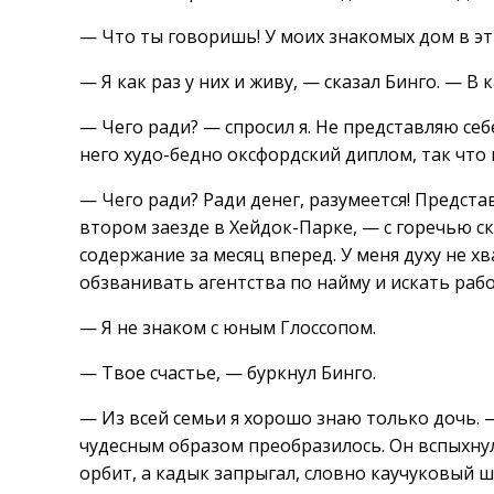
— Что ты говоришь! У моих знакомых дом в эти
— Я как раз у них и живу, — сказал Бинго. — В
— Чего ради? — спросил я. Не представляю себе
него худо-бедно оксфордский диплом, так что
— Чего ради? Ради денег, разумеется! Предст
втором заезде в Хейдок-Парке, — с горечью ска
содержание за месяц вперед. У меня духу не х
обзванивать агентства по найму и искать работ
— Я не знаком с юным Глоссопом.
— Твое счастье, — буркнул Бинго.
— Из всей семьи я хорошо знаю только дочь. —
чудесным образом преобразилось. Он вспыхнул,
орбит, а кадык запрыгал, словно каучуковый ш