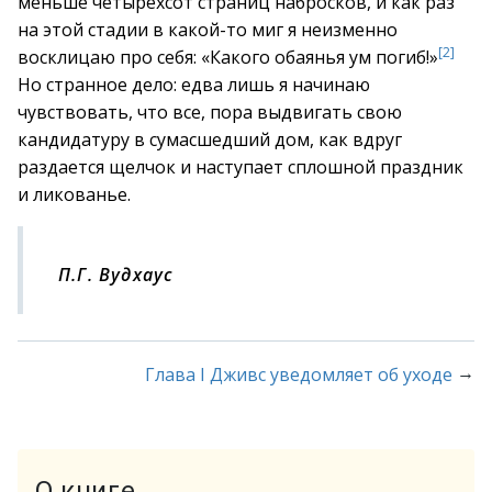
меньше четырехсот страниц набросков, и как раз
на этой стадии в какой-то миг я неизменно
[2]
восклицаю про себя: «Какого обаянья ум погиб!»
Но странное дело: едва лишь я начинаю
чувствовать, что все, пора выдвигать свою
кандидатуру в сумасшедший дом, как вдруг
раздается щелчок и наступает сплошной праздник
и ликованье.
П.Г. Вудхаус
→
Глава I Дживс уведомляет об уходе
О книге