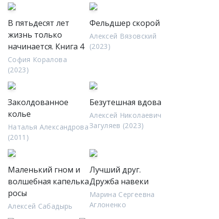
В пятьдесят лет
Фельдшер скорой
жизнь только
Алексей Вязовский
начинается. Книга 4
(2023)
София Коралова
(2023)
Заколдованное
Безутешная вдова
колье
Алексей Николаевич
Загуляев (2023)
Наталья Александрова
(2011)
Маленький гном и
Лучший друг.
волшебная капелька
Дружба навеки
росы
Марина Сергеевна
Аглоненко
Алексей Сабадырь