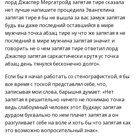
лорд Джаспер Мергатройд запятая тире сказала
нет лучше напишите процедила Эвангелина
запятая тире я бы не вышла за вас замуж запятая
будь вы даже последний оставшийся в мире
мужчина точка абзац тире ну что же запятая я не
последний в мире мужчина запятая значит и
говорить не о чем запятая тире ответил лорд
Джаспер запятая саркастически крутя ус точка
абзац день тянулся бесконечно долго».
Если бы я начал работать со стенографисткой, я бы
все время с тоской представлял себе, что,
записывая мои слова, барышня думает: «Нет
запятая я решительно ничего не понимаю точка
ведь слабоумный человек этот Вудхаус запятая
дурдом буквально по нем плачет запятая а он
разгуливает себе на воле и хоть бы что запятая как
это возможно вопросительный знак».