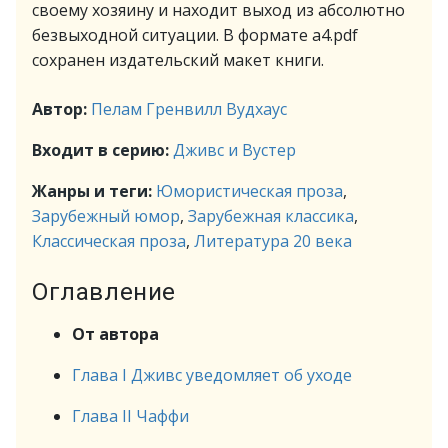
своему хозяину и находит выход из абсолютно
безвыходной ситуации. В формате a4.pdf
сохранен издательский макет книги.
Автор:
Пелам Гренвилл Вудхаус
Входит в серию:
Дживс и Вустер
Жанры и теги:
Юмористическая проза
,
Зарубежный юмор
,
Зарубежная классика
,
Классическая проза
,
Литература 20 века
Оглавление
От автора
Глава I Дживс уведомляет об уходе
Глава II Чаффи