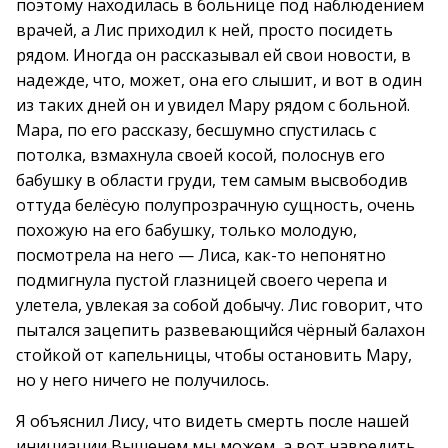
поэтому находилась в больнице под наблюдением
врачей, а Лис приходил к ней, просто посидеть
рядом. Иногда он рассказывал ей свои новости, в
надежде, что, может, она его слышит, и вот в один
из таких дней он и увидел Мару рядом с больной.
Мара, по его рассказу, бесшумно спустилась с
потолка, взмахнула своей косой, полоснув его
бабушку в области груди, тем самым высвободив
оттуда белёсую полупрозрачную сущность, очень
похожую на его бабушку, только молодую,
посмотрела на него — Лиса, как-то непонятно
подмигнула пустой глазницей своего черепа и
улетела, увлекая за собой добычу. Лис говорит, что
пытался зацепить развевающийся чёрный балахон
стойкой от капельницы, чтобы остановить Мару,
но у него ничего не получилось.
Я объяснил Лису, что видеть смерть после нашей
инициации Вышенем мы можем, а вот навредить