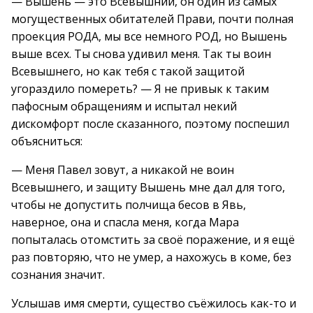
— Вышень — это Всевышний, он один из самых
могущественных обитателей Прави, почти полная
проекция РОДА, мы все немного РОД, но Вышень
выше всех. Ты снова удивил меня. Так ты воин
Всевышнего, но как тебя с такой защитой
угораздило помереть? — Я не привык к таким
пафосным обращениям и испытал некий
дискомфорт после сказанного, поэтому поспешил
объясниться:
— Меня Павел зовут, а никакой не воин
Всевышнего, и защиту Вышень мне дал для того,
чтобы не допустить полчища бесов в Явь,
наверное, она и спасла меня, когда Мара
попыталась отомстить за своё поражение, и я ещё
раз повторяю, что не умер, а нахожусь в коме, без
сознания значит.
Услышав имя смерти, существо съёжилось как-то и