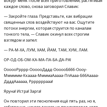
вокруг меня. После всех приготовлений, растягивая
каждое слово, снова заговорил Славик:
— Закройте глаза. Представьте, как вибрации
священных слов воздействуют на вас. Ощутите
потоки энергии, которая струится по каналам
тонкого тела, — Славик окинул всех строгим
взглядом и запел:
— РА-М-ХА, ЛУМ, ХАМ, ЙАМ, ТАМ, ХУМ, ЛАМ.
ОР-ОД-ОБ-ОМ-КА-МА-ПА-БА-ДА-РА!
ОооооРрррр-ОооооДддд-ОооооБббб-Оооу-
Мммммм-Ккаааа-МмммаАаааа-ПпАааа-БббАаааа-
ДдддАааааа, Рррррррааа!
Яруна! Истра! Зарга!
Он повторил эти песнопения ещё пять раз, но я,