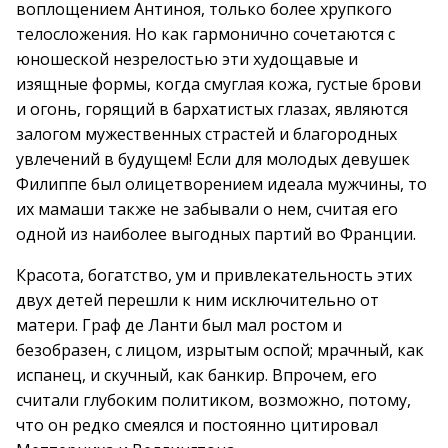
воплощением Антиноя, только более хрупкого
телосложения. Но как гармонично сочетаются с
юношеской незрелостью эти худощавые и
изящные формы, когда смуглая кожа, густые брови
и огонь, горящий в бархатистых глазах, являются
залогом мужественных страстей и благородных
увлечений в будущем! Если для молодых девушек
Филиппе был олицетворением идеала мужчины, то
их мамаши также не забывали о нем, считая его
одной из наиболее выгодных партий во Франции.
Красота, богатство, ум и привлекательность этих
двух детей перешли к ним исключительно от
матери. Граф де Ланти был мал ростом и
безобразен, с лицом, изрытым оспой; мрачный, как
испанец, и скучный, как банкир. Впрочем, его
считали глубоким политиком, возможно, потому,
что он редко смеялся и постоянно цитировал