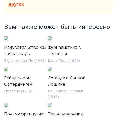
других
Вам также может быть интересно
Надувательство как
Журналистика в
точная наука
Теннесси
Эдгар Аллан По (1943)
Марк Твен (1869)
Гейнрих фон
Легенда о Сонной
Офтердинген
Лощине
Новалис (1800)
Вашингтон Ирвинг
(1819)
Почему французик
Тевье-молочник