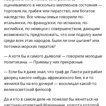
оцениваемого в несколько миллионов состояния —
торговля ли, грабеж или пиратство, или богатое
наследство. Все члены семьи говорили по-
итальянски, по-французски, по-испански, по-
английски, по-немецки с совершенством, дающим
возможность предположить, что они подолгу жили
среди всех этих народов. Были ли они цыгане? или
потомки морских пиратов?
— А хотя бы и самого дьявола! — говорили молодые
политиканы. — Приемы у них прекрасные.
— Если бы я даже знал, что граф де Ланти разграбил
дворец какого-нибудь африканского бея, я и то
женился бы на его дочери! — восклицал какой-то
великосветский философ.
Да и кто в самом деле не пожелал бы жениться на
шестнадцатилетней Марианине, красота которой