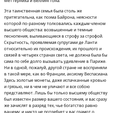
Меттерниха и Веллингтона.
Эта таинственная семья была столь же
притягательна, как поэма Байрона, неясности
которой по-разному толковались каждым членом
высшего общества: возвышенные и темные
песнопения, выливающиеся в строфу за строфой.
Скрытность, проявляемая супругами де Ланти
относительно их происхождения, их прошлого и
связей в четырех странах света, не должна была бы
сама по себе долго вызывать удивление в Париже.
Ни в одной, пожалуй, другой стране не восприняли
в такой мере, как во Франции, аксиому Веспасиана.
Здесь золотые монеты, даже испачканные кровью
и грязью, ни в чем не уличают и все собою
представляют. Лишь бы только высшему обществу
был известен размер вашего состояния, и вас сразу
же зачислят в разряд тех, чье богатство равно
вашему; и никто не потребует у вас грамот о