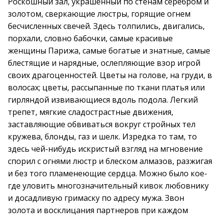
Роскошный зал, украшенный по стенам серебром и
золотом, сверкающие люстры, горящие огнем
бесчисленных свечей. Здесь толпились, двигались,
порхали, словно бабочки, самые красивые
женщины Парижа, самые богатые и знатные, самые
блестящие и нарядные, ослепляющие взор игрой
своих драгоценностей. Цветы на голове, на груди, в
волосах; цветы, рассыпанные по ткани платья или
гирляндой извивающиеся вдоль подола. Легкий
трепет, мягкие сладострастные движения,
заставляющие обвиваться вокруг стройных тел
кружева, блонды, газ и шелк. Изредка то там, то
здесь чей-нибудь искристый взгляд на мгновение
спорил с огнями люстр и блеском алмазов, разжигая
и без того пламенеющие сердца. Можно было кое-
где уловить многозначительный кивок любовнику
и досадливую гримаску по адресу мужа. Звон
золота и восклицания партнеров при каждом