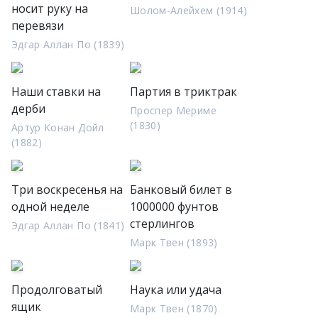
носит руку на
Шолом-Алейхем (1914)
перевязи
Эдгар Аллан По (1839)
Наши ставки на
Партия в триктрак
дерби
Проспер Мериме
(1830)
Артур Конан Дойл
(1882)
Три воскресенья на
Банковый билет в
одной неделе
1000000 фунтов
стерлингов
Эдгар Аллан По (1841)
Марк Твен (1893)
Продолговатый
Наука или удача
ящик
Марк Твен (1870)