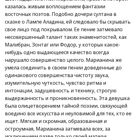
казалась живым воплощением фантазии
восточных поэтов. Подобно дочери султана в
сказке о Лампе Аладина, ей следовало бы скрывать
свое лицо под покрывалом. Ее пение затмевало
несовершенный талант таких знаменитостей, как
Малибран, Зонтаг или Фодор, у которых какое-
нибудь одно выдающееся качество всегда
нарушало совершенство целого. Марианина же
умела соединить в своем пении доведенные до
одинакового совершенства чистоту звука,
изумительную чуткость, чувство ритма и
интонации, задушевность и технику, строгую
выдержанность и проникновенность. Эта девушка
была олицетворением тайной поэзии, связующей
воедино все искусства и неуловимой для тех, кто ее
ищет. Мягкая и скромная, образованная и
остроумная, Марианина затмевала всех, за
исключением разве только своей матери.