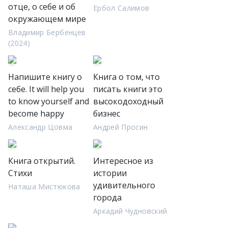
отце, о себе и об
Ербол Салимов
окружающем мире
Владимир Бербенцев
(2024)
Напишите книгу о
Книга о том, что
себе. It will help you
писать книги это
to know yourself and
высокодоходный
become happy
бизнес
Александр Цовма
Андрей Просин
Книга открытий.
Интересное из
Стихи
истории
удивительного
Наташа Мистюкова
города
Аркадий Чудновский