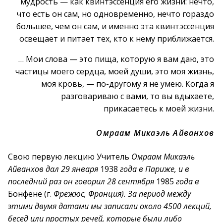
мудрость — как квинтэссенция его жизни: нечто,
что есть он сам, но одновременно, нечто гораздо
большее, чем он сам, и именно эта квинтэссенция
освещает и питает тех, кто к нему приближается.
… Мои слова — это пища, которую я вам даю, это
частицы моего сердца, моей души, это моя жизнь,
моя кровь, — по-другому я не умею. Когда я
разговариваю с вами, то вы вдыхаете,
прикасаетесь к моей жизни.
Омраам Микаэль Айванхов
Свою первую лекцию Учитель
Омраам Микаэль
Айванхов дал 29 января
1938
года в Париже, и в
последний раз он говорил 28 сентября
1985
года в
Бонфене (г.
Фрежюс, Франция). За период между
этими двумя датами мы записали около 4500 лекций,
бесед или простых речей, которые были либо