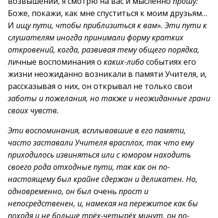
возвышении, я смотрю на вас и мысленно
прошу:
Боже, покажи, как мне спуститься к моим друзьям…
И
ищу пути, чтобы приблизиться к вам». Эти пути к
слушателям иногда принимали форму кратких
откровений, когда, развивая тему общего порядка,
личные воспоминания о
каких-либо
событиях его
жизни неожиданно возникали в памяти Учителя, и,
рассказывая о них, он открывал не только свои
заботы и пожелания, но также и неожиданные грани
своих чувств.
Эти воспоминания, всплывавшие в его памяти,
часто заставали Учителя врасплох, так что ему
приходилось извиняться или с юмором находить
своего рода отходные пути, так как он по-
настоящему был крайне сдержан и деликатен. Но,
одновременно, он был
очень
прост и
непосредственен, и, намекая на пережитое как бы
походя и не больше трёх-четырёх минут, он по-