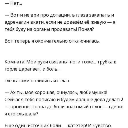
— Нет…
— Вот и не ври про дотации, в глаза закапать и
адреналин вкати, если не довезём её живую — я
тебя буду на органы продавать! Понял?
Вот теперь я окончательно отключилась.
Комната. Мои руки связаны, ноги тоже… трубка в
горле царапает, и боль…
слёзы сами полились из глаз.
— Ах ты, моя хорошая, очнулась, любимушка!
Сейчас я тебя пописаю и будем дальше дела делать!
— произнёс снова до боли знакомый голос — где же
я его слышала?
Ещё один источник боли — катетер! И чувство