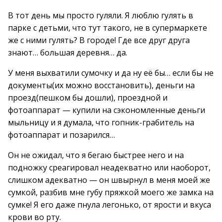
В тот день мы просто гуляли. Я люблю гулять в
парке с детьми, что тут такого, не в супермаркете
же с ними гулять? В городе! Где все друг друга
знают… большая деревня… да.
У меня выхватили сумочку и да ну её бы… если бы не
документы(их можно восстановить), деньги на
проезд(пешком бы дошли), проездной и
фотоаппарат — купили на сэкономленные деньги
мыльницу и я думала, что гопник-грабитель на
фотоаппарат и позарился…
Он не ожидал, что я бегаю быстрее него и на
подножку среагировал неадекватно или наоборот,
слишком адекватно — он швырнул в меня моей же
сумкой, разбив мне губу пряжкой моего же замка на
сумке! Я его даже пнула легонько, от ярости и вкуса
крови во рту.