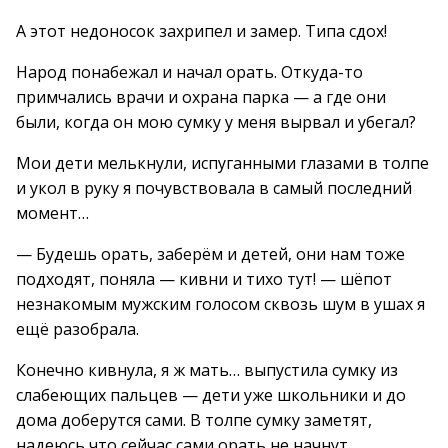
А этот недоносок захрипел и замер. Типа сдох!
Народ понабежал и начал орать. Откуда-то
примчались врачи и охрана парка — а где они
были, когда он мою сумку у меня вырвал и убегал?
Мои дети мелькнули, испуганными глазами в толпе
и укол в руку я почувствовала в самый последний
момент…
— Будешь орать, заберём и детей, они нам тоже
подходят, поняла — кивни и тихо тут! — шёпот
незнакомым мужским голосом сквозь шум в ушах я
ещё разобрала.
Конечно кивнула, я ж мать… выпустила сумку из
слабеющих пальцев — дети уже школьники и до
дома доберутся сами. В толпе сумку заметят,
надеюсь что сейчас сами орать не начнут…