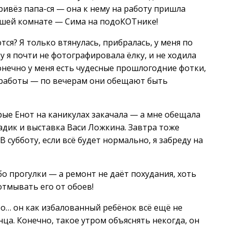
привёз папа-ся — она к нему на работу пришла
ашей комнате — Сима на подоКОТнике!
тся? Я только втянулась, прибралась, у меня по
у я почти не фотографировала ёлку, и не ходила
Конечно у меня есть чудесные прошлогодние фотки,
 работы — по вечерам они обещают быть
ые Енот на каникулах закачала — а мне обещала
садик и выставка Васи Ложкина. Завтра тоже
субботу, если всё будет нормально, я забреду на
о прогулки — а ремонт не даёт похудания, хоть
отмывать его от обоев!
что… он как избалованный ребёнок всё ещё не
нца. Конечно, такое утром объяснять некогда, он