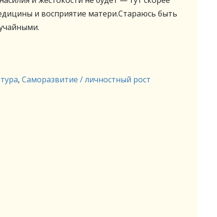
насилия и жестокости не будет — тут скорее
медицины и восприятие матери.Стараюсь быть
учайными.
атура
,
Саморазвитие / личностный рост