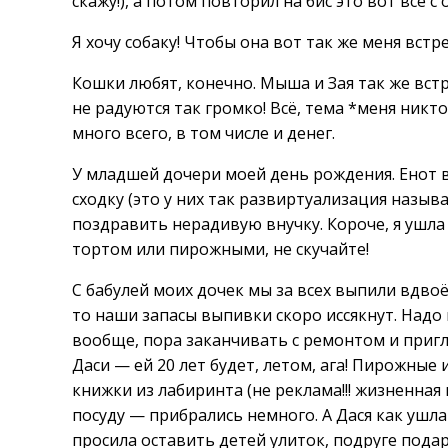
скажу!), а потом повторил на бис это вот всё 
Я хочу собаку! Чтобы она вот так же меня встр
Кошки любят, конечно. Мыша и Зая так же встр
не радуются так громко! Всё, тема *меня никт
много всего, в том числе и денег.
У младшей дочери моей день рождения. Енот в
сходку (это у них так развиртуализация называ
поздравить нерадивую внучку. Короче, я ушла 
тортом или пирожными, не скучайте!
С бабулей моих дочек мы за всех выпили вдво
то наши запасы выпивки скоро иссякнут. Надо 
вообще, пора заканчивать с ремонтом и пригл
Даси — ей 20 лет будет, летом, ага! Пирожные 
книжки из лабиринта (не реклама!!! жизненная
посуду — прибрались немного. А Дася как ушла
просила оставить детей улиток, подруге пода