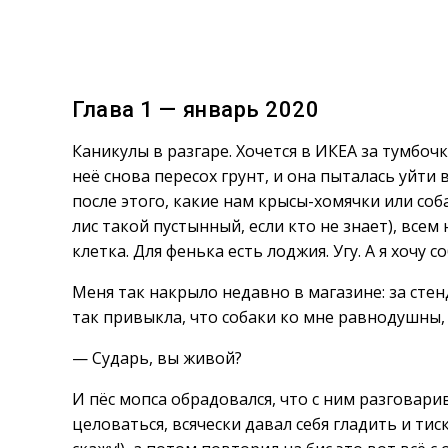
Глава 1 — январь 2020
Каникулы в разгаре. Хочется в ИКЕА за тумбоч
неё снова пересох грунт, и она пыталась уйти в
после этого, какие нам крысы-хомячки или соба
лис такой пустынный, если кто не знает), всем
клетка. Для фенька есть лоджия. Угу. А я хочу со
Меня так накрыло недавно в магазине: за сте
так привыкла, что собаки ко мне равнодушны, 
— Сударь, вы живой?
И пёс мопса обрадовался, что с ним разговари
целоваться, всячески давал себя гладить и тиск