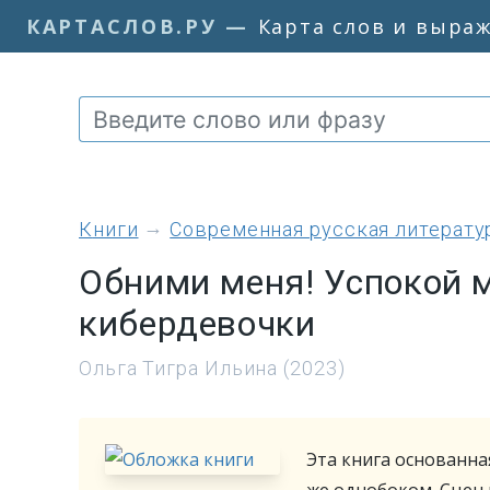
КАРТАСЛОВ.РУ
—
Карта слов и выра
книги
Современная русская литерату
Обними меня! Успокой м
кибердевочки
Ольга Тигра Ильина (2023)
Эта книга основанна