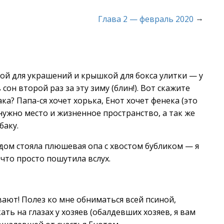
→
Глава 2 — февраль 2020
кой для украшений и крышкой для бокса улитки — у
 сон второй раз за эту зиму (блин!). Вот скажите
ка? Папа-ся хочет хорька, Енот хочет фенека (это
 нужно место и жизненное пространство, а так же
баку.
ндом стояла плюшевая опа с хвостом бубликом — я
что просто пошутила вслух.
вают! Полез ко мне обниматься всей псиной,
ать на глазах у хозяев (обалдевших хозяев, я вам