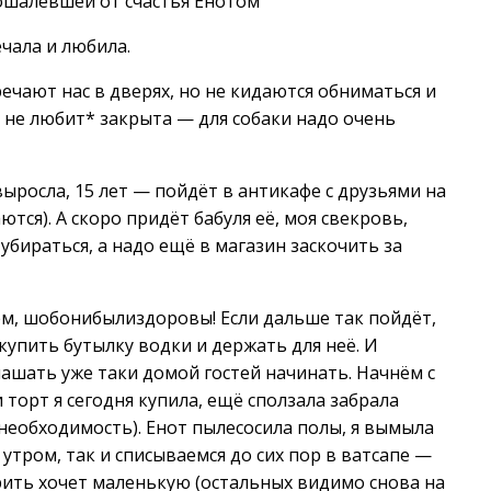
с ошалевшей от счастья Енотом
ечала и любила.
ечают нас в дверях, но не кидаются обниматься и
о не любит* закрыта — для собаки надо очень
ыросла, 15 лет — пойдёт в антикафе с друзьями на
ются). А скоро придёт бабуля её, моя свекровь,
убираться, а надо ещё в магазин заскочить за
ём, шобонибылиздоровы! Если дальше так пойдёт,
купить бутылку водки и держать для неё. И
ашать уже таки домой гостей начинать. Начнём с
и торт я сегодня купила, ещё сползала забрала
 необходимость). Енот пылесосила полы, я вымыла
 утром, так и списываемся до сих пор в ватсапе —
рить хочет маленькую (остальных видимо снова на