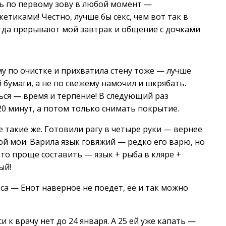
ать по первому зову в любой момент —
етиками! Честно, лучше бы секс, чем вот так в
когда прерывают мой завтрак и общение с дочками
му по очистке и прихватила стену тоже — лучше
 бумаги, а не по свежему намочил и шкрябать.
ься — время и терпение! В следующий раз
20 минут, а потом только снимать покрытие.
 такие же. Готовили рагу в четыре руки — вернее
ой мои. Варила язык говяжий — редко его варю, но
-то проще составить — язык + рыба в кляре +
ый!
са — Енот наверное не поедет, её и так можно
 к врачу нет до 24 января. А 25 ей уже капать —