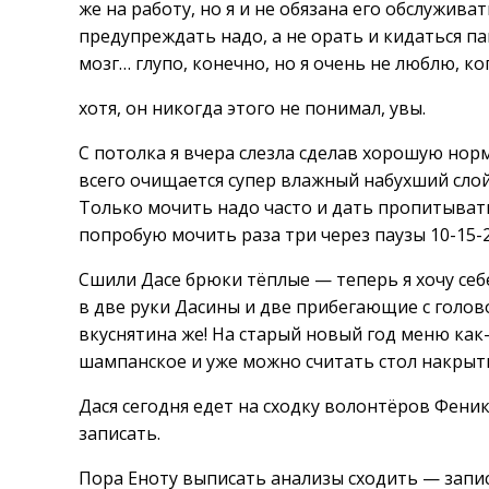
же на работу, но я и не обязана его обслужив
предупреждать надо, а не орать и кидаться пак
мозг… глупо, конечно, но я очень не люблю, 
хотя, он никогда этого не понимал, увы.
С потолка я вчера слезла сделав хорошую нор
всего очищается супер влажный набухший слой
Только мочить надо часто и дать пропитыват
попробую мочить раза три через паузы 10-15-
Сшили Дасе брюки тёплые — теперь я хочу себе
в две руки Дасины и две прибегающие с голов
вкуснятина же! На старый новый год меню как
шампанское и уже можно считать стол накрыт
Дася сегодня едет на сходку волонтёров Феник
записать.
Пора Еноту выписать анализы сходить — записи