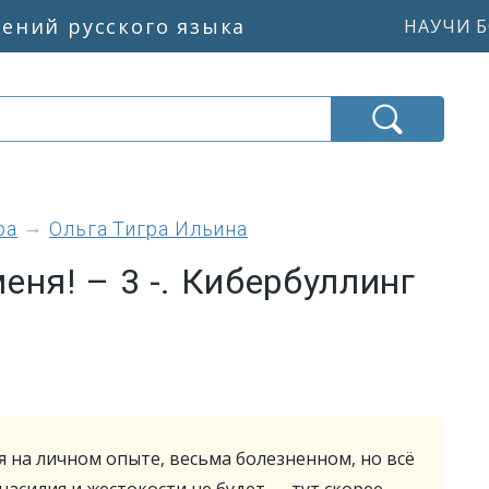
жений русского языка
НАУЧИ Б
ра
Ольга Тигра Ильина
еня! – 3 -. Кибербуллинг
я на личном опыте, весьма болезненном, но всё