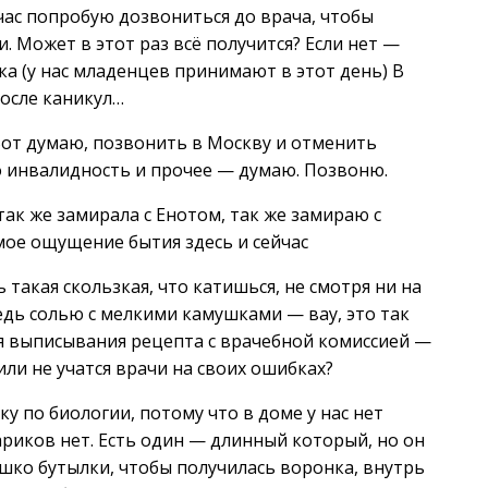
час попробую дозвониться до врача, чтобы
. Может в этот раз всё получится? Если нет —
ка (у нас младенцев принимают в этот день) В
после каникул…
 Вот думаю, позвонить в Москву и отменить
о инвалидность и прочее — думаю. Позвоню.
ак же замирала с Енотом, так же замираю с
мое ощущение бытия здесь и сейчас
ь такая скользкая, что катишься, не смотря ни на
едь солью с мелкими камушками — вау, это так
ля выписывания рецепта с врачебной комиссией —
или не учатся врачи на своих ошибках?
ку по биологии, потому что в доме у нас нет
риков нет. Есть один — длинный который, но он
шко бутылки, чтобы получилась воронка, внутрь