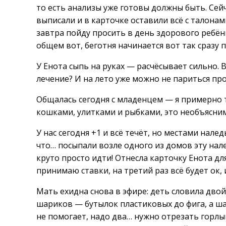
то есть анализы уже готовы должны быть. Сей
выписали и в карточке оставили всё с талонами
завтра пойду просить в день здорового ребён
общем вот, беготня начинается вот так сразу 
У Енота сыпь на руках — расчёсывает сильно.
лечение? И на лето уже можно не париться пр
Общалась сегодня с младенцем — я примерно т
кошками, улитками и рыбками, это необъясни
У нас сегодня +1 и всё течёт, но местами налед
что… посыпали возле одного из домов эту нал
круто просто идти! Отнесла карточку Енота д
принимаю ставки, на третий раз всё будет ок, 
Мать ехидна снова в эфире: деть словила двой
шариков — бутылок пластиковых до фига, а ша
не помогает, надо два… нужно отрезать горлы