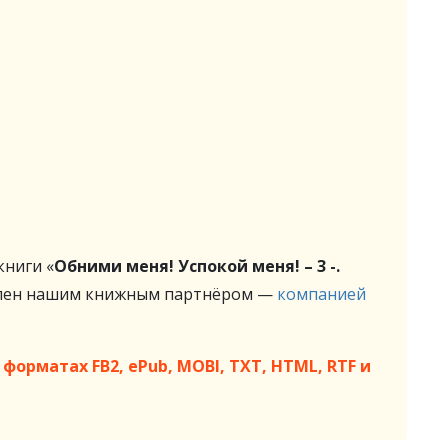
ниги «
Обними меня! Успокой меня! – 3 -.
влен нашим книжным партнёром —
компанией
форматах FB2, ePub, MOBI, TXT, HTML, RTF и