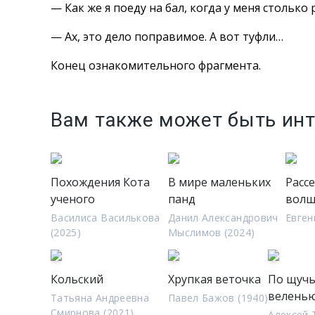
— Как же я поеду на бал, когда у меня стольк
— Ах, это дело поправимое. А вот туфли…
Конец ознакомительного фрагмента.
Вам также может быть ин
Похождения Кота
В мире маленьких
Расс
ученого
панд
волш
Василиса Василькова
Данил Александрович
Евген
(2025)
Мыслимов (2024)
Кольский
Хрупкая веточка
По щуч
велень
Татьяна Андреевна
Павел Бажов (1940)
Смирнова (2021)
Алексей 