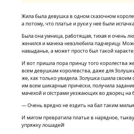
Жила была девушка в одном сказочном королевс
а потому, что платье и руки у неё были испачк
Была она умница, работящая, тихая и очень лю
женился и мачеха невзлюбила падчерицу. Може
навыданье, а может просто был такой характе
И вот пришла пора принцу того королества ж
всем девушкам королевства, даже для Золушк
же, как только увидела. Золушка сшила своим 
им всем шикарные причёски, получила задание
мачехой и сёстрами уезжающих во дворец на ба
— Очень вредно не ездить на бал таким милым
И мигом превратила платье в нарядное, тыкву
упряжку лошадей!