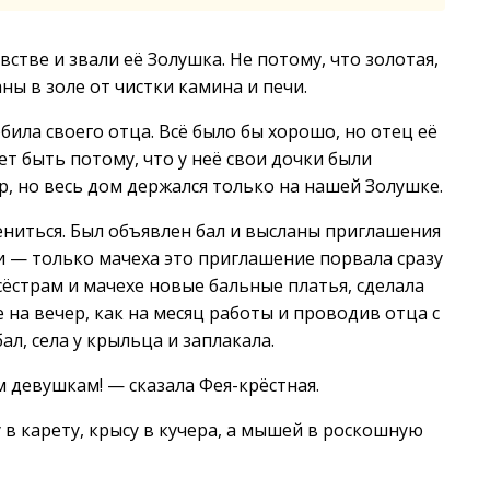
тве и звали её Золушка. Не потому, что золотая,
аны в золе от чистки камина и печи.
била своего отца. Всё было бы хорошо, но отец её
т быть потому, что у неё свои дочки были
р, но весь дом держался только на нашей Золушке.
ениться. Был объявлен бал и высланы приглашения
и — только мачеха это приглашение порвала сразу
сёстрам и мачехе новые бальные платья, сделала
 на вечер, как на месяц работы и проводив отца с
л, села у крыльца и заплакала.
 девушкам! — сказала Фея-крёстная.
 в карету, крысу в кучера, а мышей в роскошную