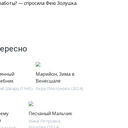
о работы? — спросила Фею Золушка.
тересно
еянный
Марийон, Зима в
ебник
Венесшале
ий Шварц (1945)
Вера Платонова (2024)
ьему
Песчаный Мальчик
ю
Инна Петровна
Носкова (2024)
Толстой