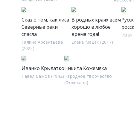
Сказ о том, как лиса
В родных краях всем
Русс
Северные реки
хорошо в любое
росс
спасла
время года!
Иван 
Галина Арсентьева
Елена Мацак (2017)
(2022)
Иванко Крылатко
Никита Кожемяка
Павел Бажов (1942)
Народное творчество
(Фольклор)