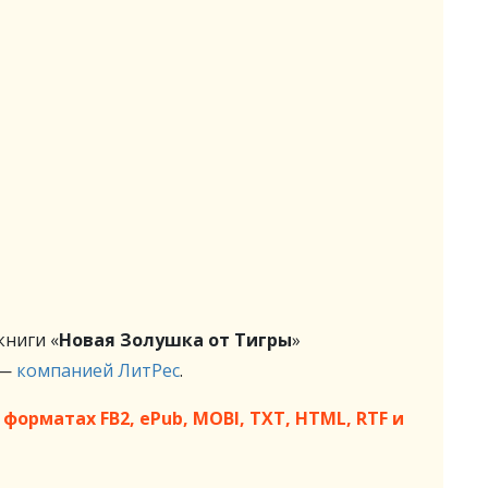
ниги «
Новая Золушка от Тигры
»
 —
компанией ЛитРес
.
форматах FB2, ePub, MOBI, TXT, HTML, RTF и