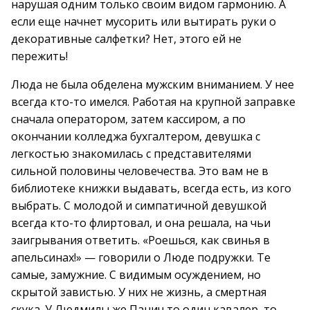
нарушая одним только своим видом гармонию. А
если еще начнет мусорить или вытирать руки о
декоративные салфетки? Нет, этого ей не
пережить!
Люда не была обделена мужским вниманием. У нее
всегда кто-то имелся. Работая на крупной заправке
сначала оператором, затем кассиром, а по
окончании колледжа бухгалтером, девушка с
легкостью знакомилась с представителями
сильной половины человечества. Это вам не в
библиотеке книжки выдавать, всегда есть, из кого
выбрать. С молодой и симпатичной девушкой
всегда кто-то флиртовал, и она решала, на чьи
заигрывания ответить. «Роешься, как свинья в
апельсинах!» — говорили о Люде подружки. Те
самые, замужние. С видимым осуждением, но
скрытой завистью. У них не жизнь, а смертная
скука. У Людмилы же Панич то один кавалер, то