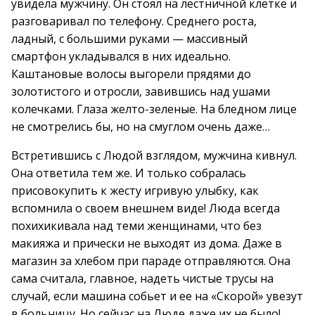
увидела мужчину. Он стоял на лестничной клетке и
разговаривал по телефону. Среднего роста,
ладный, с большими руками — массивный
смартфон укладывался в них идеально.
Каштановые волосы выгорели прядями до
золотистого и отросли, завившись над ушами
колечками. Глаза желто-зеленые. На бледном лице
не смотрелись бы, но на смуглом очень даже…
Встретившись с Людой взглядом, мужчина кивнул.
Она ответила тем же. И только собралась
присовокупить к жесту игривую улыбку, как
вспомнила о своем внешнем виде! Люда всегда
похихикивала над теми женщинами, что без
макияжа и прически не выходят из дома. Даже в
магазин за хлебом при параде отправляются. Она
сама считала, главное, надеть чистые трусы на
случай, если машина собьет и ее на «Скорой» увезут
в больницу. Но сейчас на Люде даже их не было!