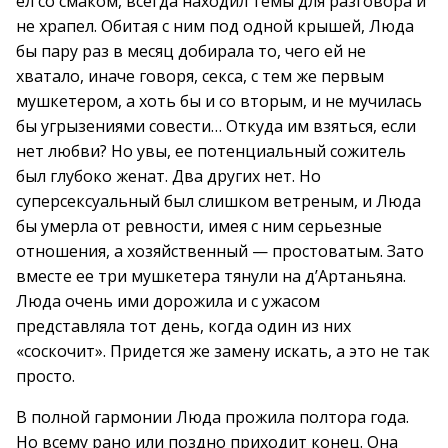
ел со смаком, всегда находил темы для разговора и
не храпел. Обитая с ним под одной крышей, Люда
бы пару раз в месяц добирала то, чего ей не
хватало, иначе говоря, секса, с тем же первым
мушкетером, а хоть бы и со вторым, и не мучилась
бы угрызениями совести… Откуда им взяться, если
нет любви? Но увы, ее потенциальный сожитель
был глубоко женат. Два других нет. Но
суперсексуальный был слишком ветреным, и Люда
бы умерла от ревности, имея с ним серьезные
отношения, а хозяйственный — простоватым. Зато
вместе ее три мушкетера тянули на д’Артаньяна.
Люда очень ими дорожила и с ужасом
представляла тот день, когда один из них
«соскочит». Придется же замену искать, а это не так
просто.
В полной гармонии Люда прожила полтора года.
Но всему рано или поздно приходит конец. Она