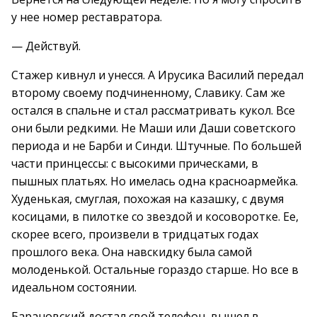
у нее номер реставратора.
— Действуй.
Стажер кивнул и унесся. А Ирусика Василий передал
второму своему подчиненному, Славику. Сам же
остался в спальне и стал рассматривать кукол. Все
они были редкими. Не Маши или Даши советского
периода и не Барби и Синди. Штучные. По большей
части принцессы: с высокими прическами, в
пышных платьях. Но имелась одна красноармейка.
Худенькая, смуглая, похожая на казашку, с двумя
косицами, в пилотке со звездой и косоворотке. Ее,
скорее всего, произвели в тридцатых годах
прошлого века. Она навскидку была самой
молоденькой. Остальные гораздо старше. Но все в
идеальном состоянии.
Барановский достал свой телефон, вышел в