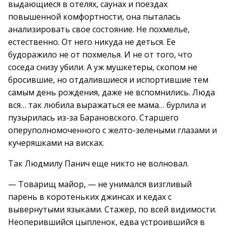
выдающиеся в отелях, саунах и поездах
повышенной комфортности, она пыталась
анализировать свое состояние. Не похмелье,
естественно. От него никуда не деться. Ее
будоражило не от похмелья. И не от того, что
соседа снизу убили. А уж мушкетеры, скопом не
бросившие, но отдалившиеся и испортившие тем
самым день рождения, даже не вспомнились. Люда
вся… так любила выражаться ее мама… бурлила и
пузырилась из-за Барановского. Старшего
оперуполномоченного с желто-зелеными глазами и
кучеряшками на висках.
Так Людмилу Панич еще никто не волновал.
— Товарищ майор, — не унимался визгливый
парень в коротеньких джинсах и кедах с
вывернутыми языками. Стажер, по всей видимости.
Неоперившийся цыпленок, едва устроившийся в