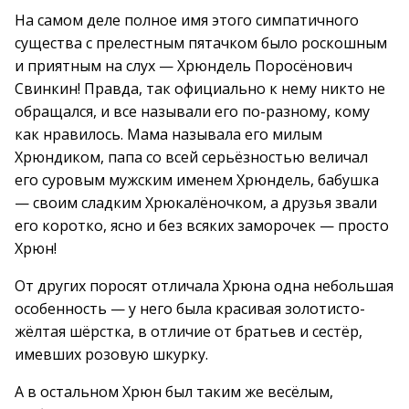
На самом деле полное имя этого симпатичного
существа с прелестным пятачком было роскошным
и приятным на слух — Хрюндель Поросёнович
Свинкин! Правда, так официально к нему никто не
обращался, и все называли его по-разному, кому
как нравилось. Мама называла его милым
Хрюндиком, папа со всей серьёзностью величал
его суровым мужским именем Хрюндель, бабушка
— своим сладким Хрюкалёночком, а друзья звали
его коротко, ясно и без всяких заморочек — просто
Хрюн!
От других поросят отличала Хрюна одна небольшая
особенность — у него была красивая золотисто-
жёлтая шёрстка, в отличие от братьев и сестёр,
имевших розовую шкурку.
А в остальном Хрюн был таким же весёлым,