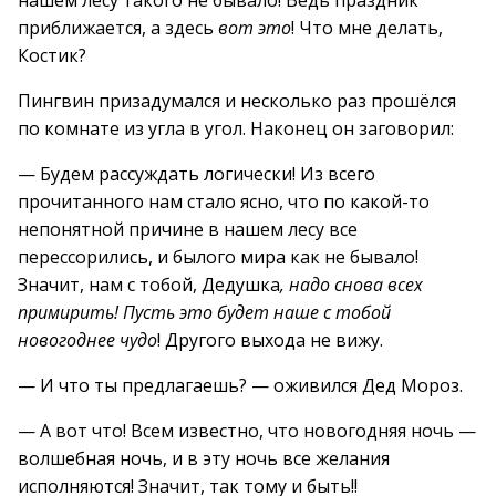
нашем лесу такого не бывало! Ведь праздник
приближается, а здесь
вот это
! Что мне делать,
Костик?
Пингвин призадумался и несколько раз прошёлся
по комнате из угла в угол. Наконец он заговорил:
— Будем рассуждать логически! Из всего
прочитанного нам стало ясно, что по какой-то
непонятной причине в нашем лесу все
перессорились, и былого мира как не бывало!
Значит, нам с тобой, Дедушка
, надо снова всех
примирить! Пусть это будет наше с тобой
новогоднее чудо
! Другого выхода не вижу.
— И что ты предлагаешь? — оживился Дед Мороз.
— А вот что! Всем известно, что новогодняя ночь —
волшебная ночь, и в эту ночь все желания
исполняются! Значит, так тому и быть!!