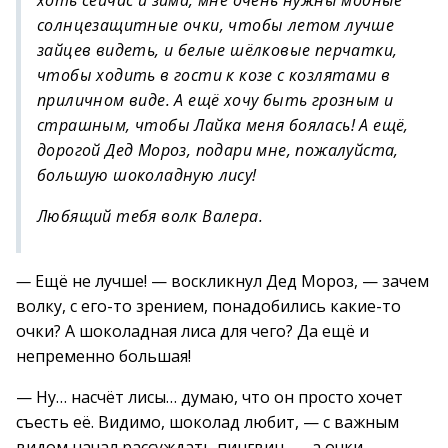
хоть сейчас и зима, мне очень нужны модные
солнцезащитные очки, чтобы летом лучше
зайцев видеть, и белые шёлковые перчатки,
чтобы ходить в гости к козе с козлятами в
приличном виде. А ещё хочу быть грозным и
страшным, чтобы Лайка меня боялась! А ещё,
дорогой Дед Мороз, подари мне, пожалуйста,
большую шоколадную лису!
Любящий тебя волк Валера.
—
Ещё не лучше! — воскликнул Дед Мороз, — зачем
волку, с его-то зрением, понадобились какие-то
очки? А шоколадная лиса для чего? Да ещё и
непременно большая!
— Ну… насчёт лисы… думаю, что он просто хочет
съесть её. Видимо, шоколад любит, — с важным
видом начал рассуждать пингвин, — а очки…