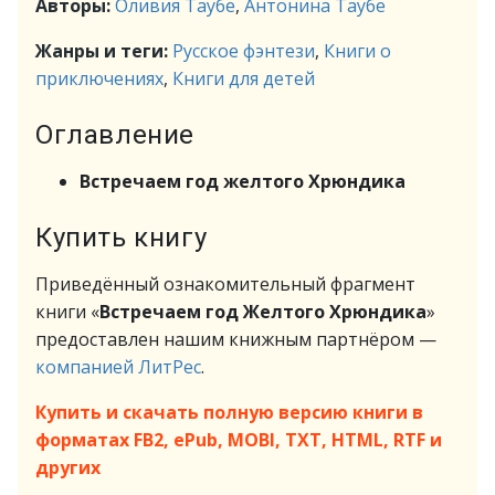
Авторы:
Оливия Таубе
,
Антонина Таубе
Жанры и теги:
Русское фэнтези
,
Книги о
приключениях
,
Книги для детей
Оглавление
Встречаем год желтого Хрюндика
Купить книгу
Приведённый ознакомительный фрагмент
книги «
Встречаем год Желтого Хрюндика
»
предоставлен нашим книжным партнёром —
компанией ЛитРес
.
Купить и скачать полную версию книги в
форматах FB2, ePub, MOBI, TXT, HTML, RTF и
других