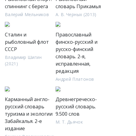
спиннинг с берега
словарь Прикамья
Валерий Мельников
А. В. Черных (2013)
Сталин и
Православный
рыболовный флот
финско-русский и
СССР
русско-финский
словарь. 2-я,
Владимир Шигин
исправленная,
(2021)
редакция
Андрей Платонов
Карманный англо-
Древнегреческо-
русский словарь
русский словарь.
туризма и экологии
9.500 слов
Забайкалья. 2-е
М. Т. Дьячок
издание