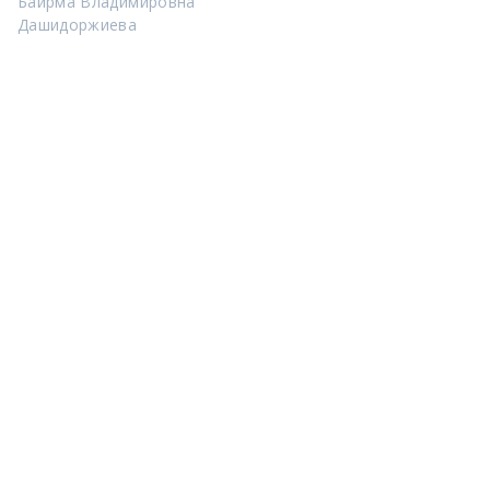
Баирма Владимировна
Дашидоржиева