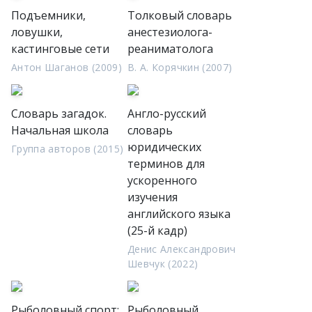
Подъемники,
Толковый словарь
ловушки,
анестезиолога-
кастинговые сети
реаниматолога
Антон Шаганов (2009)
В. А. Корячкин (2007)
Словарь загадок.
Англо-русский
Начальная школа
словарь
юридических
Группа авторов (2015)
терминов для
ускоренного
изучения
английского языка
(25-й кадр)
Денис Александрович
Шевчук (2022)
Рыболовный спорт:
Рыболовный