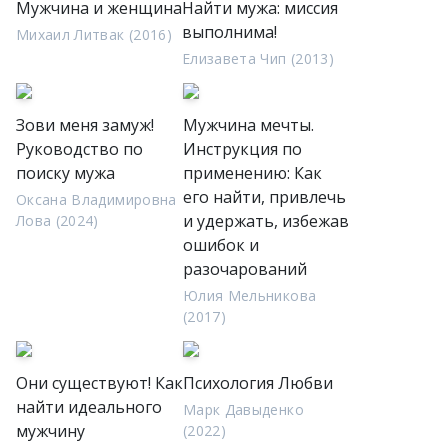
Мужчина и женщина
Найти мужа: миссия
выполнима!
Михаил Литвак (2016)
Елизавета Чип (2013)
Зови меня замуж!
Мужчина мечты.
Руководство по
Инструкция по
поиску мужа
применению: Как
его найти, привлечь
Оксана Владимировна
и удержать, избежав
Лова (2024)
ошибок и
разочарований
Юлия Мельникова
(2017)
Они существуют! Как
Психология Любви
найти идеального
Марк Давыденко
мужчину
(2022)