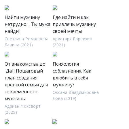
Найти мужчину
Где найти и как
нетрудно… Ты мужа
привлечь мужчину
найди!
своей мечты
Светлана Романовна
Аристарх Барвихин
Ланина (2021)
(2021)
От знакомства до
Психология
'Да!': Пошаговый
соблазнения. Как
план создания
влюбить в себя
крепкой семьи для
мужчину?
современного
Оксана Владимировна
мужчины
Лова (2019)
Адриан Фоксворт
(2025)