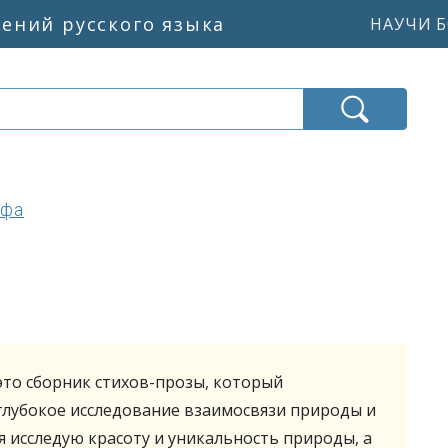
жений русского языка
НАУЧИ Б
ифа
это сборник стихов-прозы, который
глубокое исследование взаимосвязи природы и
 я исследую красоту и уникальность природы, а