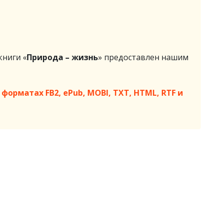
ниги «
Природа – жизнь
» предоставлен нашим
форматах FB2, ePub, MOBI, TXT, HTML, RTF и