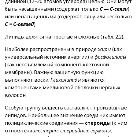
длинной (12–20 атомов углерода) цепью. Они могут
быть насыщенными (содержат только
С — С-связи
)
или ненасыщенными (содержат одну или несколько
С
=
С-связей
).
Липиды делятся на простые и сложные (табл. 2.2).
Наиболее распространены в природе
жиры
(как
универсальный источник энергии) и
фосфолипиды
(как неотъемлемый компонент клеточной
мембраны). Важную защитную функцию
выполняют воски.
Гликолипиды
являются
компонентами миелиновой оболочки нервных
волокон.
Особую группу веществ составляют производные
липидов. Наибольшее значение среди них имеют
полициклические соединения —
стероиды
(к ним
относятся
холестерин, стероидные гормоны,