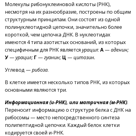
Молекулы рибонуклеиновой кислоты (РНК),
несмотря на их разнообразие, построены по общим
структурным принципам. Они состоят из одной
полинуклеотидной цепочки, значительно более
короткой, чем цепочка ДНК. В нуклеотидах
имеются 4 типа азотистых оснований, из которых
специфичным для РНК является
урацил
:
А
—
аденин;
У
—
урацил;
Г
—
гуанин;
Ц
—
цитозин.
Углевод —
рибоза
.
В клетке имеется несколько типов РНК, из которых
основными являются три.
Информационная (и-РНК), или матричная (м-РНК)
.
Переносит информацию о структуре белка с ДНК на
рибосомы — место непосредственного синтеза
полипептидной цепочки. Каждый белок клетки
кодируется своей и-РНК.