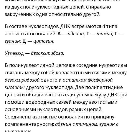
из двух полинуклеотидных цепей, спирально
закрученных одна относительно другой.
В составе нуклеотидов ДНК встречаются 4 типа
азотистых оснований:
А
—
аденин;
Т
—
тимин;
Г
—
гуанин;
Ц
—
цитозин.
Углевод —
дезоксирибоза
.
В полинуклеотидной цепочке соседние нуклеотиды
связаны между собой ковалентными связями между
дезоксирибозой
одного и
остатком фосфорной
кислоты
другого нуклеотида. Две полипептидные
цепочки объединяются в единую молекулу ДНК при
помощи водородных связей между азотистыми
основаниями нуклеотидов разных цепей.
Соединены азотистые основания по принципу
комплементарности:
аденин с тимином, гуанин с
цитозином
.