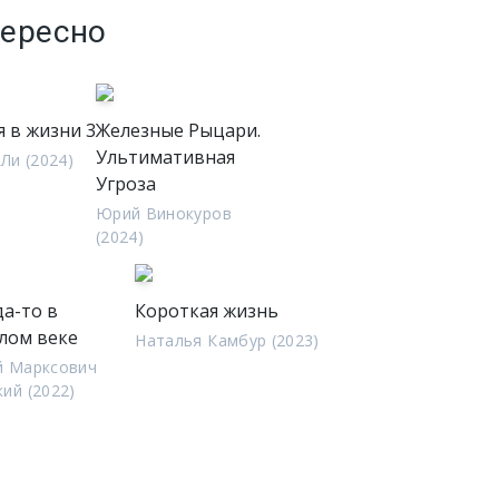
тересно
я в жизни 3
Железные Рыцари.
Ультимативная
Ли (2024)
Угроза
Юрий Винокуров
(2024)
да-то в
Короткая жизнь
лом веке
Наталья Камбур (2023)
й Марксович
ий (2022)