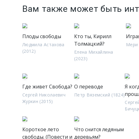
Вам также может быть ин
Плоды свободы
Кто ты, Кирилл
Игра
Толмацкий?
Людмила Астахова
Мери 
(2012)
Елена Михайлина
(2023)
Где живет Свобода?
О переводе
Я ког
прош
Сергей Николаевич
Петр Вяземский (1824)
Журкин (2015)
Серге
Бичуцк
Короткое лето
Что снится ледяным
свободы. (Повести и
деревьям?