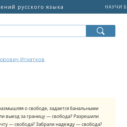
жений русского языка
НАУЧИ Б
орович Игнатков
 размышляя о свободе, задается банальными
ли выезд за границу — свобода? Разрешили
чту — свобода? Забрали надежду — свобода?