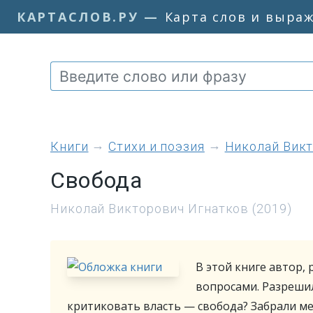
КАРТАСЛОВ.РУ
—
Карта слов и выра
книги
Стихи и поэзия
Николай Викт
Свобода
Николай Викторович Игнатков (2019)
В этой книге автор,
вопросами. Разреши
критиковать власть — свобода? Забрали ме