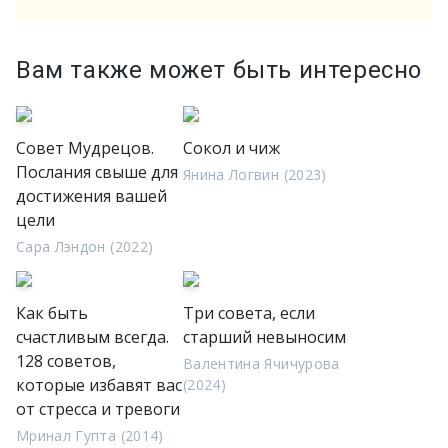
Вам также может быть интересно
Совет Мудрецов.
Сокол и чиж
Послания свыше для
Янина Логвин (2023)
достижения вашей
цели
Сара Лэндон (2022)
Как быть
Три совета, если
счастливым всегда.
старший невыносим
128 советов,
Валентина Ячичурова
которые избавят вас
(2024)
от стресса и тревоги
Мринал Гупта (2014)