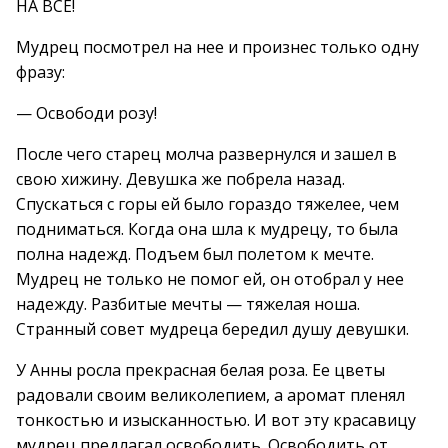
НА ВСЁ!
Мудрец посмотрел на нее и произнес только одну
фразу:
— Освободи розу!
После чего старец молча развернулся и зашел в
свою хижину. Девушка же побрела назад.
Спускаться с горы ей было гораздо тяжелее, чем
подниматься. Когда она шла к мудрецу, то была
полна надежд. Подъем был полетом к мечте.
Мудрец не только не помог ей, он отобрал у нее
надежду. Разбитые мечты — тяжелая ноша.
Странный совет мудреца бередил душу девушки.
У Анны росла прекрасная белая роза. Ее цветы
радовали своим великолепием, а аромат пленял
тонкостью и изысканностью. И вот эту красавицу
мудрец предлагал освободить. Освободить от