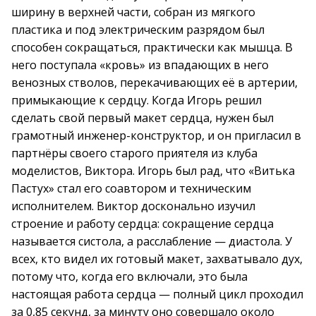
ширину в верхней части, собран из мягкого
пластика и под электрическим разрядом был
способен сокращаться, практически как мышца. В
него поступала «кровь» из впадающих в него
венозных стволов, перекачивающих её в артерии,
примыкающие к сердцу. Когда Игорь решил
сделать свой первый макет сердца, нужен был
грамотный инженер-конструктор, и он пригласил в
партнёры своего старого приятеля из клуба
моделистов, Виктора. Игорь был рад, что «Витька
Пастух» стал его соавтором и техническим
исполнителем. Виктор досконально изучил
строение и работу сердца: сокращение сердца
называется систола, а расслабление — диастола. У
всех, кто видел их готовый макет, захватывало дух,
потому что, когда его включали, это была
настоящая работа сердца — полный цикл проходил
за 0,85 секунд, за минуту оно совершало около