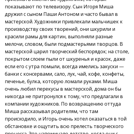
показывают по телевизору. Сын Игоря Миша
дружил с сыном Паши Антоном и часто бывал в
мастерской. Художники привлекали мальчишек к
производству своих творений, они шкурили и
красили рамы для картин, выполняли разные
мелочи, словом, были подмастерьями творцов. В
мастерской царил творческий беспорядок; на столе,
покрытом слоем пыли от шкуренья и красок, даже
если его с утра помыли, всегда имелись закуски —
банки с консервами, сало, лук, чай, кофе, конфеты,
печенье, булка, которую ломали руками. Миша
очень любил перекусы в мастерской, дома он бы
никогда не притронулся к тому, что предлагали в
компании художников. По возвращению оттуда
Миша рассказывал родителям, что там
происходило, и Игорь очень хотел оказаться в той
обстановке и ощутить всю прелесть творческого
процесса. Это напоминало детство, когда они с