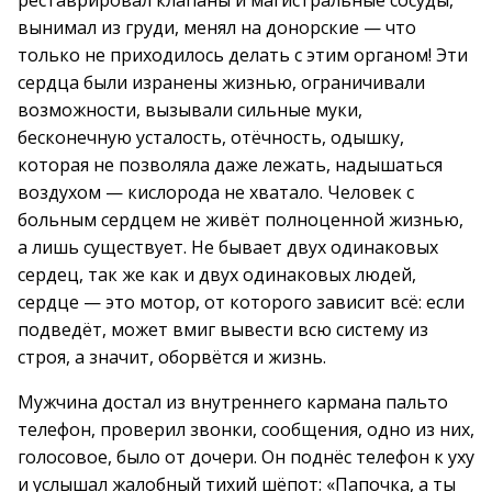
реставрировал клапаны и магистральные сосуды,
вынимал из груди, менял на донорские — что
только не приходилось делать с этим органом! Эти
сердца были изранены жизнью, ограничивали
возможности, вызывали сильные муки,
бесконечную усталость, отёчность, одышку,
которая не позволяла даже лежать, надышаться
воздухом — кислорода не хватало. Человек с
больным сердцем не живёт полноценной жизнью,
а лишь существует. Не бывает двух одинаковых
сердец, так же как и двух одинаковых людей,
сердце — это мотор, от которого зависит всё: если
подведёт, может вмиг вывести всю систему из
строя, а значит, оборвётся и жизнь.
Мужчина достал из внутреннего кармана пальто
телефон, проверил звонки, сообщения, одно из них,
голосовое, было от дочери. Он поднёс телефон к уху
и услышал жалобный тихий шёпот: «Папочка, а ты