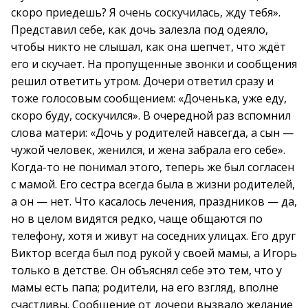
скоро приедешь? Я очень соскучилась, жду тебя».
Представил себе, как дочь залезла под одеяло,
чтобы никто не слышал, как она шепчет, что ждёт
его и скучает. На пропущенные звонки и сообщения
решил ответить утром. Дочери ответил сразу и
тоже голосовым сообщением: «Доченька, уже еду,
скоро буду, соскучился». В очередной раз вспомнил
слова матери: «Дочь у родителей навсегда, а сын —
чужой человек, женился, и жена забрала его себе».
Когда-то не понимал этого, теперь же был согласен
с мамой. Его сестра всегда была в жизни родителей,
а он — нет. Что касалось лечения, праздников — да,
но в целом видятся редко, чаще общаются по
телефону, хотя и живут на соседних улицах. Его друг
Виктор всегда был под рукой у своей мамы, а Игорь
только в детстве. Он объяснял себе это тем, что у
мамы есть папа; родители, на его взгляд, вполне
счастливы. Сообщение от дочери вызвало желание