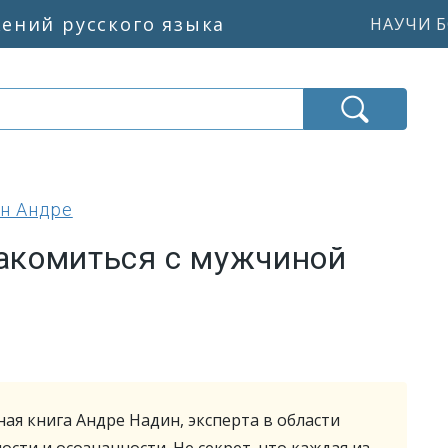
жений русского языка
НАУЧИ Б
н Андре
накомиться с мужчиной
ая книга Андре Надин, эксперта в области