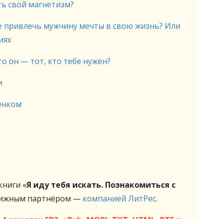
ть свой магнетизм?
же привлечь мужчину мечты в свою жизнь? Или
иях
о он — тот, кто тебе нужен?
и
бенком
ниги «
Я иду тебя искать. Познакомиться с
нижным партнёром —
компанией ЛитРес
.