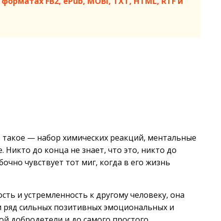
форматах FB2, ePub, MOBI, TXT, HTML, RTF и
о такое — набор химических реакций, ментальные
Никто до конца не знает, что это, никто до
очно чувствует тот миг, когда в его жизнь
ость и устремленность к другому человеку, она
и ряд сильных позитивных эмоциональных и
ой добродетели и до самого простого