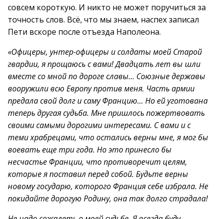
совсем короткую. И никто не может поручиться за
точность слов. Всё, что мы знаем, наспех записал
Пети вскоре после отъезда Наполеона.
«Офицеры, унтер-офицеры и солдаты моей Старой
гвардии, я прощаюсь с вами! Двадцать лет вы шли
вместе со мной по дороге славы… Союзные державы
вооружили всю Европу против меня. Часть армии
предала свой долг и саму Францию… Но ей уготована
теперь другая судьба. Мне пришлось пожертвовать
своими самыми дорогими интересами. С вами и с
теми храбрецами, что остались верны мне, я мог бы
воевать еще три года. Но это принесло бы
несчастье Франции, что противоречит целям,
которые я поставил перед собой. Будьте верны
новому государю, которого Франция себе избрала. Не
покидайте дорогую Родину, она так долго страдала!
Не надо сожалеть о моей судьбе. Я всегда буду