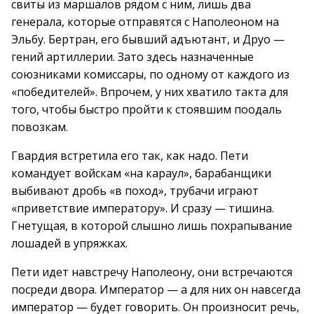
свиты из маршалов рядом с ним, лишь два
генерала, которые отправятся с Наполеоном на
Эльбу. Бертран, его бывший адъютант, и Друо —
гений артиллерии. Зато здесь назначенные
союзниками комиссары, по одному от каждого из
«победителей». Впрочем, у них хватило такта для
того, чтобы быстро пройти к стоявшим поодаль
повозкам.
Гвардия встретила его так, как надо. Пети
командует войскам «на караул», барабанщики
выбивают дробь «в поход», трубачи играют
«приветствие императору». И сразу — тишина.
Гнетущая, в которой слышно лишь похрапывание
лошадей в упряжках.
Пети идет навстречу Наполеону, они встречаются
посреди двора. Император — а для них он навсегда
император — будет говорить. Он произносит речь,